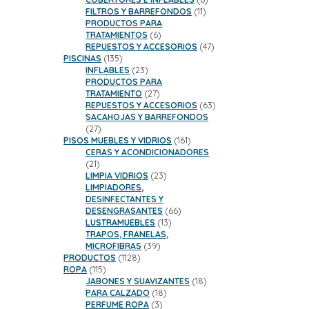
11
productos
FILTROS Y BARREFONDOS
11
productos
PRODUCTOS PARA
6
TRATAMIENTOS
6
productos
47
REPUESTOS Y ACCESORIOS
47
135
productos
PISCINAS
135
productos
23
INFLABLES
23
productos
PRODUCTOS PARA
27
TRATAMIENTO
27
productos
63
REPUESTOS Y ACCESORIOS
63
productos
SACAHOJAS Y BARREFONDOS
27
27
productos
161
PISOS MUEBLES Y VIDRIOS
161
productos
CERAS Y ACONDICIONADORES
21
21
productos
23
LIMPIA VIDRIOS
23
productos
LIMPIADORES,
DESINFECTANTES Y
66
DESENGRASANTES
66
13
productos
LUSTRAMUEBLES
13
productos
TRAPOS, FRANELAS,
39
MICROFIBRAS
39
1128
productos
PRODUCTOS
1128
115
productos
ROPA
115
productos
18
JABONES Y SUAVIZANTES
18
18
productos
PARA CALZADO
18
3
productos
PERFUME ROPA
3