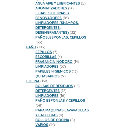
productos
5
AGUA AIRE Y LUBRICANTES
5
14
productos
AROMATIZADORES
14
productos
CERAS, SILICONAS Y
18
RENOVADORES
18
productos
LIMPIADORES (SHAMPOS,
DETERGENTES,
32
DESENGRASANTES)
32
productos
PAÑOS, ESPONJAS, CEPILLOS
35
35
productos
103
BAÑO
103
productos
7
CEPILLOS
7
productos
4
ESCOBILLAS
4
productos
14
FRAGANCIA INODORO
14
37
productos
LIMPIADORES
37
productos
13
PAPELES HIGIENICOS
13
9
productos
QUITASARROS
9
138
productos
COCINA
138
productos
14
BOLSAS DE RESIDUOS
14
12
productos
DETERGENTES
12
16
productos
LIMPIADORES
16
productos
PAÑO ESPONJAS Y CEPILLOS
58
58
productos
PARA MAQUINAS LAVAVAJILLAS
4
Y CAFETERAS
4
productos
8
ROLLOS DE COCINA
8
14
productos
VARIOS
14