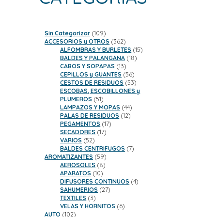
109
Sin Categorizar
109
productos
362
ACCESORIOS y OTROS
362
productos
15
ALFOMBRAS Y BURLETES
15
18
productos
BALDES Y PALANGANA
18
13
productos
CABOS Y SOPAPAS
13
productos
56
CEPILLOS y GUANTES
56
productos
53
CESTOS DE RESIDUOS
53
productos
ESCOBAS, ESCOBILLONES y
51
PLUMEROS
51
productos
44
LAMPAZOS Y MOPAS
44
12
productos
PALAS DE RESIDUOS
12
17
productos
PEGAMENTOS
17
17
productos
SECADORES
17
52
productos
VARIOS
52
productos
7
BALDES CENTRIFUGOS
7
59
productos
AROMATIZANTES
59
8
productos
AEROSOLES
8
10
productos
APARATOS
10
productos
4
DIFUSORES CONTINUOS
4
27
productos
SAHUMERIOS
27
3
productos
TEXTILES
3
productos
6
VELAS Y HORNITOS
6
102
productos
AUTO
102