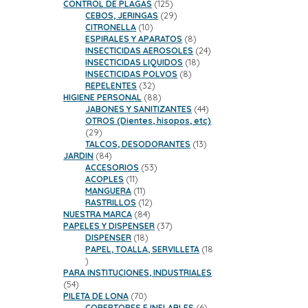
productos
125
CONTROL DE PLAGAS
125
productos
29
CEBOS, JERINGAS
29
10
productos
CITRONELLA
10
productos
8
ESPIRALES Y APARATOS
8
productos
24
INSECTICIDAS AEROSOLES
24
18
productos
INSECTICIDAS LIQUIDOS
18
8
productos
INSECTICIDAS POLVOS
8
32
productos
REPELENTES
32
productos
88
HIGIENE PERSONAL
88
productos
44
JABONES Y SANITIZANTES
44
productos
OTROS (Dientes, hisopos, etc)
29
29
productos
13
TALCOS, DESODORANTES
13
84
productos
JARDIN
84
productos
53
ACCESORIOS
53
11
productos
ACOPLES
11
productos
11
MANGUERA
11
productos
12
RASTRILLOS
12
84
productos
NUESTRA MARCA
84
productos
37
PAPELES Y DISPENSER
37
18
productos
DISPENSER
18
productos
PAPEL, TOALLA, SERVILLETA
18
18
productos
PARA INSTITUCIONES, INDUSTRIALES
54
54
productos
70
PILETA DE LONA
70
productos
6
COBERTORES E INFLABLES
6