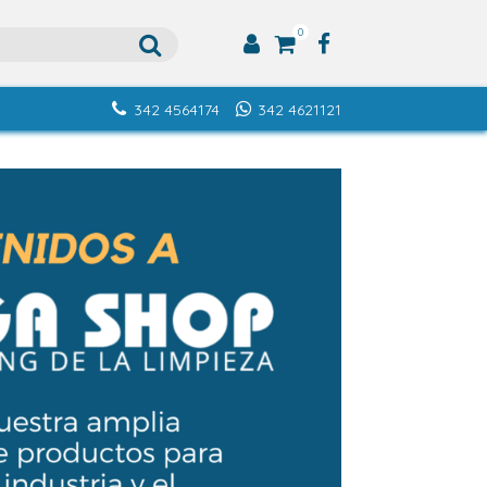
0
342 4564174
342 4621121