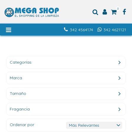
0
342 4564174
342 4621121
Categorías
Marca
Tamaño
Fragancia
Ordenar por