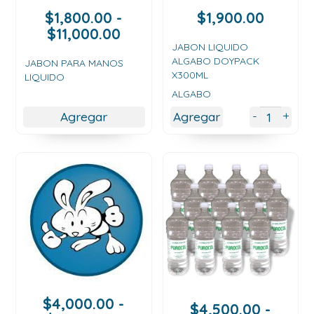
$
1,800.00
-
$
1,900.00
Rango
$
11,000.00
de
JABON LIQUIDO
ALGABO DOYPACK
precios:
JABON PARA MANOS
X300ML
LIQUIDO
desde
ALGABO
$1,800.00
hasta
+
-
Agregar
Agregar
$11,000.00
$
4,000.00
-
$
4,500.00
-