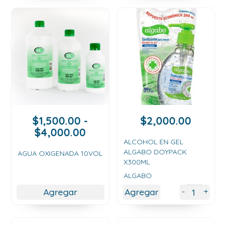
$2,500.00
$
1,500.00
-
$
2,000.00
Rango
$
4,000.00
de
ALCOHOL EN GEL
ALGABO DOYPACK
precios:
AGUA OXIGENADA 10VOL
X300ML
desde
ALGABO
$1,500.00
hasta
+
-
Agregar
Agregar
$4,000.00