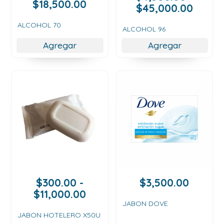
Rango
$
18,500.00
Rang
$
45,000.00
de
de
precios:
ALCOHOL 70
precio
ALCOHOL 96
desde
desde
Agregar
Agregar
$4,000.00
$4,50
hasta
hasta
$18,500.00
$45,0
$
300.00
-
$
3,500.00
Rango
$
11,000.00
de
JABON DOVE
precios:
JABON HOTELERO X50U