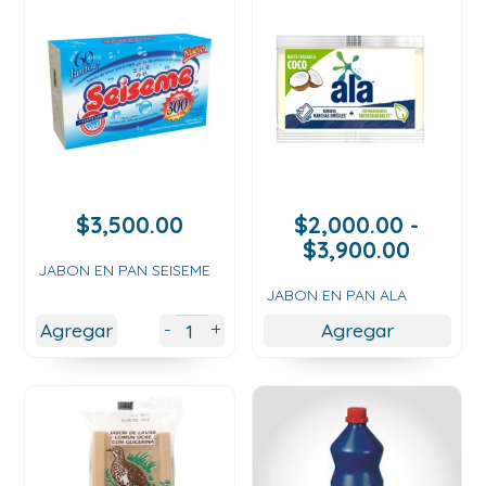
$
3,500.00
$
2,000.00
-
Rango
$
3,900.00
de
JABON EN PAN SEISEME
precios
JABON EN PAN ALA
desde
+
-
Agregar
Agregar
$2,000
hasta
$3,900