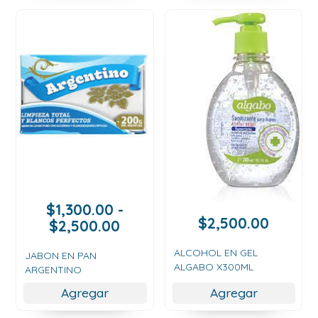
$
1,300.00
-
$
2,500.00
Rango
$
2,500.00
de
ALCOHOL EN GEL
precios:
JABON EN PAN
ALGABO X300ML
ARGENTINO
desde
$1,300.00
Agregar
Agregar
hasta