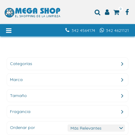
0
342 4564174
342 4621121
Categorías
Marca
Tamaño
Fragancia
Ordenar por