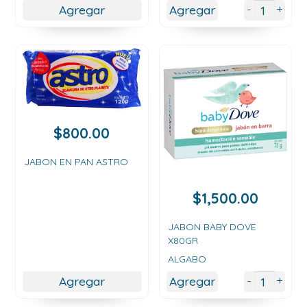
desde
+
-
Agregar
Agregar
$300.00
hasta
$11,000.00
$
800.00
JABON EN PAN ASTRO
$
1,500.00
JABON BABY DOVE
X80GR
ALGABO
+
-
Agregar
Agregar