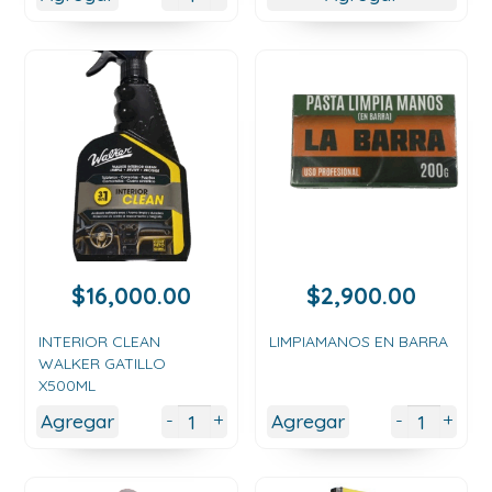
hasta
$14,0
$
16,000.00
$
2,900.00
INTERIOR CLEAN
LIMPIAMANOS EN BARRA
WALKER GATILLO
X500ML
+
+
-
-
Agregar
Agregar