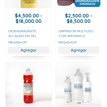
$
4,500.00
-
$
2,500.00
-
Rango
Rango
$
18,000.00
$
8,500.00
de
de
precios:
precios
DESENGRASANTE
LIMPIADOR MULTIUSO
ALCALINO EN GEL
CON AMONIACO
desde
desde
$4,500.00
$2,500
MEGASHOP
MEGASHOP
hasta
hasta
Agregar
Agregar
$18,000.00
$8,500