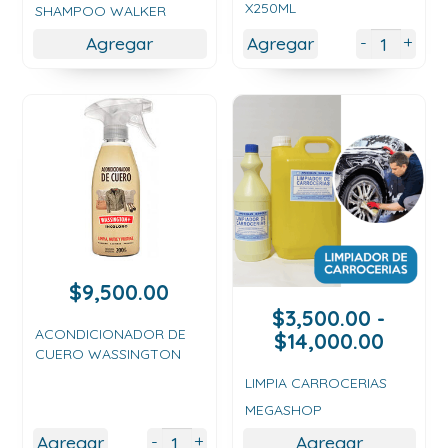
X250ML
precios:
SHAMPOO WALKER
desde
+
-
Agregar
Agregar
$4,000.00
hasta
$6,000.00
$
9,500.00
$
3,500.00
-
ACONDICIONADOR DE
Rang
$
14,000.00
CUERO WASSINGTON
de
precio
LIMPIA CARROCERIAS
desde
MEGASHOP
$3,50
+
-
Agregar
Agregar