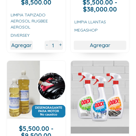
$
8,500.00
$
5,500.00
-
Rang
$
38,000.00
de
LIMPIA TAPIZADO
AEROSOL RUGBEE
precio
LIMPIA LLANTAS
AEROSOL
desde
MEGASHOP
DIVERSEY
$5,50
hasta
+
-
Agregar
Agregar
$38,0
$
5,500.00
-
Rango
$
9,500.00