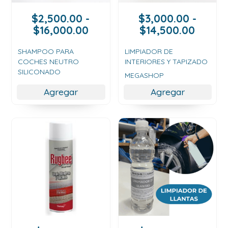
$
2,500.00
-
$
3,000.00
-
Rango
Rang
$
16,000.00
$
14,500.00
de
de
precios:
precio
SHAMPOO PARA
LIMPIADOR DE
COCHES NEUTRO
INTERIORES Y TAPIZADO
desde
desde
SILICONADO
$2,500.00
$3,00
MEGASHOP
hasta
hasta
Agregar
Agregar
$16,000.00
$14,50