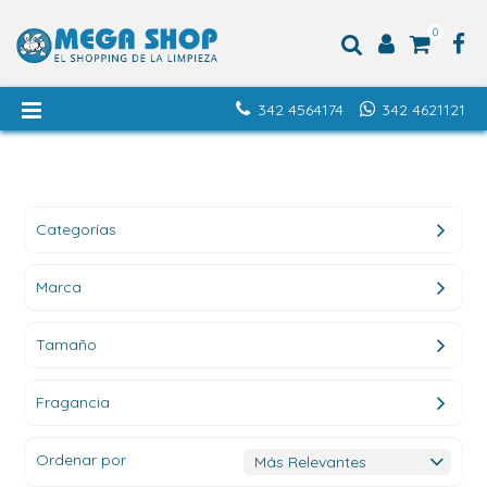
0
342 4564174
342 4621121
Categorías
Marca
Tamaño
Fragancia
Ordenar por