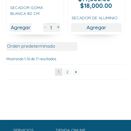
Rang
$
18,000.00
SECADOR GOMA
de
BLANCA 80 CM
precio
SECADOR DE ALUMINIO
desde
+
-
Agregar
Agregar
$14,0
hasta
$18,00
Mostrando 1–16 de 17 resultados
1
2
SERVICIOS
TIENDA ONLINE