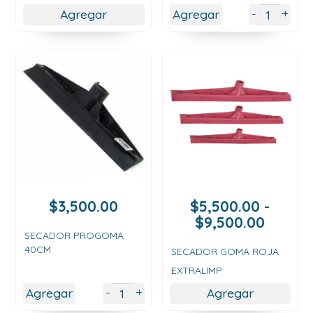
$4,000.00
+
-
Agregar
Agregar
hasta
$6,500.00
$
3,500.00
$
5,500.00
-
Rango
$
9,500.00
de
SECADOR PROGOMA
40CM
precios
SECADOR GOMA ROJA
desde
EXTRALIMP
$5,500
+
-
Agregar
Agregar
hasta