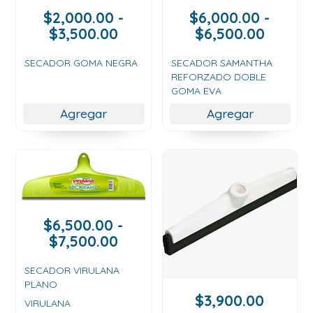
$
2,000.00
-
$
6,000.00
-
Rango
Rango
$
3,500.00
$
6,500.00
de
de
precios:
precios
SECADOR GOMA NEGRA
SECADOR SAMANTHA
REFORZADO DOBLE
desde
desde
GOMA EVA
$2,000.00
$6,000
hasta
hasta
Agregar
Agregar
$3,500.00
$6,500
$
6,500.00
-
Rango
$
7,500.00
de
precios:
SECADOR VIRULANA
PLANO
desde
$
3,900.00
$6,500.00
VIRULANA