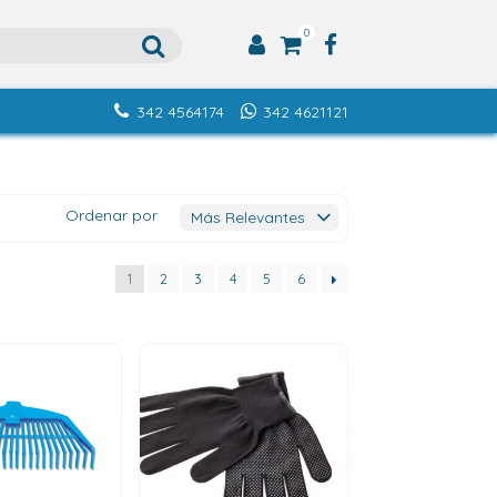
0
342 4564174
342 4621121
Ordenar por
1
2
3
4
5
6