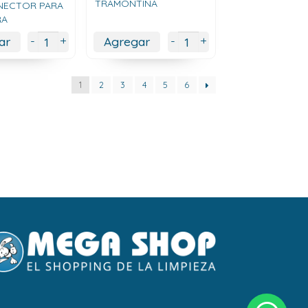
TRAMONTINA
NECTOR PARA
RA
+
+
-
-
ar
Agregar
1
2
3
4
5
6