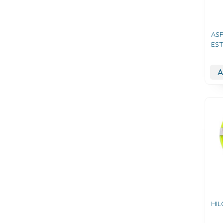
AS
ES
A
HI