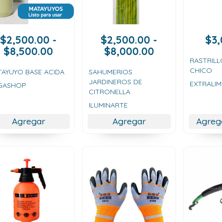
$
2,500.00
-
$
2,500.00
-
$
3
Rango
Rango
$
8,500.00
$
8,000.00
de
de
RASTRILL
CHICO
precios:
precios:
TAYUYO BASE ACIDA
SAHUMERIOS
JARDINEROS DE
desde
desde
EXTRALIM
GASHOP
CITRONELLA
$2,500.00
$2,500.00
ILUMINARTE
hasta
hasta
$8,500.00
$8,000.00
Agregar
Agregar
Agreg