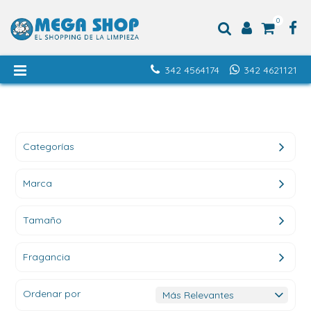
0
342 4564174
342 4621121
Categorías
Marca
Tamaño
Fragancia
Ordenar por