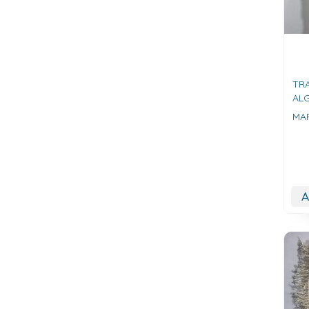
TR
AL
MAR
A