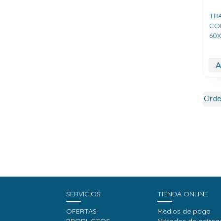
TR
CO
60
A
SERVICIOS
TIENDA ONLINE
OFERTAS
Medios de pago