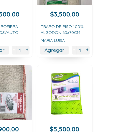
,500.00
$
3,500.00
CROFIBRA
TRAPO DE PISO 100%
SOS/AUTO
ALGODON 60x70CM
MARIA LUISA
+
+
-
-
ar
Agregar
,900.00
$
5,500.00