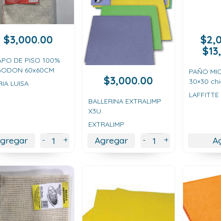
$
3,000.00
$
2,
$
13
APO DE PISO 100%
GODON 60x60CM
PAÑO MI
$
3,000.00
30×30 ch
IA LUISA
LAFFITTE
BALLERINA EXTRALIMP
X3U
EXTRALIMP
+
+
-
-
gregar
Agregar
A