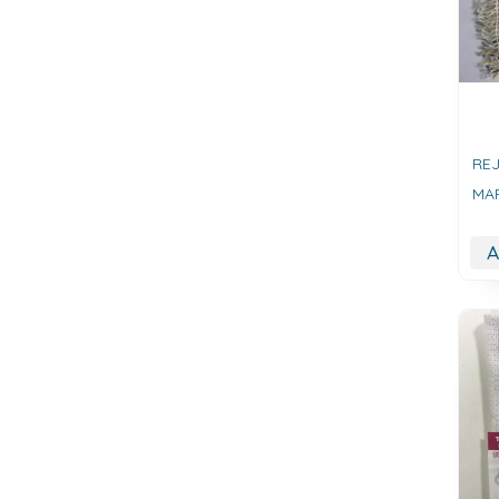
REJ
MAR
A