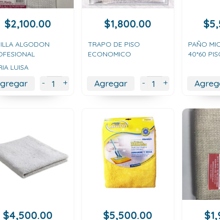
$
2,100.00
$
1,800.00
$
5
JILLA ALGODON
TRAPO DE PISO
PAÑO MI
OFESIONAL
ECONOMICO
40*60 PI
IA LUISA
+
+
-
-
gregar
Agregar
Agreg
$
4,500.00
$
5,500.00
$
1