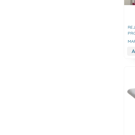
RE
PR
MAR
A