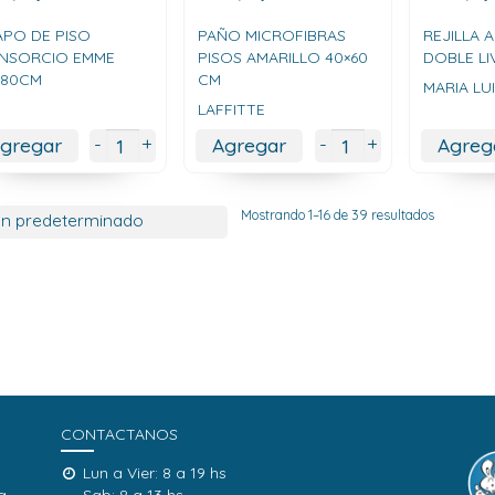
APO DE PISO
PAÑO MICROFIBRAS
REJILLA
NSORCIO EMME
PISOS AMARILLO 40×60
DOBLE LI
X80CM
CM
MARIA LU
LAFFITTE
+
+
-
-
gregar
Agregar
Agreg
Mostrando 1–16 de 39 resultados
CONTACTANOS
Lun a Vier: 8 a 19 hs