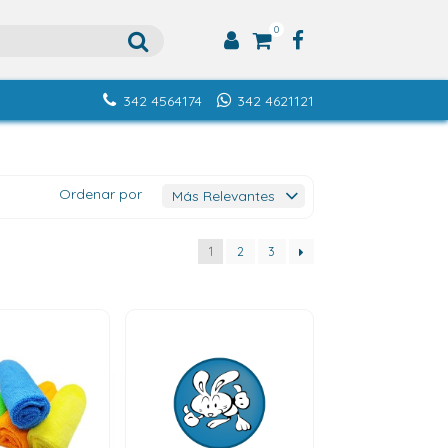
0
342 4564174
342 4621121
Ordenar por
1
2
3