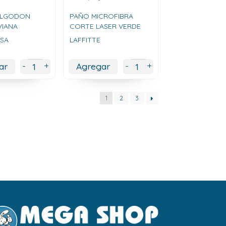
 ALGODON
PAÑO MICROFIBRA
VIANA
CORTE LASER VERDE
ISA
LAFFITTE
+
+
-
-
ar
Agregar
1
2
3