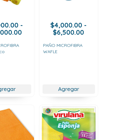
000.00
-
$
4,000.00
-
Rango
Rango
,000.00
$
6,500.00
de
de
precios:
precios:
CROFIBRA
PAÑO MICROFIBRA
ico
WAFLE
desde
desde
$2,000.00
$4,000.00
hasta
hasta
$13,000.00
$6,500.00
gregar
Agregar