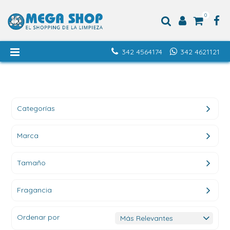
0
342 4564174
342 4621121
Categorías
Marca
Tamaño
Fragancia
Ordenar por