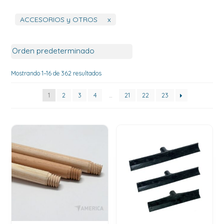
ACCESORIOS y OTROS
x
Mostrando 1–16 de 362 resultados
1
2
3
4
…
21
22
23