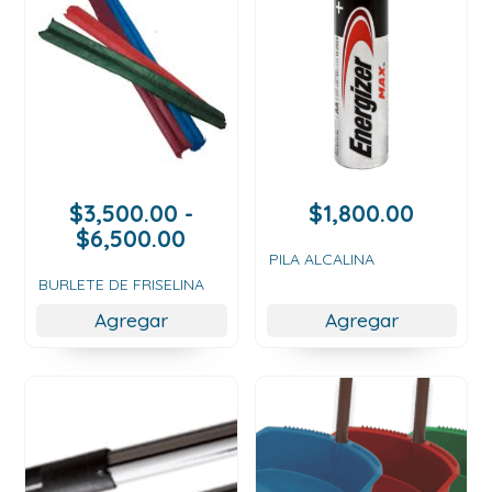
$
3,500.00
-
$
1,800.00
Rango
$
6,500.00
de
PILA ALCALINA
precios:
BURLETE DE FRISELINA
desde
Agregar
Agregar
$3,500.00
hasta
$6,500.00