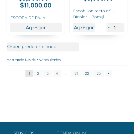
Rango
$
11,000.00
de
Escobillon recto n°1 –
Bicolor – Romyl
precios:
ESCOBA DE PAJA
desde
+
-
Agregar
Agregar
$5,500.00
hasta
$11,000.00
Mostrando 1–16 de 362 resultados
1
2
3
4
…
21
22
23
SERVICIOS
TIENDA ONLINE