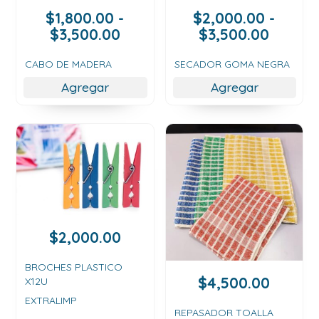
$
1,800.00
-
$
2,000.00
-
Rango
Rango
$
3,500.00
$
3,500.00
de
de
precios:
precios
CABO DE MADERA
SECADOR GOMA NEGRA
desde
desde
Agregar
Agregar
$1,800.00
$2,000
hasta
hasta
$3,500.00
$3,500
$
2,000.00
BROCHES PLASTICO
$
4,500.00
X12U
EXTRALIMP
REPASADOR TOALLA