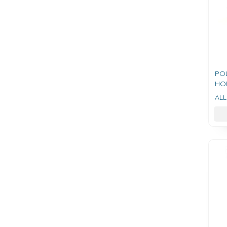
PO
HO
AL