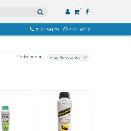
0
342 4564174
342 4621121
Ordenar por