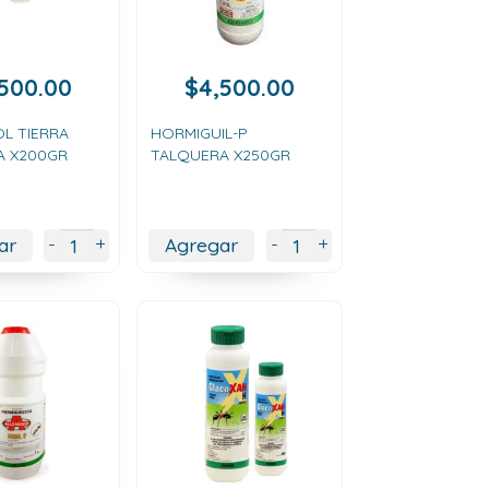
,500.00
$
4,500.00
L TIERRA
HORMIGUIL-P
A X200GR
TALQUERA X250GR
+
+
-
-
ar
Agregar