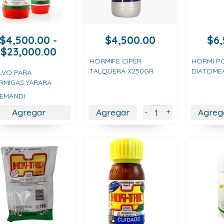
$
4,500.00
-
$
4,500.00
$
6
Rango
$
23,000.00
de
HORMIFE CIPER
HORMI PO
TALQUERA X250GR
DIATOME
precios:
LVO PARA
RMIGAS YARARA
desde
$4,500.00
LEMANDI
hasta
+
-
Agregar
Agregar
Agreg
$23,000.00