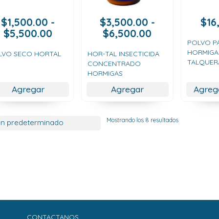
$
1,500.00
-
$
3,500.00
-
$
16
Rango
Rango
$
5,500.00
$
6,500.00
de
de
POLVO P
HORMIGA
precios:
precios:
LVO SECO HORTAL
HOR-TAL INSECTICIDA
TALQUER
CONCENTRADO
desde
desde
HORMIGAS
$1,500.00
$3,500.00
hasta
hasta
Agregar
Agregar
Agreg
$5,500.00
$6,500.00
Mostrando los 8 resultados
CONTACTANOS