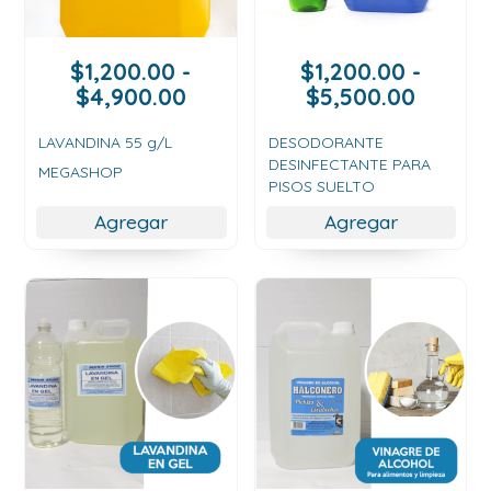
$
1,200.00
-
$
1,200.00
-
Rango
Rango
$
4,900.00
$
5,500.00
de
de
precios:
precios
LAVANDINA 55 g/L
DESODORANTE
DESINFECTANTE PARA
desde
desde
MEGASHOP
PISOS SUELTO
$1,200.00
$1,200
hasta
hasta
Agregar
Agregar
$4,900.00
$5,500