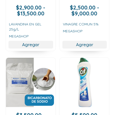
$
2,900.00
-
$
2,500.00
-
Rango
Rango
$
13,500.00
$
9,000.00
de
de
precios:
precios
LAVANDINA EN GEL
VINAGRE COMUN 5%
25g/L
desde
desde
MEGASHOP
$2,900.00
$2,500
MEGASHOP
hasta
hasta
Agregar
Agregar
$13,500.00
$9,000
$
3,500.00
-
$
5,500.00