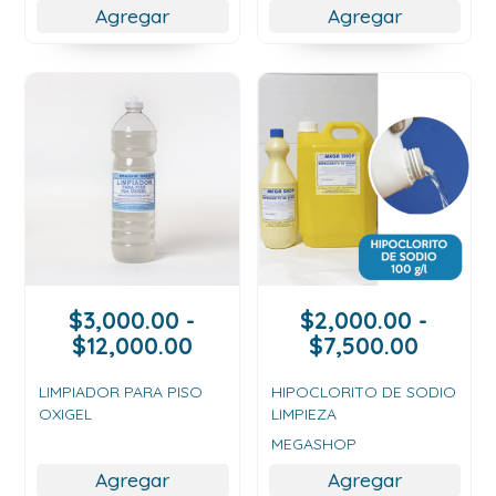
$25,000.00
$45,0
Agregar
Agregar
$
3,000.00
-
$
2,000.00
-
Rango
Rango
$
12,000.00
$
7,500.00
de
de
precios:
precios
LIMPIADOR PARA PISO
HIPOCLORITO DE SODIO
OXIGEL
LIMPIEZA
desde
desde
$3,000.00
$2,000
MEGASHOP
hasta
hasta
Agregar
Agregar