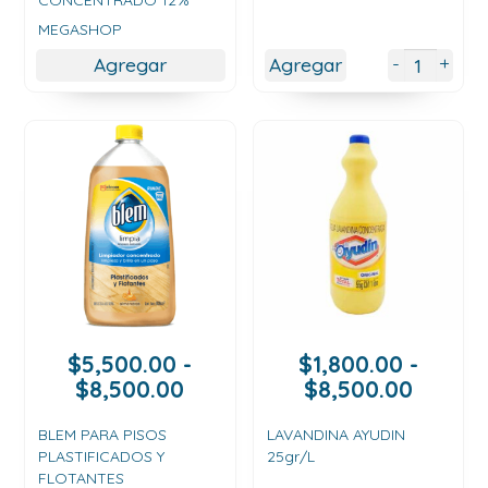
CONCENTRADO 12%
desde
$2,900.00
MEGASHOP
hasta
+
-
Agregar
Agregar
$11,000.00
$
5,500.00
-
$
1,800.00
-
Rango
Rango
$
8,500.00
$
8,500.00
de
de
precios:
precios
BLEM PARA PISOS
LAVANDINA AYUDIN
PLASTIFICADOS Y
25gr/L
desde
desde
FLOTANTES