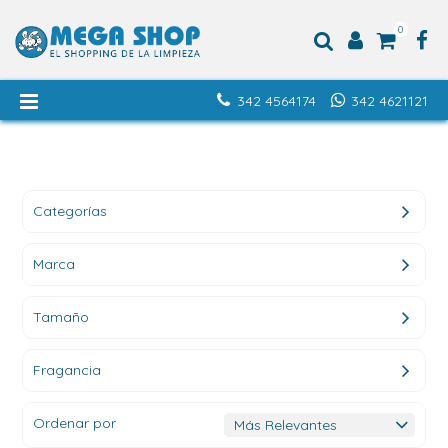
0
342 4564174
342 4621121
Categorías
Marca
Tamaño
Fragancia
Ordenar por