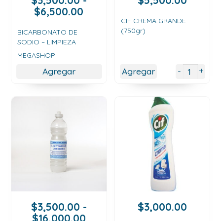
Rango
$
6,500.00
de
CIF CREMA GRANDE
(750gr)
precios:
BICARBONATO DE
SODIO – LIMPIEZA
desde
$3,500.00
MEGASHOP
hasta
+
-
Agregar
Agregar
$6,500.00
$
3,500.00
-
$
3,000.00
Rango
$
16,000.00