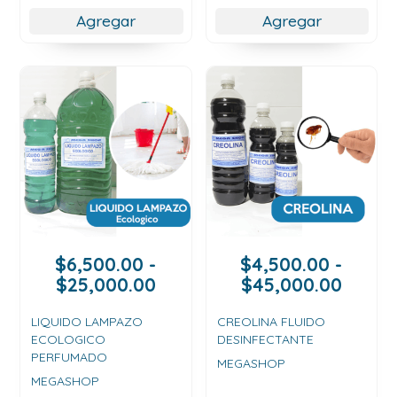
$5,500.00
$1,800
hasta
hasta
Agregar
Agregar
$8,500.00
$8,500
$
6,500.00
-
$
4,500.00
-
Rango
Rang
$
25,000.00
$
45,000.00
de
de
precios:
precio
LIQUIDO LAMPAZO
CREOLINA FLUIDO
ECOLOGICO
DESINFECTANTE
desde
desde
PERFUMADO
$6,500.00
$4,50
MEGASHOP
MEGASHOP
hasta
hasta