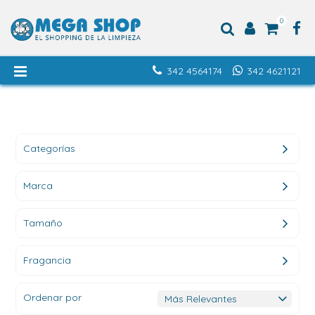
0
342 4564174
342 4621121
Categorías
Marca
Tamaño
Fragancia
Ordenar por