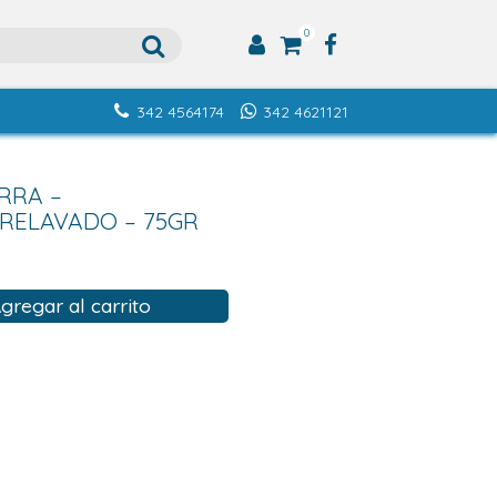
0
342 4564174
342 4621121
RRA –
RELAVADO – 75GR
gregar al carrito