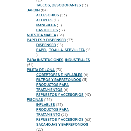
29
productos
13
TALCOS, DESODORANTES
13
84
productos
JARDIN
84
productos
53
ACCESORIOS
53
11
productos
ACOPLES
11
productos
11
MANGUERA
11
productos
12
RASTRILLOS
12
84
productos
NUESTRA MARCA
84
productos
37
PAPELES Y DISPENSER
37
18
productos
DISPENSER
18
productos
PAPEL, TOALLA, SERVILLETA
18
18
productos
PARA INSTITUCIONES, INDUSTRIALES
54
54
productos
70
PILETA DE LONA
70
productos
6
COBERTORES E INFLABLES
6
11
productos
FILTROS Y BARREFONDOS
11
productos
PRODUCTOS PARA
6
TRATAMIENTOS
6
productos
47
REPUESTOS Y ACCESORIOS
47
135
productos
PISCINAS
135
productos
23
INFLABLES
23
productos
PRODUCTOS PARA
27
TRATAMIENTO
27
productos
63
REPUESTOS Y ACCESORIOS
63
productos
SACAHOJAS Y BARREFONDOS
27
27