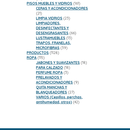
productos
161
PISOS MUEBLES Y VIDRIOS
161
productos
CERAS Y ACONDICIONADORES
21
21
productos
23
LIMPIA VIDRIOS
23
productos
LIMPIADORES,
DESINFECTANTES Y
66
DESENGRASANTES
66
13
productos
LUSTRAMUEBLES
13
productos
TRAPOS, FRANELAS,
39
MICROFIBRAS
39
1128
productos
PRODUCTOS
1128
115
productos
ROPA
115
productos
18
JABONES Y SUAVIZANTES
18
18
productos
PARA CALZADO
18
3
productos
PERFUME ROPA
3
productos
PRELAVADOS Y
9
ACONDICIONADORES
9
productos
QUITA MANCHAS Y
27
BLANQUEADORES
27
productos
VARIOS (Cepillos, perchas,
42
antihumedad, otros)
42
productos