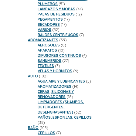
51
PLUMEROS
51
productos
44
LAMPAZOS Y MOPAS
44
12
productos
PALAS DE RESIDUOS
12
17
productos
PEGAMENTOS
17
17
productos
SECADORES
17
52
productos
VARIOS
52
productos
7
BALDES CENTRIFUGOS
7
59
productos
AROMATIZANTES
59
8
productos
AEROSOLES
8
10
productos
APARATOS
10
productos
4
DIFUSORES CONTINUOS
4
27
productos
SAHUMERIOS
27
3
productos
TEXTILES
3
productos
6
VELAS Y HORNITOS
6
102
productos
AUTO
102
productos
5
AGUA AIRE Y LUBRICANTES
5
14
productos
AROMATIZADORES
14
productos
CERAS, SILICONAS Y
18
RENOVADORES
18
productos
LIMPIADORES (SHAMPOS,
DETERGENTES,
32
DESENGRASANTES)
32
productos
PAÑOS, ESPONJAS, CEPILLOS
35
35
productos
103
BAÑO
103
productos
7
CEPILLOS
7