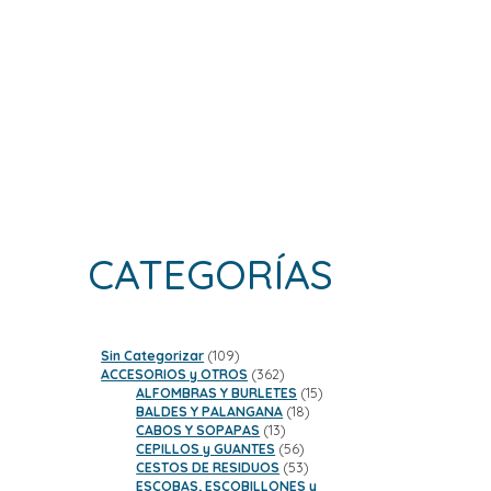
CATEGORÍAS
109
Sin Categorizar
109
productos
362
ACCESORIOS y OTROS
362
productos
15
ALFOMBRAS Y BURLETES
15
18
productos
BALDES Y PALANGANA
18
13
productos
CABOS Y SOPAPAS
13
productos
56
CEPILLOS y GUANTES
56
productos
53
CESTOS DE RESIDUOS
53
productos
ESCOBAS, ESCOBILLONES y