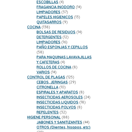
productos
4
ESCOBILLAS
4
productos
14
FRAGANCIA INODORO
14
37
productos
LIMPIADORES
37
productos
13
PAPELES HIGIENICOS
13
9
productos
QUITASARROS
9
138
productos
COCINA
138
productos
14
BOLSAS DE RESIDUOS
14
12
productos
DETERGENTES
12
16
productos
LIMPIADORES
16
productos
PAÑO ESPONJAS Y CEPILLOS
58
58
productos
PARA MAQUINAS LAVAVAJILLAS
4
Y CAFETERAS
4
productos
8
ROLLOS DE COCINA
8
14
productos
VARIOS
14
productos
125
CONTROL DE PLAGAS
125
productos
29
CEBOS, JERINGAS
29
10
productos
CITRONELLA
10
productos
8
ESPIRALES Y APARATOS
8
productos
24
INSECTICIDAS AEROSOLES
24
18
productos
INSECTICIDAS LIQUIDOS
18
8
productos
INSECTICIDAS POLVOS
8
32
productos
REPELENTES
32
productos
88
HIGIENE PERSONAL
88
productos
44
JABONES Y SANITIZANTES
44
productos
OTROS (Dientes, hisopos, etc)
29