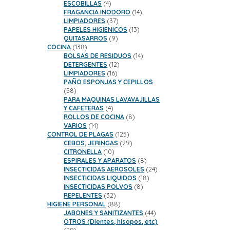
productos
4
ESCOBILLAS
4
productos
14
FRAGANCIA INODORO
14
37
productos
LIMPIADORES
37
productos
13
PAPELES HIGIENICOS
13
9
productos
QUITASARROS
9
138
productos
COCINA
138
productos
14
BOLSAS DE RESIDUOS
14
12
productos
DETERGENTES
12
16
productos
LIMPIADORES
16
productos
PAÑO ESPONJAS Y CEPILLOS
58
58
productos
PARA MAQUINAS LAVAVAJILLAS
4
Y CAFETERAS
4
productos
8
ROLLOS DE COCINA
8
14
productos
VARIOS
14
productos
125
CONTROL DE PLAGAS
125
productos
29
CEBOS, JERINGAS
29
10
productos
CITRONELLA
10
productos
8
ESPIRALES Y APARATOS
8
productos
24
INSECTICIDAS AEROSOLES
24
18
productos
INSECTICIDAS LIQUIDOS
18
8
productos
INSECTICIDAS POLVOS
8
32
productos
REPELENTES
32
productos
88
HIGIENE PERSONAL
88
productos
44
JABONES Y SANITIZANTES
44
productos
OTROS (Dientes, hisopos, etc)
29