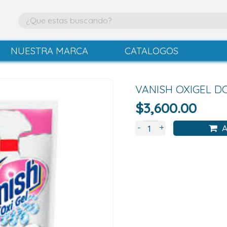
NUESTRA MARCA
CATALOGOS
VANISH OXIGEL D
$
3,600.00
+
-
A