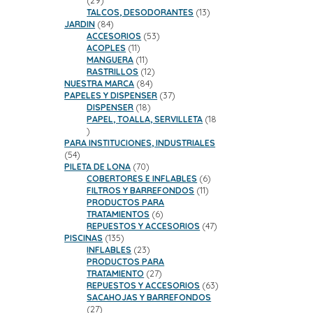
29
productos
13
TALCOS, DESODORANTES
13
84
productos
JARDIN
84
productos
53
ACCESORIOS
53
11
productos
ACOPLES
11
productos
11
MANGUERA
11
productos
12
RASTRILLOS
12
84
productos
NUESTRA MARCA
84
productos
37
PAPELES Y DISPENSER
37
18
productos
DISPENSER
18
productos
PAPEL, TOALLA, SERVILLETA
18
18
productos
PARA INSTITUCIONES, INDUSTRIALES
54
54
productos
70
PILETA DE LONA
70
productos
6
COBERTORES E INFLABLES
6
11
productos
FILTROS Y BARREFONDOS
11
productos
PRODUCTOS PARA
6
TRATAMIENTOS
6
productos
47
REPUESTOS Y ACCESORIOS
47
135
productos
PISCINAS
135
productos
23
INFLABLES
23
productos
PRODUCTOS PARA
27
TRATAMIENTO
27
productos
63
REPUESTOS Y ACCESORIOS
63
productos
SACAHOJAS Y BARREFONDOS
27
27