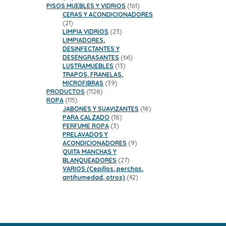
productos
161
PISOS MUEBLES Y VIDRIOS
161
productos
CERAS Y ACONDICIONADORES
21
21
productos
23
LIMPIA VIDRIOS
23
productos
LIMPIADORES,
DESINFECTANTES Y
66
DESENGRASANTES
66
13
productos
LUSTRAMUEBLES
13
productos
TRAPOS, FRANELAS,
39
MICROFIBRAS
39
1128
productos
PRODUCTOS
1128
115
productos
ROPA
115
productos
18
JABONES Y SUAVIZANTES
18
18
productos
PARA CALZADO
18
3
productos
PERFUME ROPA
3
productos
PRELAVADOS Y
9
ACONDICIONADORES
9
productos
QUITA MANCHAS Y
27
BLANQUEADORES
27
productos
VARIOS (Cepillos, perchas,
42
antihumedad, otros)
42
productos