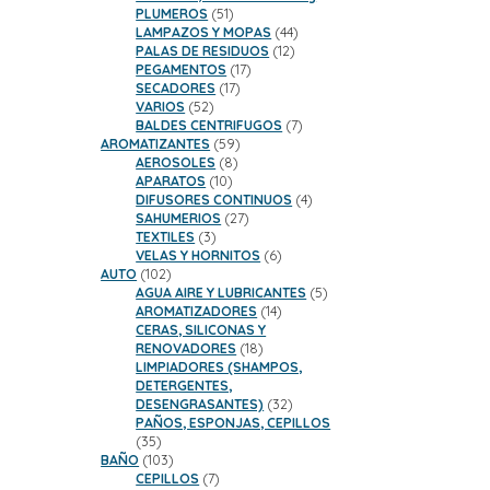
51
PLUMEROS
51
productos
44
LAMPAZOS Y MOPAS
44
12
productos
PALAS DE RESIDUOS
12
17
productos
PEGAMENTOS
17
17
productos
SECADORES
17
52
productos
VARIOS
52
productos
7
BALDES CENTRIFUGOS
7
59
productos
AROMATIZANTES
59
8
productos
AEROSOLES
8
10
productos
APARATOS
10
productos
4
DIFUSORES CONTINUOS
4
27
productos
SAHUMERIOS
27
3
productos
TEXTILES
3
productos
6
VELAS Y HORNITOS
6
102
productos
AUTO
102
productos
5
AGUA AIRE Y LUBRICANTES
5
14
productos
AROMATIZADORES
14
productos
CERAS, SILICONAS Y
18
RENOVADORES
18
productos
LIMPIADORES (SHAMPOS,
DETERGENTES,
32
DESENGRASANTES)
32
productos
PAÑOS, ESPONJAS, CEPILLOS
35
35
productos
103
BAÑO
103
productos
7
CEPILLOS
7