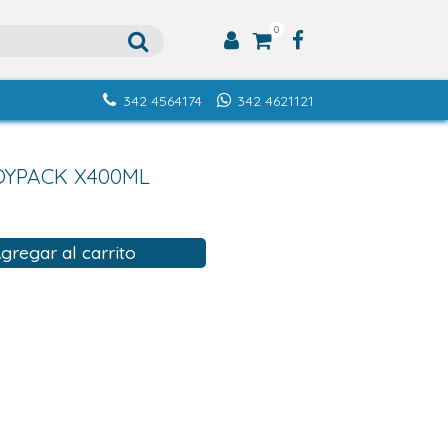
0
342 4564174
342 4621121
OYPACK X400ML
gregar al carrito