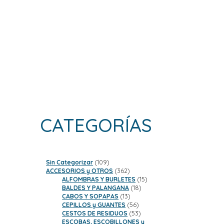
CATEGORÍAS
109
Sin Categorizar
109
productos
362
ACCESORIOS y OTROS
362
productos
15
ALFOMBRAS Y BURLETES
15
18
productos
BALDES Y PALANGANA
18
13
productos
CABOS Y SOPAPAS
13
productos
56
CEPILLOS y GUANTES
56
productos
53
CESTOS DE RESIDUOS
53
productos
ESCOBAS, ESCOBILLONES y