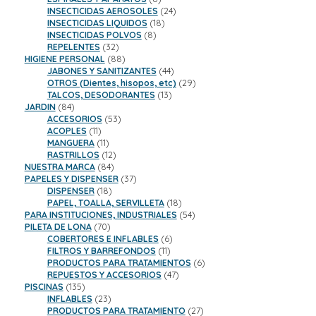
productos
24
INSECTICIDAS AEROSOLES
24
18
productos
INSECTICIDAS LIQUIDOS
18
8
productos
INSECTICIDAS POLVOS
8
32
productos
REPELENTES
32
productos
88
HIGIENE PERSONAL
88
productos
44
JABONES Y SANITIZANTES
44
productos
29
OTROS (Dientes, hisopos, etc)
29
13
productos
TALCOS, DESODORANTES
13
84
productos
JARDIN
84
productos
53
ACCESORIOS
53
11
productos
ACOPLES
11
productos
11
MANGUERA
11
productos
12
RASTRILLOS
12
84
productos
NUESTRA MARCA
84
productos
37
PAPELES Y DISPENSER
37
18
productos
DISPENSER
18
productos
18
PAPEL, TOALLA, SERVILLETA
18
productos
54
PARA INSTITUCIONES, INDUSTRIALES
54
70
productos
PILETA DE LONA
70
productos
6
COBERTORES E INFLABLES
6
11
productos
FILTROS Y BARREFONDOS
11
productos
6
PRODUCTOS PARA TRATAMIENTOS
6
47
productos
REPUESTOS Y ACCESORIOS
47
135
productos
PISCINAS
135
productos
23
INFLABLES
23
productos
27
PRODUCTOS PARA TRATAMIENTO
27