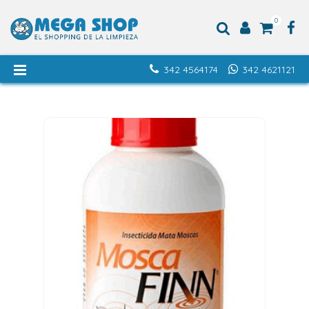
0
342 4564174
342 4621121