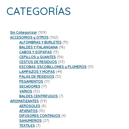
CATEGORÍAS
109
Sin Categorizar
109
productos
362
ACCESORIOS y OTROS
362
productos
15
ALFOMBRAS Y BURLETES
15
18
productos
BALDES Y PALANGANA
18
13
productos
CABOS Y SOPAPAS
13
productos
56
CEPILLOS y GUANTES
56
productos
53
CESTOS DE RESIDUOS
53
productos
51
ESCOBAS, ESCOBILLONES y PLUMEROS
51
44
productos
LAMPAZOS Y MOPAS
44
12
productos
PALAS DE RESIDUOS
12
17
productos
PEGAMENTOS
17
17
productos
SECADORES
17
52
productos
VARIOS
52
productos
7
BALDES CENTRIFUGOS
7
59
productos
AROMATIZANTES
59
8
productos
AEROSOLES
8
10
productos
APARATOS
10
productos
4
DIFUSORES CONTINUOS
4
27
productos
SAHUMERIOS
27
3
productos
TEXTILES
3