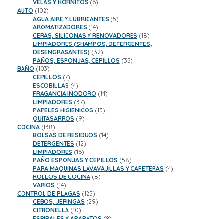
productos
6
VELAS Y HORNITOS
6
102
productos
AUTO
102
productos
5
AGUA AIRE Y LUBRICANTES
5
14
productos
AROMATIZADORES
14
productos
18
CERAS, SILICONAS Y RENOVADORES
18
productos
LIMPIADORES (SHAMPOS, DETERGENTES,
32
DESENGRASANTES)
32
productos
35
PAÑOS, ESPONJAS, CEPILLOS
35
103
productos
BAÑO
103
productos
7
CEPILLOS
7
productos
4
ESCOBILLAS
4
productos
14
FRAGANCIA INODORO
14
37
productos
LIMPIADORES
37
productos
13
PAPELES HIGIENICOS
13
9
productos
QUITASARROS
9
138
productos
COCINA
138
productos
14
BOLSAS DE RESIDUOS
14
12
productos
DETERGENTES
12
16
productos
LIMPIADORES
16
productos
58
PAÑO ESPONJAS Y CEPILLOS
58
productos
4
PARA MAQUINAS LAVAVAJILLAS Y CAFETERAS
4
8
productos
ROLLOS DE COCINA
8
14
productos
VARIOS
14
productos
125
CONTROL DE PLAGAS
125
productos
29
CEBOS, JERINGAS
29
10
productos
CITRONELLA
10
productos
8
ESPIRALES Y APARATOS
8