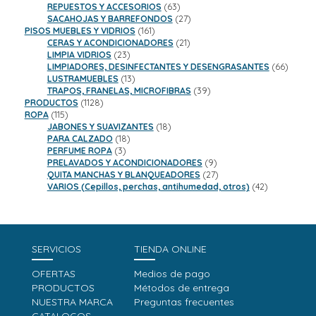
63
productos
REPUESTOS Y ACCESORIOS
63
productos
27
SACAHOJAS Y BARREFONDOS
27
161
productos
PISOS MUEBLES Y VIDRIOS
161
productos
21
CERAS Y ACONDICIONADORES
21
23
productos
LIMPIA VIDRIOS
23
productos
66
LIMPIADORES, DESINFECTANTES Y DESENGRASANTES
66
13
product
LUSTRAMUEBLES
13
productos
39
TRAPOS, FRANELAS, MICROFIBRAS
39
1128
productos
PRODUCTOS
1128
115
productos
ROPA
115
productos
18
JABONES Y SUAVIZANTES
18
18
productos
PARA CALZADO
18
3
productos
PERFUME ROPA
3
productos
9
PRELAVADOS Y ACONDICIONADORES
9
productos
27
QUITA MANCHAS Y BLANQUEADORES
27
productos
42
VARIOS (Cepillos, perchas, antihumedad, otros)
42
productos
SERVICIOS
TIENDA ONLINE
OFERTAS
Medios de pago
PRODUCTOS
Métodos de entrega
NUESTRA MARCA
Preguntas frecuentes
CATALOGOS