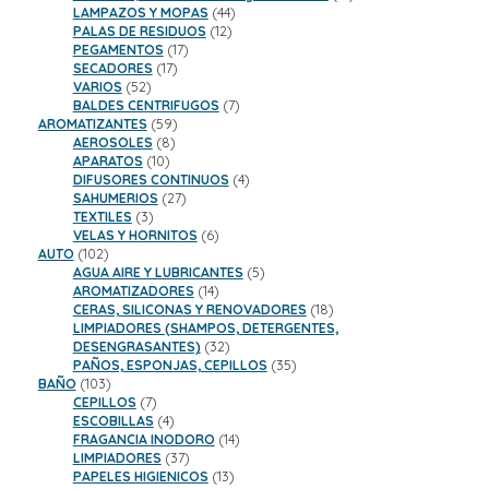
44
productos
LAMPAZOS Y MOPAS
44
12
productos
PALAS DE RESIDUOS
12
17
productos
PEGAMENTOS
17
17
productos
SECADORES
17
52
productos
VARIOS
52
productos
7
BALDES CENTRIFUGOS
7
59
productos
AROMATIZANTES
59
8
productos
AEROSOLES
8
10
productos
APARATOS
10
productos
4
DIFUSORES CONTINUOS
4
27
productos
SAHUMERIOS
27
3
productos
TEXTILES
3
productos
6
VELAS Y HORNITOS
6
102
productos
AUTO
102
productos
5
AGUA AIRE Y LUBRICANTES
5
14
productos
AROMATIZADORES
14
productos
18
CERAS, SILICONAS Y RENOVADORES
18
productos
LIMPIADORES (SHAMPOS, DETERGENTES,
32
DESENGRASANTES)
32
productos
35
PAÑOS, ESPONJAS, CEPILLOS
35
103
productos
BAÑO
103
productos
7
CEPILLOS
7
productos
4
ESCOBILLAS
4
productos
14
FRAGANCIA INODORO
14
37
productos
LIMPIADORES
37
productos
13
PAPELES HIGIENICOS
13