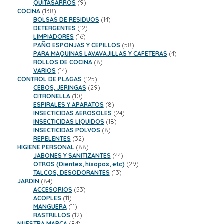
9
productos
QUITASARROS
9
138
productos
COCINA
138
productos
14
BOLSAS DE RESIDUOS
14
12
productos
DETERGENTES
12
16
productos
LIMPIADORES
16
productos
58
PAÑO ESPONJAS Y CEPILLOS
58
productos
4
PARA MAQUINAS LAVAVAJILLAS Y CAFETERAS
4
8
productos
ROLLOS DE COCINA
8
14
productos
VARIOS
14
productos
125
CONTROL DE PLAGAS
125
productos
29
CEBOS, JERINGAS
29
10
productos
CITRONELLA
10
productos
8
ESPIRALES Y APARATOS
8
productos
24
INSECTICIDAS AEROSOLES
24
18
productos
INSECTICIDAS LIQUIDOS
18
8
productos
INSECTICIDAS POLVOS
8
32
productos
REPELENTES
32
productos
88
HIGIENE PERSONAL
88
productos
44
JABONES Y SANITIZANTES
44
productos
29
OTROS (Dientes, hisopos, etc)
29
13
productos
TALCOS, DESODORANTES
13
84
productos
JARDIN
84
productos
53
ACCESORIOS
53
11
productos
ACOPLES
11
productos
11
MANGUERA
11
productos
12
RASTRILLOS
12
84
productos
NUESTRA MARCA
84