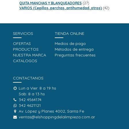
productos
27
QUITA MANCHAS Y BLANQUEADORES
27
productos
42
VARIOS (Cepillos, perchas, antihumedad, otros)
42
productos
SERVICIOS
TIENDA ONLINE
OFERTAS
Medios de pago
PRODUCTOS
Métodos de entrega
NUESTRA MARCA
Preguntas frecuentes
CATALOGOS
CONTACTANOS
Lun a Vier: 8 a 19 hs
Sab: 8 a 13 hs
342 4564174
342 4621121
Av. López y Planes 4002, Santa Fe
ventas@elshoppingdelalimpieza.com.ar