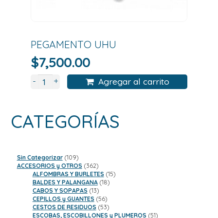
PEGAMENTO UHU
$
7,500.00
+
-
Agregar al carrito
CATEGORÍAS
109
Sin Categorizar
109
productos
362
ACCESORIOS y OTROS
362
productos
15
ALFOMBRAS Y BURLETES
15
18
productos
BALDES Y PALANGANA
18
13
productos
CABOS Y SOPAPAS
13
productos
56
CEPILLOS y GUANTES
56
productos
53
CESTOS DE RESIDUOS
53
productos
51
ESCOBAS, ESCOBILLONES y PLUMEROS
51