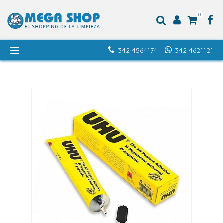
0
342 4564174
342 4621121