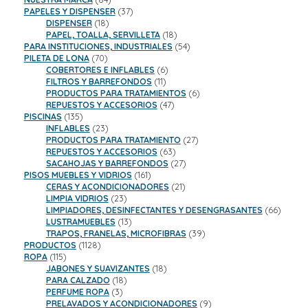
productos
37
PAPELES Y DISPENSER
37
18
productos
DISPENSER
18
productos
18
PAPEL, TOALLA, SERVILLETA
18
productos
54
PARA INSTITUCIONES, INDUSTRIALES
54
70
productos
PILETA DE LONA
70
productos
6
COBERTORES E INFLABLES
6
11
productos
FILTROS Y BARREFONDOS
11
productos
6
PRODUCTOS PARA TRATAMIENTOS
6
47
productos
REPUESTOS Y ACCESORIOS
47
135
productos
PISCINAS
135
productos
23
INFLABLES
23
productos
27
PRODUCTOS PARA TRATAMIENTO
27
63
productos
REPUESTOS Y ACCESORIOS
63
productos
27
SACAHOJAS Y BARREFONDOS
27
161
productos
PISOS MUEBLES Y VIDRIOS
161
productos
21
CERAS Y ACONDICIONADORES
21
23
productos
LIMPIA VIDRIOS
23
productos
66
LIMPIADORES, DESINFECTANTES Y DESENGRASANTES
66
13
product
LUSTRAMUEBLES
13
productos
39
TRAPOS, FRANELAS, MICROFIBRAS
39
1128
productos
PRODUCTOS
1128
115
productos
ROPA
115
productos
18
JABONES Y SUAVIZANTES
18
18
productos
PARA CALZADO
18
3
productos
PERFUME ROPA
3
productos
9
PRELAVADOS Y ACONDICIONADORES
9