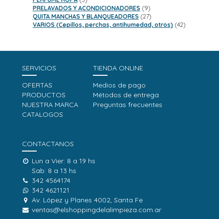
productos
9
PRELAVADOS Y ACONDICIONADORES
9
productos
27
QUITA MANCHAS Y BLANQUEADORES
27
productos
42
VARIOS (Cepillos, perchas, antihumedad, otros)
42
productos
SERVICIOS
TIENDA ONLINE
OFERTAS
Medios de pago
PRODUCTOS
Métodos de entrega
NUESTRA MARCA
Preguntas frecuentes
CATALOGOS
CONTACTANOS
Lun a Vier: 8 a 19 hs
Sab: 8 a 13 hs
342 4564174
342 4621121
Av. López y Planes 4002, Santa Fe
ventas@elshoppingdelalimpieza.com.ar