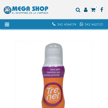
0
342 4564174
342 4621121