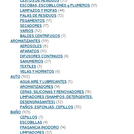
CESTOS DE RESIDUOS
53
productos
51
ESCOBAS, ESCOBILLONES y PLUMEROS
51
44
productos
LAMPAZOS Y MOPAS
44
12
productos
PALAS DE RESIDUOS
12
17
productos
PEGAMENTOS
17
17
productos
SECADORES
17
52
productos
VARIOS
52
productos
7
BALDES CENTRIFUGOS
7
59
productos
AROMATIZANTES
59
8
productos
AEROSOLES
8
10
productos
APARATOS
10
productos
4
DIFUSORES CONTINUOS
4
27
productos
SAHUMERIOS
27
3
productos
TEXTILES
3
productos
6
VELAS Y HORNITOS
6
102
productos
AUTO
102
productos
5
AGUA AIRE Y LUBRICANTES
5
14
productos
AROMATIZADORES
14
productos
18
CERAS, SILICONAS Y RENOVADORES
18
productos
LIMPIADORES (SHAMPOS, DETERGENTES,
32
DESENGRASANTES)
32
productos
35
PAÑOS, ESPONJAS, CEPILLOS
35
103
productos
BAÑO
103
productos
7
CEPILLOS
7
productos
4
ESCOBILLAS
4
productos
14
FRAGANCIA INODORO
14
37
productos
LIMPIADORES
37