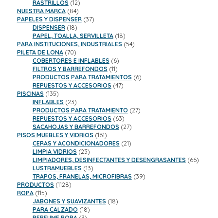
productos
12
RASTRILLOS
12
84
productos
NUESTRA MARCA
84
productos
37
PAPELES Y DISPENSER
37
18
productos
DISPENSER
18
productos
18
PAPEL, TOALLA, SERVILLETA
18
productos
54
PARA INSTITUCIONES, INDUSTRIALES
54
70
productos
PILETA DE LONA
70
productos
6
COBERTORES E INFLABLES
6
11
productos
FILTROS Y BARREFONDOS
11
productos
6
PRODUCTOS PARA TRATAMIENTOS
6
47
productos
REPUESTOS Y ACCESORIOS
47
135
productos
PISCINAS
135
productos
23
INFLABLES
23
productos
27
PRODUCTOS PARA TRATAMIENTO
27
63
productos
REPUESTOS Y ACCESORIOS
63
productos
27
SACAHOJAS Y BARREFONDOS
27
161
productos
PISOS MUEBLES Y VIDRIOS
161
productos
21
CERAS Y ACONDICIONADORES
21
23
productos
LIMPIA VIDRIOS
23
productos
66
LIMPIADORES, DESINFECTANTES Y DESENGRASANTES
66
13
product
LUSTRAMUEBLES
13
productos
39
TRAPOS, FRANELAS, MICROFIBRAS
39
1128
productos
PRODUCTOS
1128
115
productos
ROPA
115
productos
18
JABONES Y SUAVIZANTES
18
18
productos
PARA CALZADO
18
3
productos
PERFUME ROPA
3