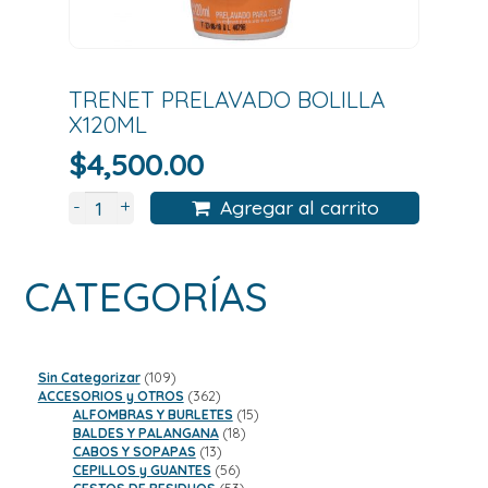
TRENET PRELAVADO BOLILLA
X120ML
$
4,500.00
+
-
Agregar al carrito
CATEGORÍAS
109
Sin Categorizar
109
productos
362
ACCESORIOS y OTROS
362
productos
15
ALFOMBRAS Y BURLETES
15
18
productos
BALDES Y PALANGANA
18
13
productos
CABOS Y SOPAPAS
13
productos
56
CEPILLOS y GUANTES
56
productos
53