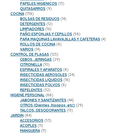
productos
13
PAPELES HIGIENICOS
13
9
productos
QUITASARROS
9
138
productos
COCINA
138
productos
14
BOLSAS DE RESIDUOS
14
12
productos
DETERGENTES
12
16
productos
LIMPIADORES
16
productos
58
PAÑO ESPONJAS Y CEPILLOS
58
productos
4
PARA MAQUINAS LAVAVAJILLAS Y CAFETERAS
4
8
productos
ROLLOS DE COCINA
8
14
productos
VARIOS
14
productos
125
CONTROL DE PLAGAS
125
productos
29
CEBOS, JERINGAS
29
10
productos
CITRONELLA
10
productos
8
ESPIRALES Y APARATOS
8
productos
24
INSECTICIDAS AEROSOLES
24
18
productos
INSECTICIDAS LIQUIDOS
18
8
productos
INSECTICIDAS POLVOS
8
32
productos
REPELENTES
32
productos
88
HIGIENE PERSONAL
88
productos
44
JABONES Y SANITIZANTES
44
productos
29
OTROS (Dientes, hisopos, etc)
29
13
productos
TALCOS, DESODORANTES
13
84
productos
JARDIN
84
productos
53
ACCESORIOS
53
11
productos
ACOPLES
11
productos
11
MANGUERA
11