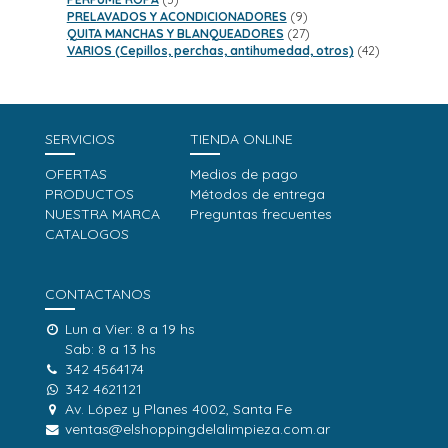
productos
9
PRELAVADOS Y ACONDICIONADORES
9
productos
27
QUITA MANCHAS Y BLANQUEADORES
27
productos
42
VARIOS (Cepillos, perchas, antihumedad, otros)
42
productos
SERVICIOS
TIENDA ONLINE
OFERTAS
Medios de pago
PRODUCTOS
Métodos de entrega
NUESTRA MARCA
Preguntas frecuentes
CATALOGOS
CONTACTANOS
Lun a Vier: 8 a 19 hs
Sab: 8 a 13 hs
342 4564174
342 4621121
Av. López y Planes 4002, Santa Fe
ventas@elshoppingdelalimpieza.com.ar