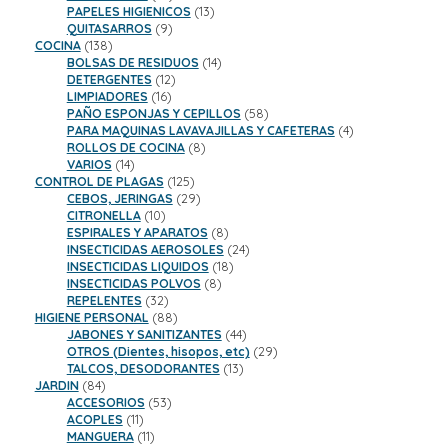
productos
13
PAPELES HIGIENICOS
13
9
productos
QUITASARROS
9
138
productos
COCINA
138
productos
14
BOLSAS DE RESIDUOS
14
12
productos
DETERGENTES
12
16
productos
LIMPIADORES
16
productos
58
PAÑO ESPONJAS Y CEPILLOS
58
productos
4
PARA MAQUINAS LAVAVAJILLAS Y CAFETERAS
4
8
productos
ROLLOS DE COCINA
8
14
productos
VARIOS
14
productos
125
CONTROL DE PLAGAS
125
productos
29
CEBOS, JERINGAS
29
10
productos
CITRONELLA
10
productos
8
ESPIRALES Y APARATOS
8
productos
24
INSECTICIDAS AEROSOLES
24
18
productos
INSECTICIDAS LIQUIDOS
18
8
productos
INSECTICIDAS POLVOS
8
32
productos
REPELENTES
32
productos
88
HIGIENE PERSONAL
88
productos
44
JABONES Y SANITIZANTES
44
productos
29
OTROS (Dientes, hisopos, etc)
29
13
productos
TALCOS, DESODORANTES
13
84
productos
JARDIN
84
productos
53
ACCESORIOS
53
11
productos
ACOPLES
11
productos
11
MANGUERA
11