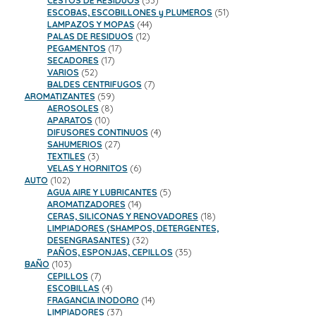
CESTOS DE RESIDUOS
53
productos
51
ESCOBAS, ESCOBILLONES y PLUMEROS
51
44
productos
LAMPAZOS Y MOPAS
44
12
productos
PALAS DE RESIDUOS
12
17
productos
PEGAMENTOS
17
17
productos
SECADORES
17
52
productos
VARIOS
52
productos
7
BALDES CENTRIFUGOS
7
59
productos
AROMATIZANTES
59
8
productos
AEROSOLES
8
10
productos
APARATOS
10
productos
4
DIFUSORES CONTINUOS
4
27
productos
SAHUMERIOS
27
3
productos
TEXTILES
3
productos
6
VELAS Y HORNITOS
6
102
productos
AUTO
102
productos
5
AGUA AIRE Y LUBRICANTES
5
14
productos
AROMATIZADORES
14
productos
18
CERAS, SILICONAS Y RENOVADORES
18
productos
LIMPIADORES (SHAMPOS, DETERGENTES,
32
DESENGRASANTES)
32
productos
35
PAÑOS, ESPONJAS, CEPILLOS
35
103
productos
BAÑO
103
productos
7
CEPILLOS
7
productos
4
ESCOBILLAS
4
productos
14
FRAGANCIA INODORO
14
37
productos
LIMPIADORES
37