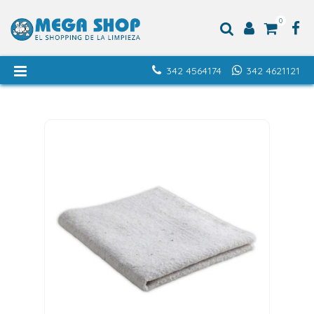
0
342 4564174
342 4621121