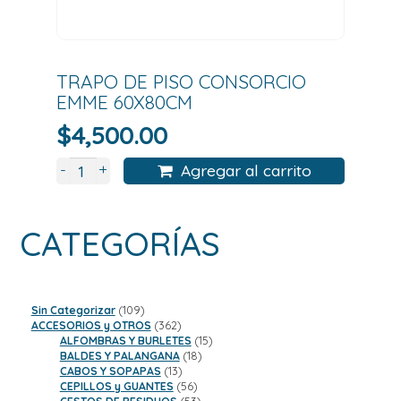
TRAPO DE PISO CONSORCIO
EMME 60X80CM
$
4,500.00
+
-
Agregar al carrito
CATEGORÍAS
109
Sin Categorizar
109
productos
362
ACCESORIOS y OTROS
362
productos
15
ALFOMBRAS Y BURLETES
15
18
productos
BALDES Y PALANGANA
18
13
productos
CABOS Y SOPAPAS
13
productos
56
CEPILLOS y GUANTES
56
productos
53