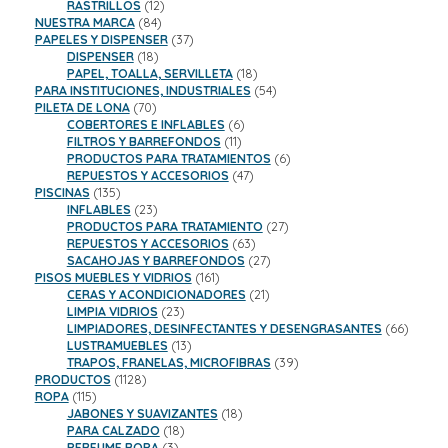
productos
12
RASTRILLOS
12
84
productos
NUESTRA MARCA
84
productos
37
PAPELES Y DISPENSER
37
18
productos
DISPENSER
18
productos
18
PAPEL, TOALLA, SERVILLETA
18
productos
54
PARA INSTITUCIONES, INDUSTRIALES
54
70
productos
PILETA DE LONA
70
productos
6
COBERTORES E INFLABLES
6
11
productos
FILTROS Y BARREFONDOS
11
productos
6
PRODUCTOS PARA TRATAMIENTOS
6
47
productos
REPUESTOS Y ACCESORIOS
47
135
productos
PISCINAS
135
productos
23
INFLABLES
23
productos
27
PRODUCTOS PARA TRATAMIENTO
27
63
productos
REPUESTOS Y ACCESORIOS
63
productos
27
SACAHOJAS Y BARREFONDOS
27
161
productos
PISOS MUEBLES Y VIDRIOS
161
productos
21
CERAS Y ACONDICIONADORES
21
23
productos
LIMPIA VIDRIOS
23
productos
66
LIMPIADORES, DESINFECTANTES Y DESENGRASANTES
66
13
product
LUSTRAMUEBLES
13
productos
39
TRAPOS, FRANELAS, MICROFIBRAS
39
1128
productos
PRODUCTOS
1128
115
productos
ROPA
115
productos
18
JABONES Y SUAVIZANTES
18
18
productos
PARA CALZADO
18
3
productos
PERFUME ROPA
3