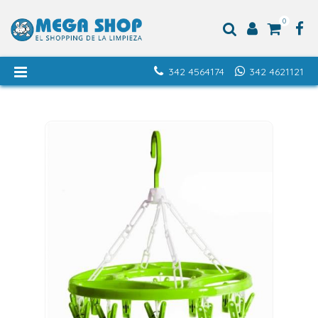
0
342 4564174
342 4621121