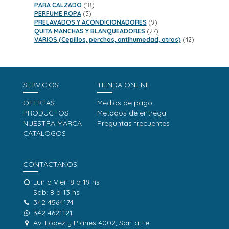
18
productos
PARA CALZADO
18
3
productos
PERFUME ROPA
3
productos
9
PRELAVADOS Y ACONDICIONADORES
9
productos
27
QUITA MANCHAS Y BLANQUEADORES
27
productos
42
VARIOS (Cepillos, perchas, antihumedad, otros)
42
productos
SERVICIOS
TIENDA ONLINE
OFERTAS
Medios de pago
PRODUCTOS
Métodos de entrega
NUESTRA MARCA
Preguntas frecuentes
CATALOGOS
CONTACTANOS
Lun a Vier: 8 a 19 hs
Sab: 8 a 13 hs
342 4564174
342 4621121
Av. López y Planes 4002, Santa Fe