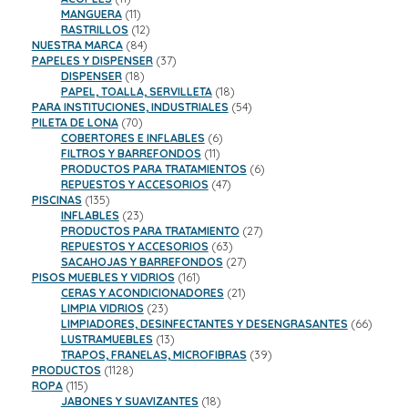
productos
11
MANGUERA
11
productos
12
RASTRILLOS
12
84
productos
NUESTRA MARCA
84
productos
37
PAPELES Y DISPENSER
37
18
productos
DISPENSER
18
productos
18
PAPEL, TOALLA, SERVILLETA
18
productos
54
PARA INSTITUCIONES, INDUSTRIALES
54
70
productos
PILETA DE LONA
70
productos
6
COBERTORES E INFLABLES
6
11
productos
FILTROS Y BARREFONDOS
11
productos
6
PRODUCTOS PARA TRATAMIENTOS
6
47
productos
REPUESTOS Y ACCESORIOS
47
135
productos
PISCINAS
135
productos
23
INFLABLES
23
productos
27
PRODUCTOS PARA TRATAMIENTO
27
63
productos
REPUESTOS Y ACCESORIOS
63
productos
27
SACAHOJAS Y BARREFONDOS
27
161
productos
PISOS MUEBLES Y VIDRIOS
161
productos
21
CERAS Y ACONDICIONADORES
21
23
productos
LIMPIA VIDRIOS
23
productos
66
LIMPIADORES, DESINFECTANTES Y DESENGRASANTES
66
13
product
LUSTRAMUEBLES
13
productos
39
TRAPOS, FRANELAS, MICROFIBRAS
39
1128
productos
PRODUCTOS
1128
115
productos
ROPA
115
productos
18
JABONES Y SUAVIZANTES
18