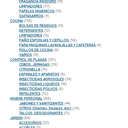
productos
14
FRAGANCIA INODORO
14
37
productos
LIMPIADORES
37
productos
13
PAPELES HIGIENICOS
13
9
productos
QUITASARROS
9
138
productos
COCINA
138
productos
14
BOLSAS DE RESIDUOS
14
12
productos
DETERGENTES
12
16
productos
LIMPIADORES
16
productos
58
PAÑO ESPONJAS Y CEPILLOS
58
productos
4
PARA MAQUINAS LAVAVAJILLAS Y CAFETERAS
4
8
productos
ROLLOS DE COCINA
8
14
productos
VARIOS
14
productos
125
CONTROL DE PLAGAS
125
productos
29
CEBOS, JERINGAS
29
10
productos
CITRONELLA
10
productos
8
ESPIRALES Y APARATOS
8
productos
24
INSECTICIDAS AEROSOLES
24
18
productos
INSECTICIDAS LIQUIDOS
18
8
productos
INSECTICIDAS POLVOS
8
32
productos
REPELENTES
32
productos
88
HIGIENE PERSONAL
88
productos
44
JABONES Y SANITIZANTES
44
productos
29
OTROS (Dientes, hisopos, etc)
29
13
productos
TALCOS, DESODORANTES
13
84
productos
JARDIN
84
productos
53
ACCESORIOS
53
11
productos
ACOPLES
11