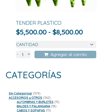
TENDER PLASTICO
Rango
$
5,500.00
-
$
8,500.00
de
precios:
desde
+
-
Agregar al carrito
$5,500.0
hasta
CATEGORÍAS
$8,500.0
109
Sin Categorizar
109
productos
362
ACCESORIOS y OTROS
362
productos
15
ALFOMBRAS Y BURLETES
15
18
productos
BALDES Y PALANGANA
18
13
productos
CABOS Y SOPAPAS
13