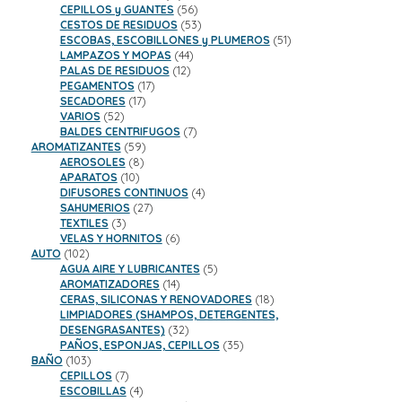
productos
56
CEPILLOS y GUANTES
56
productos
53
CESTOS DE RESIDUOS
53
productos
51
ESCOBAS, ESCOBILLONES y PLUMEROS
51
44
productos
LAMPAZOS Y MOPAS
44
12
productos
PALAS DE RESIDUOS
12
17
productos
PEGAMENTOS
17
17
productos
SECADORES
17
52
productos
VARIOS
52
productos
7
BALDES CENTRIFUGOS
7
59
productos
AROMATIZANTES
59
8
productos
AEROSOLES
8
10
productos
APARATOS
10
productos
4
DIFUSORES CONTINUOS
4
27
productos
SAHUMERIOS
27
3
productos
TEXTILES
3
productos
6
VELAS Y HORNITOS
6
102
productos
AUTO
102
productos
5
AGUA AIRE Y LUBRICANTES
5
14
productos
AROMATIZADORES
14
productos
18
CERAS, SILICONAS Y RENOVADORES
18
productos
LIMPIADORES (SHAMPOS, DETERGENTES,
32
DESENGRASANTES)
32
productos
35
PAÑOS, ESPONJAS, CEPILLOS
35
103
productos
BAÑO
103
productos
7
CEPILLOS
7
productos
4
ESCOBILLAS
4