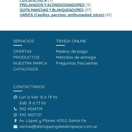
productos
9
PRELAVADOS Y ACONDICIONADORES
9
productos
27
QUITA MANCHAS Y BLANQUEADORES
27
productos
42
VARIOS (Cepillos, perchas, antihumedad, otros)
42
productos
SERVICIOS
TIENDA ONLINE
OFERTAS
Medios de pago
PRODUCTOS
Métodos de entrega
NUESTRA MARCA
Preguntas frecuentes
CATALOGOS
CONTACTANOS
Lun a Vier: 8 a 19 hs
Sab: 8 a 13 hs
342 4564174
342 4621121
Av. López y Planes 4002, Santa Fe
ventas@elshoppingdelalimpieza.com.ar