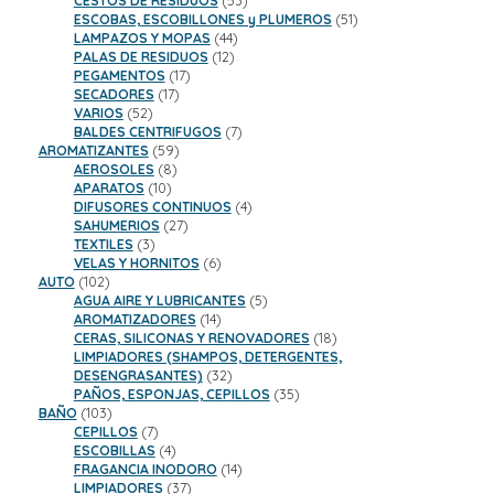
CESTOS DE RESIDUOS
53
productos
51
ESCOBAS, ESCOBILLONES y PLUMEROS
51
44
productos
LAMPAZOS Y MOPAS
44
12
productos
PALAS DE RESIDUOS
12
17
productos
PEGAMENTOS
17
17
productos
SECADORES
17
52
productos
VARIOS
52
productos
7
BALDES CENTRIFUGOS
7
59
productos
AROMATIZANTES
59
8
productos
AEROSOLES
8
10
productos
APARATOS
10
productos
4
DIFUSORES CONTINUOS
4
27
productos
SAHUMERIOS
27
3
productos
TEXTILES
3
productos
6
VELAS Y HORNITOS
6
102
productos
AUTO
102
productos
5
AGUA AIRE Y LUBRICANTES
5
14
productos
AROMATIZADORES
14
productos
18
CERAS, SILICONAS Y RENOVADORES
18
productos
LIMPIADORES (SHAMPOS, DETERGENTES,
32
DESENGRASANTES)
32
productos
35
PAÑOS, ESPONJAS, CEPILLOS
35
103
productos
BAÑO
103
productos
7
CEPILLOS
7
productos
4
ESCOBILLAS
4
productos
14
FRAGANCIA INODORO
14
37
productos
LIMPIADORES
37