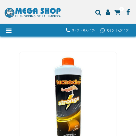
0
342 4564174
342 4621121