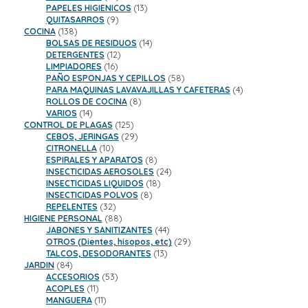
productos
13
PAPELES HIGIENICOS
13
9
productos
QUITASARROS
9
138
productos
COCINA
138
productos
14
BOLSAS DE RESIDUOS
14
12
productos
DETERGENTES
12
16
productos
LIMPIADORES
16
productos
58
PAÑO ESPONJAS Y CEPILLOS
58
productos
4
PARA MAQUINAS LAVAVAJILLAS Y CAFETERAS
4
8
productos
ROLLOS DE COCINA
8
14
productos
VARIOS
14
productos
125
CONTROL DE PLAGAS
125
productos
29
CEBOS, JERINGAS
29
10
productos
CITRONELLA
10
productos
8
ESPIRALES Y APARATOS
8
productos
24
INSECTICIDAS AEROSOLES
24
18
productos
INSECTICIDAS LIQUIDOS
18
8
productos
INSECTICIDAS POLVOS
8
32
productos
REPELENTES
32
productos
88
HIGIENE PERSONAL
88
productos
44
JABONES Y SANITIZANTES
44
productos
29
OTROS (Dientes, hisopos, etc)
29
13
productos
TALCOS, DESODORANTES
13
84
productos
JARDIN
84
productos
53
ACCESORIOS
53
11
productos
ACOPLES
11
productos
11
MANGUERA
11