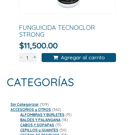
FUNGUICIDA TECNOCLOR
STRONG
$
11,500.00
+
-
Agregar al carrito
CATEGORÍAS
109
Sin Categorizar
109
productos
362
ACCESORIOS y OTROS
362
productos
15
ALFOMBRAS Y BURLETES
15
18
productos
BALDES Y PALANGANA
18
13
productos
CABOS Y SOPAPAS
13
productos
56
CEPILLOS y GUANTES
56
productos
53