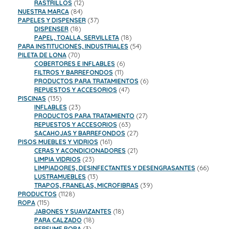
productos
12
RASTRILLOS
12
84
productos
NUESTRA MARCA
84
productos
37
PAPELES Y DISPENSER
37
18
productos
DISPENSER
18
productos
18
PAPEL, TOALLA, SERVILLETA
18
productos
54
PARA INSTITUCIONES, INDUSTRIALES
54
70
productos
PILETA DE LONA
70
productos
6
COBERTORES E INFLABLES
6
11
productos
FILTROS Y BARREFONDOS
11
productos
6
PRODUCTOS PARA TRATAMIENTOS
6
47
productos
REPUESTOS Y ACCESORIOS
47
135
productos
PISCINAS
135
productos
23
INFLABLES
23
productos
27
PRODUCTOS PARA TRATAMIENTO
27
63
productos
REPUESTOS Y ACCESORIOS
63
productos
27
SACAHOJAS Y BARREFONDOS
27
161
productos
PISOS MUEBLES Y VIDRIOS
161
productos
21
CERAS Y ACONDICIONADORES
21
23
productos
LIMPIA VIDRIOS
23
productos
66
LIMPIADORES, DESINFECTANTES Y DESENGRASANTES
66
13
product
LUSTRAMUEBLES
13
productos
39
TRAPOS, FRANELAS, MICROFIBRAS
39
1128
productos
PRODUCTOS
1128
115
productos
ROPA
115
productos
18
JABONES Y SUAVIZANTES
18
18
productos
PARA CALZADO
18
3
productos
PERFUME ROPA
3