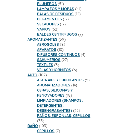
51
PLUMEROS
51
productos
44
LAMPAZOS Y MOPAS
44
12
productos
PALAS DE RESIDUOS
12
17
productos
PEGAMENTOS
17
17
productos
SECADORES
17
52
productos
VARIOS
52
productos
7
BALDES CENTRIFUGOS
7
59
productos
AROMATIZANTES
59
8
productos
AEROSOLES
8
10
productos
APARATOS
10
productos
4
DIFUSORES CONTINUOS
4
27
productos
SAHUMERIOS
27
3
productos
TEXTILES
3
productos
6
VELAS Y HORNITOS
6
102
productos
AUTO
102
productos
5
AGUA AIRE Y LUBRICANTES
5
14
productos
AROMATIZADORES
14
productos
CERAS, SILICONAS Y
18
RENOVADORES
18
productos
LIMPIADORES (SHAMPOS,
DETERGENTES,
32
DESENGRASANTES)
32
productos
PAÑOS, ESPONJAS, CEPILLOS
35
35
productos
103
BAÑO
103
productos
7
CEPILLOS
7