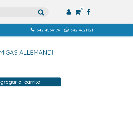
0
342 4564174
342 4621121
MIGAS ALLEMANDI
gregar al carrito