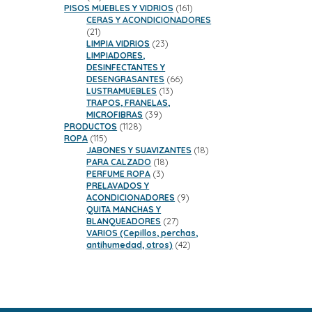
productos
161
PISOS MUEBLES Y VIDRIOS
161
productos
CERAS Y ACONDICIONADORES
21
21
productos
23
LIMPIA VIDRIOS
23
productos
LIMPIADORES,
DESINFECTANTES Y
66
DESENGRASANTES
66
13
productos
LUSTRAMUEBLES
13
productos
TRAPOS, FRANELAS,
39
MICROFIBRAS
39
1128
productos
PRODUCTOS
1128
115
productos
ROPA
115
productos
18
JABONES Y SUAVIZANTES
18
18
productos
PARA CALZADO
18
3
productos
PERFUME ROPA
3
productos
PRELAVADOS Y
9
ACONDICIONADORES
9
productos
QUITA MANCHAS Y
27
BLANQUEADORES
27
productos
VARIOS (Cepillos, perchas,
42
antihumedad, otros)
42
productos