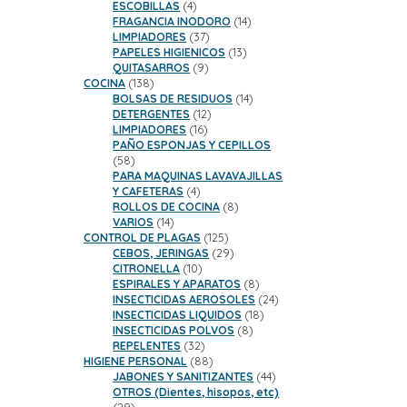
productos
4
ESCOBILLAS
4
productos
14
FRAGANCIA INODORO
14
37
productos
LIMPIADORES
37
productos
13
PAPELES HIGIENICOS
13
9
productos
QUITASARROS
9
138
productos
COCINA
138
productos
14
BOLSAS DE RESIDUOS
14
12
productos
DETERGENTES
12
16
productos
LIMPIADORES
16
productos
PAÑO ESPONJAS Y CEPILLOS
58
58
productos
PARA MAQUINAS LAVAVAJILLAS
4
Y CAFETERAS
4
productos
8
ROLLOS DE COCINA
8
14
productos
VARIOS
14
productos
125
CONTROL DE PLAGAS
125
productos
29
CEBOS, JERINGAS
29
10
productos
CITRONELLA
10
productos
8
ESPIRALES Y APARATOS
8
productos
24
INSECTICIDAS AEROSOLES
24
18
productos
INSECTICIDAS LIQUIDOS
18
8
productos
INSECTICIDAS POLVOS
8
32
productos
REPELENTES
32
productos
88
HIGIENE PERSONAL
88
productos
44
JABONES Y SANITIZANTES
44
productos
OTROS (Dientes, hisopos, etc)
29