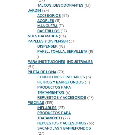
29
productos
13
TALCOS, DESODORANTES
13
84
productos
JARDIN
84
productos
53
ACCESORIOS
53
11
productos
ACOPLES
11
productos
11
MANGUERA
11
productos
12
RASTRILLOS
12
84
productos
NUESTRA MARCA
84
productos
37
PAPELES Y DISPENSER
37
18
productos
DISPENSER
18
productos
PAPEL, TOALLA, SERVILLETA
18
18
productos
PARA INSTITUCIONES, INDUSTRIALES
54
54
productos
70
PILETA DE LONA
70
productos
6
COBERTORES E INFLABLES
6
11
productos
FILTROS Y BARREFONDOS
11
productos
PRODUCTOS PARA
6
TRATAMIENTOS
6
productos
47
REPUESTOS Y ACCESORIOS
47
135
productos
PISCINAS
135
productos
23
INFLABLES
23
productos
PRODUCTOS PARA
27
TRATAMIENTO
27
productos
63
REPUESTOS Y ACCESORIOS
63
productos
SACAHOJAS Y BARREFONDOS
27
27