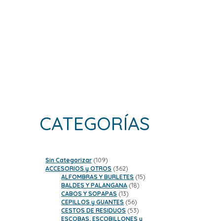
CATEGORÍAS
109
Sin Categorizar
109
productos
362
ACCESORIOS y OTROS
362
productos
15
ALFOMBRAS Y BURLETES
15
18
productos
BALDES Y PALANGANA
18
13
productos
CABOS Y SOPAPAS
13
productos
56
CEPILLOS y GUANTES
56
productos
53
CESTOS DE RESIDUOS
53
productos
ESCOBAS, ESCOBILLONES y