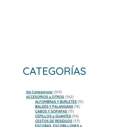
CATEGORÍAS
109
Sin Categorizar
109
productos
362
ACCESORIOS y OTROS
362
productos
15
ALFOMBRAS Y BURLETES
15
18
productos
BALDES Y PALANGANA
18
13
productos
CABOS Y SOPAPAS
13
productos
56
CEPILLOS y GUANTES
56
productos
53
CESTOS DE RESIDUOS
53
productos
ESCOBAS, ESCOBILLONES y