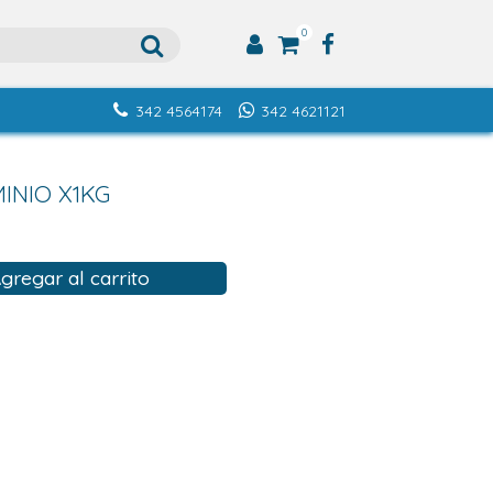
0
342 4564174
342 4621121
INIO X1KG
gregar al carrito