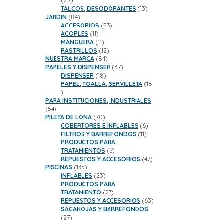
29
productos
13
TALCOS, DESODORANTES
13
84
productos
JARDIN
84
productos
53
ACCESORIOS
53
11
productos
ACOPLES
11
productos
11
MANGUERA
11
productos
12
RASTRILLOS
12
84
productos
NUESTRA MARCA
84
productos
37
PAPELES Y DISPENSER
37
18
productos
DISPENSER
18
productos
PAPEL, TOALLA, SERVILLETA
18
18
productos
PARA INSTITUCIONES, INDUSTRIALES
54
54
productos
70
PILETA DE LONA
70
productos
6
COBERTORES E INFLABLES
6
11
productos
FILTROS Y BARREFONDOS
11
productos
PRODUCTOS PARA
6
TRATAMIENTOS
6
productos
47
REPUESTOS Y ACCESORIOS
47
135
productos
PISCINAS
135
productos
23
INFLABLES
23
productos
PRODUCTOS PARA
27
TRATAMIENTO
27
productos
63
REPUESTOS Y ACCESORIOS
63
productos
SACAHOJAS Y BARREFONDOS
27
27