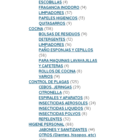
productos
4
ESCOBILLAS
4
productos
14
FRAGANCIA INODORO
14
37
productos
LIMPIADORES
37
productos
13
PAPELES HIGIENICOS
13
9
productos
QUITASARROS
9
138
productos
COCINA
138
productos
14
BOLSAS DE RESIDUOS
14
12
productos
DETERGENTES
12
16
productos
LIMPIADORES
16
productos
PAÑO ESPONJAS Y CEPILLOS
58
58
productos
PARA MAQUINAS LAVAVAJILLAS
4
Y CAFETERAS
4
productos
8
ROLLOS DE COCINA
8
14
productos
VARIOS
14
productos
125
CONTROL DE PLAGAS
125
productos
29
CEBOS, JERINGAS
29
10
productos
CITRONELLA
10
productos
8
ESPIRALES Y APARATOS
8
productos
24
INSECTICIDAS AEROSOLES
24
18
productos
INSECTICIDAS LIQUIDOS
18
8
productos
INSECTICIDAS POLVOS
8
32
productos
REPELENTES
32
productos
88
HIGIENE PERSONAL
88
productos
44
JABONES Y SANITIZANTES
44
productos
OTROS (Dientes, hisopos, etc)
29