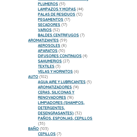
51
PLUMEROS
51
productos
44
LAMPAZOS Y MOPAS
44
12
productos
PALAS DE RESIDUOS
12
17
productos
PEGAMENTOS
17
17
productos
SECADORES
17
52
productos
VARIOS
52
productos
7
BALDES CENTRIFUGOS
7
59
productos
AROMATIZANTES
59
8
productos
AEROSOLES
8
10
productos
APARATOS
10
productos
4
DIFUSORES CONTINUOS
4
27
productos
SAHUMERIOS
27
3
productos
TEXTILES
3
productos
6
VELAS Y HORNITOS
6
102
productos
AUTO
102
productos
5
AGUA AIRE Y LUBRICANTES
5
14
productos
AROMATIZADORES
14
productos
CERAS, SILICONAS Y
18
RENOVADORES
18
productos
LIMPIADORES (SHAMPOS,
DETERGENTES,
32
DESENGRASANTES)
32
productos
PAÑOS, ESPONJAS, CEPILLOS
35
35
productos
103
BAÑO
103
productos
7
CEPILLOS
7