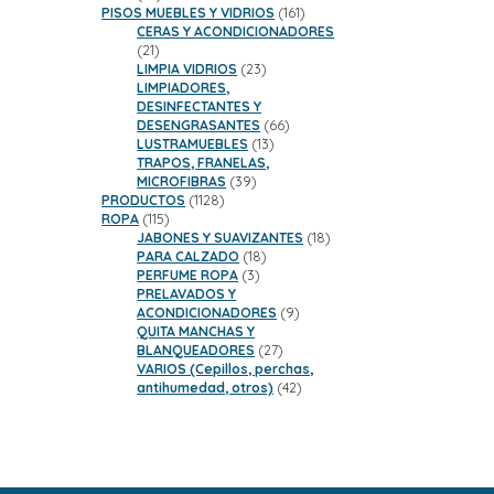
productos
161
PISOS MUEBLES Y VIDRIOS
161
productos
CERAS Y ACONDICIONADORES
21
21
productos
23
LIMPIA VIDRIOS
23
productos
LIMPIADORES,
DESINFECTANTES Y
66
DESENGRASANTES
66
13
productos
LUSTRAMUEBLES
13
productos
TRAPOS, FRANELAS,
39
MICROFIBRAS
39
1128
productos
PRODUCTOS
1128
115
productos
ROPA
115
productos
18
JABONES Y SUAVIZANTES
18
18
productos
PARA CALZADO
18
3
productos
PERFUME ROPA
3
productos
PRELAVADOS Y
9
ACONDICIONADORES
9
productos
QUITA MANCHAS Y
27
BLANQUEADORES
27
productos
VARIOS (Cepillos, perchas,
42
antihumedad, otros)
42
productos