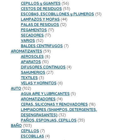
productos
56
CEPILLOS y GUANTES
56
productos
53
CESTOS DE RESIDUOS
53
productos
51
ESCOBAS, ESCOBILLONES y PLUMEROS
51
44
productos
LAMPAZOS Y MOPAS
44
12
productos
PALAS DE RESIDUOS
12
17
productos
PEGAMENTOS
17
17
productos
SECADORES
17
52
productos
VARIOS
52
productos
7
BALDES CENTRIFUGOS
7
59
productos
AROMATIZANTES
59
8
productos
AEROSOLES
8
10
productos
APARATOS
10
productos
4
DIFUSORES CONTINUOS
4
27
productos
SAHUMERIOS
27
3
productos
TEXTILES
3
productos
6
VELAS Y HORNITOS
6
102
productos
AUTO
102
productos
5
AGUA AIRE Y LUBRICANTES
5
14
productos
AROMATIZADORES
14
productos
18
CERAS, SILICONAS Y RENOVADORES
18
productos
LIMPIADORES (SHAMPOS, DETERGENTES,
32
DESENGRASANTES)
32
productos
35
PAÑOS, ESPONJAS, CEPILLOS
35
103
productos
BAÑO
103
productos
7
CEPILLOS
7
productos
4
ESCOBILLAS
4