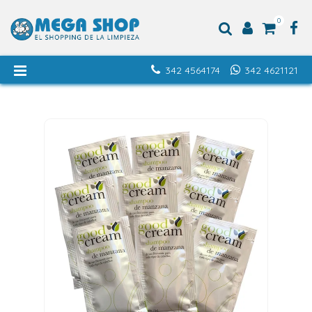
0
342 4564174
342 4621121