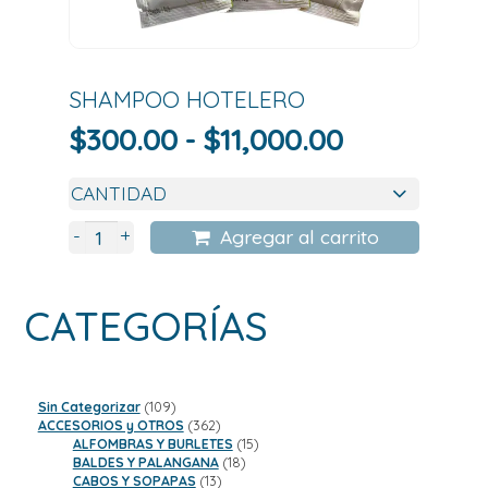
SHAMPOO HOTELERO
Rango
$
300.00
-
$
11,000.00
de
precios:
desde
+
-
Agregar al carrito
$300.00
hasta
CATEGORÍAS
$11,000.00
109
Sin Categorizar
109
productos
362
ACCESORIOS y OTROS
362
productos
15
ALFOMBRAS Y BURLETES
15
18
productos
BALDES Y PALANGANA
18
13
productos
CABOS Y SOPAPAS
13