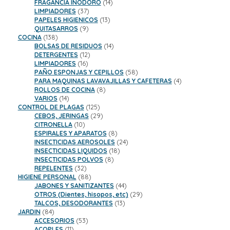
productos
14
FRAGANCIA INODORO
14
37
productos
LIMPIADORES
37
productos
13
PAPELES HIGIENICOS
13
9
productos
QUITASARROS
9
138
productos
COCINA
138
productos
14
BOLSAS DE RESIDUOS
14
12
productos
DETERGENTES
12
16
productos
LIMPIADORES
16
productos
58
PAÑO ESPONJAS Y CEPILLOS
58
productos
4
PARA MAQUINAS LAVAVAJILLAS Y CAFETERAS
4
8
productos
ROLLOS DE COCINA
8
14
productos
VARIOS
14
productos
125
CONTROL DE PLAGAS
125
productos
29
CEBOS, JERINGAS
29
10
productos
CITRONELLA
10
productos
8
ESPIRALES Y APARATOS
8
productos
24
INSECTICIDAS AEROSOLES
24
18
productos
INSECTICIDAS LIQUIDOS
18
8
productos
INSECTICIDAS POLVOS
8
32
productos
REPELENTES
32
productos
88
HIGIENE PERSONAL
88
productos
44
JABONES Y SANITIZANTES
44
productos
29
OTROS (Dientes, hisopos, etc)
29
13
productos
TALCOS, DESODORANTES
13
84
productos
JARDIN
84
productos
53
ACCESORIOS
53
11
productos
ACOPLES
11