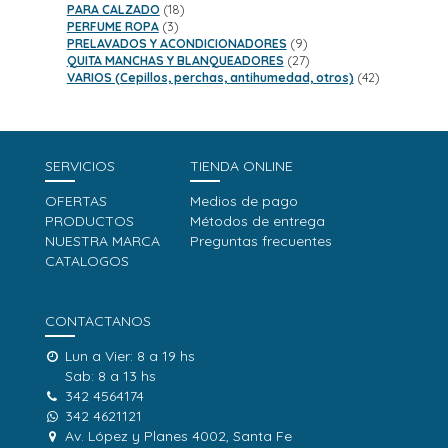
18
productos
PARA CALZADO
18
3
productos
PERFUME ROPA
3
productos
9
PRELAVADOS Y ACONDICIONADORES
9
productos
27
QUITA MANCHAS Y BLANQUEADORES
27
productos
42
VARIOS (Cepillos, perchas, antihumedad, otros)
42
productos
SERVICIOS
TIENDA ONLINE
OFERTAS
Medios de pago
PRODUCTOS
Métodos de entrega
NUESTRA MARCA
Preguntas frecuentes
CATALOGOS
CONTACTANOS
Lun a Vier: 8 a 19 hs
Sab: 8 a 13 hs
342 4564174
342 4621121
Av. López y Planes 4002, Santa Fe