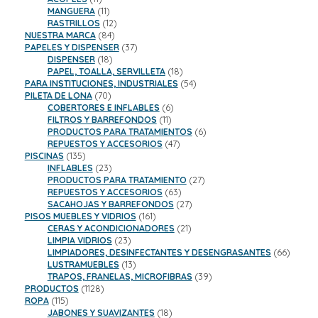
productos
11
MANGUERA
11
productos
12
RASTRILLOS
12
84
productos
NUESTRA MARCA
84
productos
37
PAPELES Y DISPENSER
37
18
productos
DISPENSER
18
productos
18
PAPEL, TOALLA, SERVILLETA
18
productos
54
PARA INSTITUCIONES, INDUSTRIALES
54
70
productos
PILETA DE LONA
70
productos
6
COBERTORES E INFLABLES
6
11
productos
FILTROS Y BARREFONDOS
11
productos
6
PRODUCTOS PARA TRATAMIENTOS
6
47
productos
REPUESTOS Y ACCESORIOS
47
135
productos
PISCINAS
135
productos
23
INFLABLES
23
productos
27
PRODUCTOS PARA TRATAMIENTO
27
63
productos
REPUESTOS Y ACCESORIOS
63
productos
27
SACAHOJAS Y BARREFONDOS
27
161
productos
PISOS MUEBLES Y VIDRIOS
161
productos
21
CERAS Y ACONDICIONADORES
21
23
productos
LIMPIA VIDRIOS
23
productos
66
LIMPIADORES, DESINFECTANTES Y DESENGRASANTES
66
13
product
LUSTRAMUEBLES
13
productos
39
TRAPOS, FRANELAS, MICROFIBRAS
39
1128
productos
PRODUCTOS
1128
115
productos
ROPA
115
productos
18
JABONES Y SUAVIZANTES
18