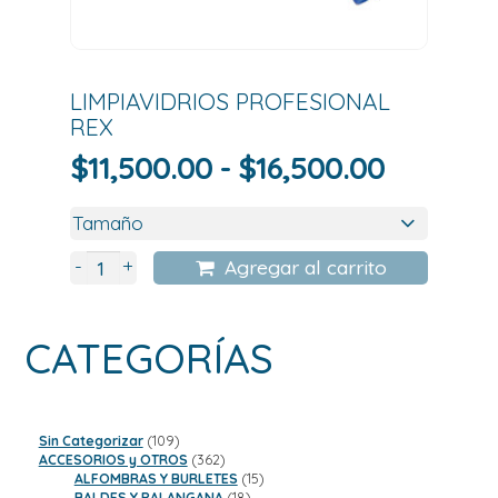
LIMPIAVIDRIOS PROFESIONAL
REX
Rango
$
11,500.00
-
$
16,500.00
de
precios:
desde
+
-
Agregar al carrito
$11,500.
hasta
CATEGORÍAS
$16,500
109
Sin Categorizar
109
productos
362
ACCESORIOS y OTROS
362
productos
15
ALFOMBRAS Y BURLETES
15
18
productos
BALDES Y PALANGANA
18