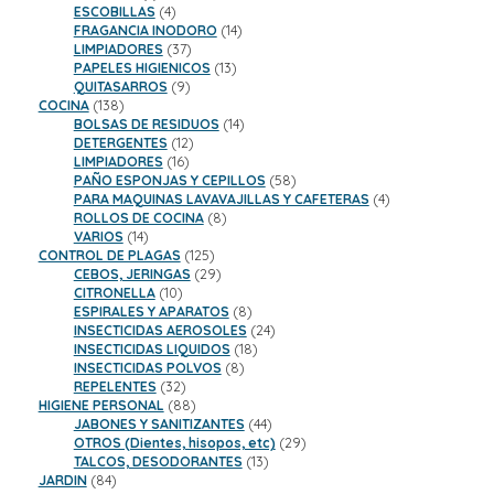
productos
4
ESCOBILLAS
4
productos
14
FRAGANCIA INODORO
14
37
productos
LIMPIADORES
37
productos
13
PAPELES HIGIENICOS
13
9
productos
QUITASARROS
9
138
productos
COCINA
138
productos
14
BOLSAS DE RESIDUOS
14
12
productos
DETERGENTES
12
16
productos
LIMPIADORES
16
productos
58
PAÑO ESPONJAS Y CEPILLOS
58
productos
4
PARA MAQUINAS LAVAVAJILLAS Y CAFETERAS
4
8
productos
ROLLOS DE COCINA
8
14
productos
VARIOS
14
productos
125
CONTROL DE PLAGAS
125
productos
29
CEBOS, JERINGAS
29
10
productos
CITRONELLA
10
productos
8
ESPIRALES Y APARATOS
8
productos
24
INSECTICIDAS AEROSOLES
24
18
productos
INSECTICIDAS LIQUIDOS
18
8
productos
INSECTICIDAS POLVOS
8
32
productos
REPELENTES
32
productos
88
HIGIENE PERSONAL
88
productos
44
JABONES Y SANITIZANTES
44
productos
29
OTROS (Dientes, hisopos, etc)
29
13
productos
TALCOS, DESODORANTES
13
84
productos
JARDIN
84