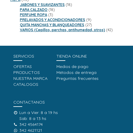
productos
18
JABONES Y SUAVIZANTES
18
18
productos
PARA CALZADO
18
3
productos
PERFUME ROPA
3
productos
9
PRELAVADOS Y ACONDICIONADORES
9
productos
27
QUITA MANCHAS Y BLANQUEADORES
27
productos
42
VARIOS (Cepillos, perchas, antihumedad, otros)
42
productos
SERVICIOS
TIENDA ONLINE
OFERTAS
Medios de pago
PRODUCTOS
Métodos de entrega
NUESTRA MARCA
Preguntas frecuentes
CATALOGOS
CONTACTANOS
Lun a Vier: 8 a 19 hs
Sab: 8 a 13 hs
342 4564174
342 4621121