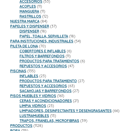
productos
53
ACCESORIOS
53
11
productos
ACOPLES
11
productos
11
MANGUERA
11
productos
12
RASTRILLOS
12
84
productos
NUESTRA MARCA
84
productos
37
PAPELES Y DISPENSER
37
18
productos
DISPENSER
18
productos
18
PAPEL, TOALLA, SERVILLETA
18
productos
54
PARA INSTITUCIONES, INDUSTRIALES
54
70
productos
PILETA DE LONA
70
productos
6
COBERTORES E INFLABLES
6
11
productos
FILTROS Y BARREFONDOS
11
productos
6
PRODUCTOS PARA TRATAMIENTOS
6
47
productos
REPUESTOS Y ACCESORIOS
47
135
productos
PISCINAS
135
productos
23
INFLABLES
23
productos
27
PRODUCTOS PARA TRATAMIENTO
27
63
productos
REPUESTOS Y ACCESORIOS
63
productos
27
SACAHOJAS Y BARREFONDOS
27
161
productos
PISOS MUEBLES Y VIDRIOS
161
productos
21
CERAS Y ACONDICIONADORES
21
23
productos
LIMPIA VIDRIOS
23
productos
66
LIMPIADORES, DESINFECTANTES Y DESENGRASANTES
66
13
product
LUSTRAMUEBLES
13
productos
39
TRAPOS, FRANELAS, MICROFIBRAS
39
1128
productos
PRODUCTOS
1128
115
productos
ROPA
115