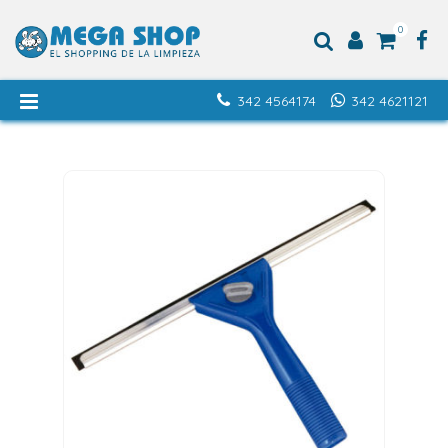
0
342 4564174
342 4621121