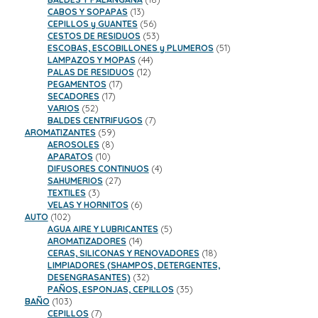
13
productos
CABOS Y SOPAPAS
13
productos
56
CEPILLOS y GUANTES
56
productos
53
CESTOS DE RESIDUOS
53
productos
51
ESCOBAS, ESCOBILLONES y PLUMEROS
51
44
productos
LAMPAZOS Y MOPAS
44
12
productos
PALAS DE RESIDUOS
12
17
productos
PEGAMENTOS
17
17
productos
SECADORES
17
52
productos
VARIOS
52
productos
7
BALDES CENTRIFUGOS
7
59
productos
AROMATIZANTES
59
8
productos
AEROSOLES
8
10
productos
APARATOS
10
productos
4
DIFUSORES CONTINUOS
4
27
productos
SAHUMERIOS
27
3
productos
TEXTILES
3
productos
6
VELAS Y HORNITOS
6
102
productos
AUTO
102
productos
5
AGUA AIRE Y LUBRICANTES
5
14
productos
AROMATIZADORES
14
productos
18
CERAS, SILICONAS Y RENOVADORES
18
productos
LIMPIADORES (SHAMPOS, DETERGENTES,
32
DESENGRASANTES)
32
productos
35
PAÑOS, ESPONJAS, CEPILLOS
35
103
productos
BAÑO
103
productos
7
CEPILLOS
7