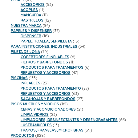
productos
53
ACCESORIOS
53
11
productos
ACOPLES
11
productos
11
MANGUERA
11
productos
12
RASTRILLOS
12
84
productos
NUESTRA MARCA
84
productos
37
PAPELES Y DISPENSER
37
18
productos
DISPENSER
18
productos
18
PAPEL, TOALLA, SERVILLETA
18
productos
54
PARA INSTITUCIONES, INDUSTRIALES
54
70
productos
PILETA DE LONA
70
productos
6
COBERTORES E INFLABLES
6
11
productos
FILTROS Y BARREFONDOS
11
productos
6
PRODUCTOS PARA TRATAMIENTOS
6
47
productos
REPUESTOS Y ACCESORIOS
47
135
productos
PISCINAS
135
productos
23
INFLABLES
23
productos
27
PRODUCTOS PARA TRATAMIENTO
27
63
productos
REPUESTOS Y ACCESORIOS
63
productos
27
SACAHOJAS Y BARREFONDOS
27
161
productos
PISOS MUEBLES Y VIDRIOS
161
productos
21
CERAS Y ACONDICIONADORES
21
23
productos
LIMPIA VIDRIOS
23
productos
66
LIMPIADORES, DESINFECTANTES Y DESENGRASANTES
66
13
product
LUSTRAMUEBLES
13
productos
39
TRAPOS, FRANELAS, MICROFIBRAS
39
1128
productos
PRODUCTOS
1128