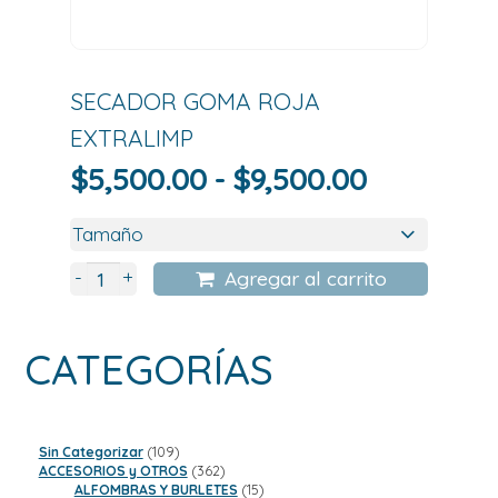
SECADOR GOMA ROJA
EXTRALIMP
Rango
$
5,500.00
-
$
9,500.00
de
precios:
desde
+
-
Agregar al carrito
$5,500.0
hasta
CATEGORÍAS
$9,500.0
109
Sin Categorizar
109
productos
362
ACCESORIOS y OTROS
362
productos
15
ALFOMBRAS Y BURLETES
15