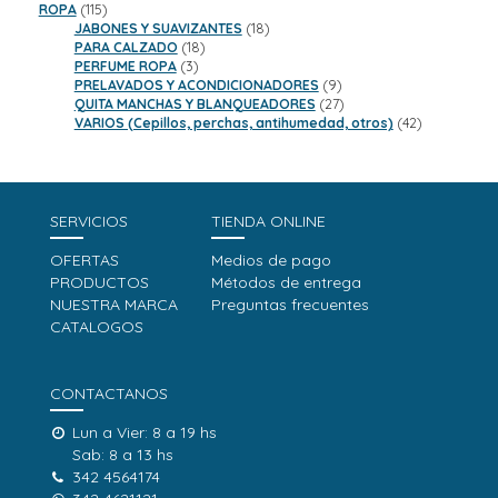
115
productos
ROPA
115
productos
18
JABONES Y SUAVIZANTES
18
18
productos
PARA CALZADO
18
3
productos
PERFUME ROPA
3
productos
9
PRELAVADOS Y ACONDICIONADORES
9
productos
27
QUITA MANCHAS Y BLANQUEADORES
27
productos
42
VARIOS (Cepillos, perchas, antihumedad, otros)
42
productos
SERVICIOS
TIENDA ONLINE
OFERTAS
Medios de pago
PRODUCTOS
Métodos de entrega
NUESTRA MARCA
Preguntas frecuentes
CATALOGOS
CONTACTANOS
Lun a Vier: 8 a 19 hs
Sab: 8 a 13 hs
342 4564174