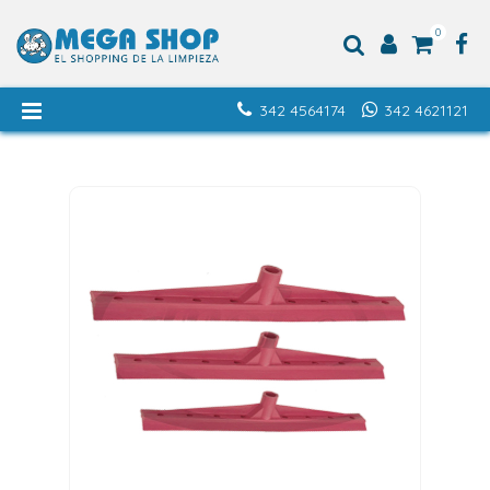
0
342 4564174
342 4621121