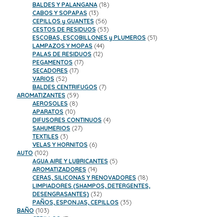
18
productos
BALDES Y PALANGANA
18
13
productos
CABOS Y SOPAPAS
13
productos
56
CEPILLOS y GUANTES
56
productos
53
CESTOS DE RESIDUOS
53
productos
51
ESCOBAS, ESCOBILLONES y PLUMEROS
51
44
productos
LAMPAZOS Y MOPAS
44
12
productos
PALAS DE RESIDUOS
12
17
productos
PEGAMENTOS
17
17
productos
SECADORES
17
52
productos
VARIOS
52
productos
7
BALDES CENTRIFUGOS
7
59
productos
AROMATIZANTES
59
8
productos
AEROSOLES
8
10
productos
APARATOS
10
productos
4
DIFUSORES CONTINUOS
4
27
productos
SAHUMERIOS
27
3
productos
TEXTILES
3
productos
6
VELAS Y HORNITOS
6
102
productos
AUTO
102
productos
5
AGUA AIRE Y LUBRICANTES
5
14
productos
AROMATIZADORES
14
productos
18
CERAS, SILICONAS Y RENOVADORES
18
productos
LIMPIADORES (SHAMPOS, DETERGENTES,
32
DESENGRASANTES)
32
productos
35
PAÑOS, ESPONJAS, CEPILLOS
35
103
productos
BAÑO
103