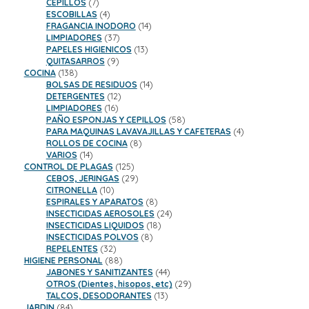
productos
7
CEPILLOS
7
productos
4
ESCOBILLAS
4
productos
14
FRAGANCIA INODORO
14
37
productos
LIMPIADORES
37
productos
13
PAPELES HIGIENICOS
13
9
productos
QUITASARROS
9
138
productos
COCINA
138
productos
14
BOLSAS DE RESIDUOS
14
12
productos
DETERGENTES
12
16
productos
LIMPIADORES
16
productos
58
PAÑO ESPONJAS Y CEPILLOS
58
productos
4
PARA MAQUINAS LAVAVAJILLAS Y CAFETERAS
4
8
productos
ROLLOS DE COCINA
8
14
productos
VARIOS
14
productos
125
CONTROL DE PLAGAS
125
productos
29
CEBOS, JERINGAS
29
10
productos
CITRONELLA
10
productos
8
ESPIRALES Y APARATOS
8
productos
24
INSECTICIDAS AEROSOLES
24
18
productos
INSECTICIDAS LIQUIDOS
18
8
productos
INSECTICIDAS POLVOS
8
32
productos
REPELENTES
32
productos
88
HIGIENE PERSONAL
88
productos
44
JABONES Y SANITIZANTES
44
productos
29
OTROS (Dientes, hisopos, etc)
29
13
productos
TALCOS, DESODORANTES
13
84
productos
JARDIN
84