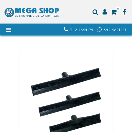
0
342 4564174
342 4621121