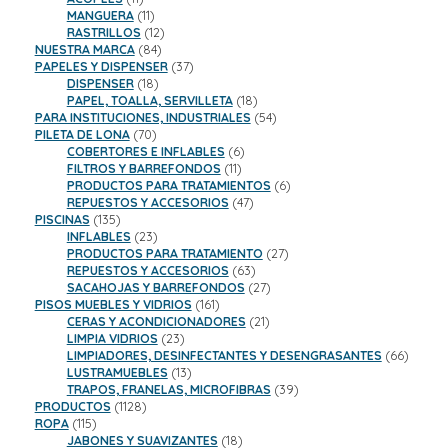
productos
11
MANGUERA
11
productos
12
RASTRILLOS
12
84
productos
NUESTRA MARCA
84
productos
37
PAPELES Y DISPENSER
37
18
productos
DISPENSER
18
productos
18
PAPEL, TOALLA, SERVILLETA
18
productos
54
PARA INSTITUCIONES, INDUSTRIALES
54
70
productos
PILETA DE LONA
70
productos
6
COBERTORES E INFLABLES
6
11
productos
FILTROS Y BARREFONDOS
11
productos
6
PRODUCTOS PARA TRATAMIENTOS
6
47
productos
REPUESTOS Y ACCESORIOS
47
135
productos
PISCINAS
135
productos
23
INFLABLES
23
productos
27
PRODUCTOS PARA TRATAMIENTO
27
63
productos
REPUESTOS Y ACCESORIOS
63
productos
27
SACAHOJAS Y BARREFONDOS
27
161
productos
PISOS MUEBLES Y VIDRIOS
161
productos
21
CERAS Y ACONDICIONADORES
21
23
productos
LIMPIA VIDRIOS
23
productos
66
LIMPIADORES, DESINFECTANTES Y DESENGRASANTES
66
13
product
LUSTRAMUEBLES
13
productos
39
TRAPOS, FRANELAS, MICROFIBRAS
39
1128
productos
PRODUCTOS
1128
115
productos
ROPA
115
productos
18
JABONES Y SUAVIZANTES
18