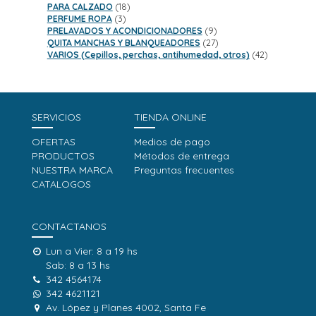
18
productos
PARA CALZADO
18
3
productos
PERFUME ROPA
3
productos
9
PRELAVADOS Y ACONDICIONADORES
9
productos
27
QUITA MANCHAS Y BLANQUEADORES
27
productos
42
VARIOS (Cepillos, perchas, antihumedad, otros)
42
productos
SERVICIOS
TIENDA ONLINE
OFERTAS
Medios de pago
PRODUCTOS
Métodos de entrega
NUESTRA MARCA
Preguntas frecuentes
CATALOGOS
CONTACTANOS
Lun a Vier: 8 a 19 hs
Sab: 8 a 13 hs
342 4564174
342 4621121
Av. López y Planes 4002, Santa Fe