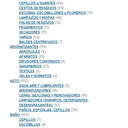
productos
56
CEPILLOS y GUANTES
56
productos
53
CESTOS DE RESIDUOS
53
productos
51
ESCOBAS, ESCOBILLONES y PLUMEROS
51
44
productos
LAMPAZOS Y MOPAS
44
12
productos
PALAS DE RESIDUOS
12
17
productos
PEGAMENTOS
17
17
productos
SECADORES
17
52
productos
VARIOS
52
productos
7
BALDES CENTRIFUGOS
7
59
productos
AROMATIZANTES
59
8
productos
AEROSOLES
8
10
productos
APARATOS
10
productos
4
DIFUSORES CONTINUOS
4
27
productos
SAHUMERIOS
27
3
productos
TEXTILES
3
productos
6
VELAS Y HORNITOS
6
102
productos
AUTO
102
productos
5
AGUA AIRE Y LUBRICANTES
5
14
productos
AROMATIZADORES
14
productos
18
CERAS, SILICONAS Y RENOVADORES
18
productos
LIMPIADORES (SHAMPOS, DETERGENTES,
32
DESENGRASANTES)
32
productos
35
PAÑOS, ESPONJAS, CEPILLOS
35
103
productos
BAÑO
103
productos
7
CEPILLOS
7
productos
4
ESCOBILLAS
4