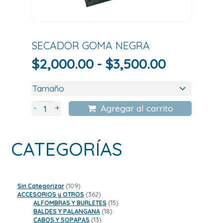
SECADOR GOMA NEGRA
Rango
$
2,000.00
-
$
3,500.00
de
precios:
desde
+
-
Agregar al carrito
$2,000.0
hasta
CATEGORÍAS
$3,500.0
109
Sin Categorizar
109
productos
362
ACCESORIOS y OTROS
362
productos
15
ALFOMBRAS Y BURLETES
15
18
productos
BALDES Y PALANGANA
18
13
productos
CABOS Y SOPAPAS
13