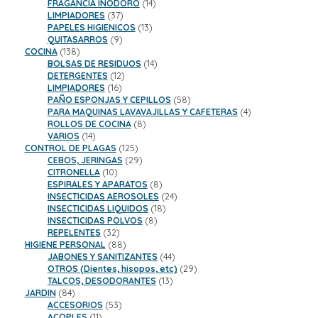
productos
14
FRAGANCIA INODORO
14
37
productos
LIMPIADORES
37
productos
13
PAPELES HIGIENICOS
13
9
productos
QUITASARROS
9
138
productos
COCINA
138
productos
14
BOLSAS DE RESIDUOS
14
12
productos
DETERGENTES
12
16
productos
LIMPIADORES
16
productos
58
PAÑO ESPONJAS Y CEPILLOS
58
productos
4
PARA MAQUINAS LAVAVAJILLAS Y CAFETERAS
4
8
productos
ROLLOS DE COCINA
8
14
productos
VARIOS
14
productos
125
CONTROL DE PLAGAS
125
productos
29
CEBOS, JERINGAS
29
10
productos
CITRONELLA
10
productos
8
ESPIRALES Y APARATOS
8
productos
24
INSECTICIDAS AEROSOLES
24
18
productos
INSECTICIDAS LIQUIDOS
18
8
productos
INSECTICIDAS POLVOS
8
32
productos
REPELENTES
32
productos
88
HIGIENE PERSONAL
88
productos
44
JABONES Y SANITIZANTES
44
productos
29
OTROS (Dientes, hisopos, etc)
29
13
productos
TALCOS, DESODORANTES
13
84
productos
JARDIN
84
productos
53
ACCESORIOS
53
11
productos
ACOPLES
11