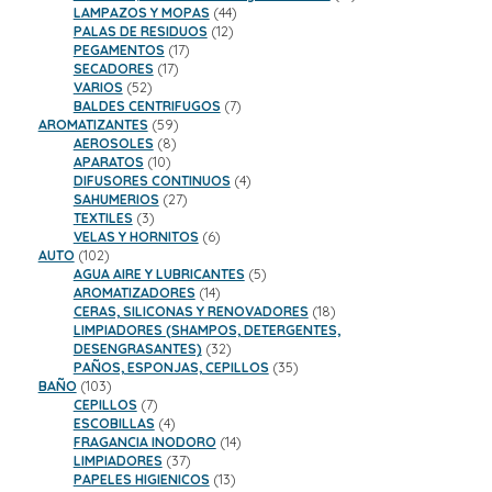
44
productos
LAMPAZOS Y MOPAS
44
12
productos
PALAS DE RESIDUOS
12
17
productos
PEGAMENTOS
17
17
productos
SECADORES
17
52
productos
VARIOS
52
productos
7
BALDES CENTRIFUGOS
7
59
productos
AROMATIZANTES
59
8
productos
AEROSOLES
8
10
productos
APARATOS
10
productos
4
DIFUSORES CONTINUOS
4
27
productos
SAHUMERIOS
27
3
productos
TEXTILES
3
productos
6
VELAS Y HORNITOS
6
102
productos
AUTO
102
productos
5
AGUA AIRE Y LUBRICANTES
5
14
productos
AROMATIZADORES
14
productos
18
CERAS, SILICONAS Y RENOVADORES
18
productos
LIMPIADORES (SHAMPOS, DETERGENTES,
32
DESENGRASANTES)
32
productos
35
PAÑOS, ESPONJAS, CEPILLOS
35
103
productos
BAÑO
103
productos
7
CEPILLOS
7
productos
4
ESCOBILLAS
4
productos
14
FRAGANCIA INODORO
14
37
productos
LIMPIADORES
37
productos
13
PAPELES HIGIENICOS
13