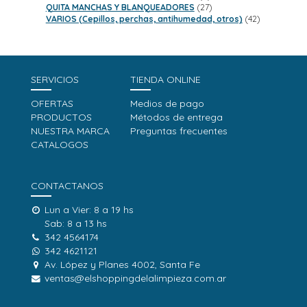
productos
27
QUITA MANCHAS Y BLANQUEADORES
27
productos
42
VARIOS (Cepillos, perchas, antihumedad, otros)
42
productos
SERVICIOS
TIENDA ONLINE
OFERTAS
Medios de pago
PRODUCTOS
Métodos de entrega
NUESTRA MARCA
Preguntas frecuentes
CATALOGOS
CONTACTANOS
Lun a Vier: 8 a 19 hs
Sab: 8 a 13 hs
342 4564174
342 4621121
Av. López y Planes 4002, Santa Fe
ventas@elshoppingdelalimpieza.com.ar