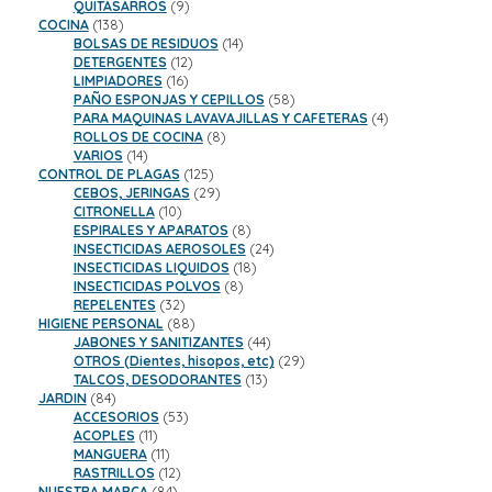
9
productos
QUITASARROS
9
138
productos
COCINA
138
productos
14
BOLSAS DE RESIDUOS
14
12
productos
DETERGENTES
12
16
productos
LIMPIADORES
16
productos
58
PAÑO ESPONJAS Y CEPILLOS
58
productos
4
PARA MAQUINAS LAVAVAJILLAS Y CAFETERAS
4
8
productos
ROLLOS DE COCINA
8
14
productos
VARIOS
14
productos
125
CONTROL DE PLAGAS
125
productos
29
CEBOS, JERINGAS
29
10
productos
CITRONELLA
10
productos
8
ESPIRALES Y APARATOS
8
productos
24
INSECTICIDAS AEROSOLES
24
18
productos
INSECTICIDAS LIQUIDOS
18
8
productos
INSECTICIDAS POLVOS
8
32
productos
REPELENTES
32
productos
88
HIGIENE PERSONAL
88
productos
44
JABONES Y SANITIZANTES
44
productos
29
OTROS (Dientes, hisopos, etc)
29
13
productos
TALCOS, DESODORANTES
13
84
productos
JARDIN
84
productos
53
ACCESORIOS
53
11
productos
ACOPLES
11
productos
11
MANGUERA
11
productos
12
RASTRILLOS
12
84
productos
NUESTRA MARCA
84