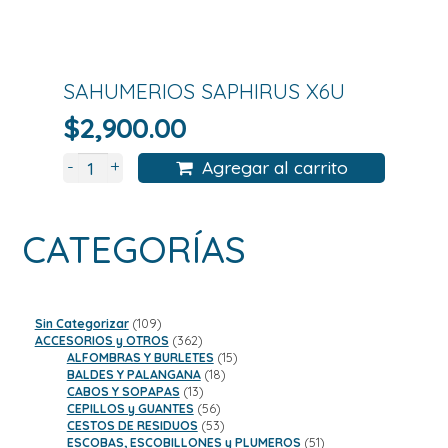
SAHUMERIOS SAPHIRUS X6U
$
2,900.00
+
-
Agregar al carrito
CATEGORÍAS
109
Sin Categorizar
109
productos
362
ACCESORIOS y OTROS
362
productos
15
ALFOMBRAS Y BURLETES
15
18
productos
BALDES Y PALANGANA
18
13
productos
CABOS Y SOPAPAS
13
productos
56
CEPILLOS y GUANTES
56
productos
53
CESTOS DE RESIDUOS
53
productos
51
ESCOBAS, ESCOBILLONES y PLUMEROS
51