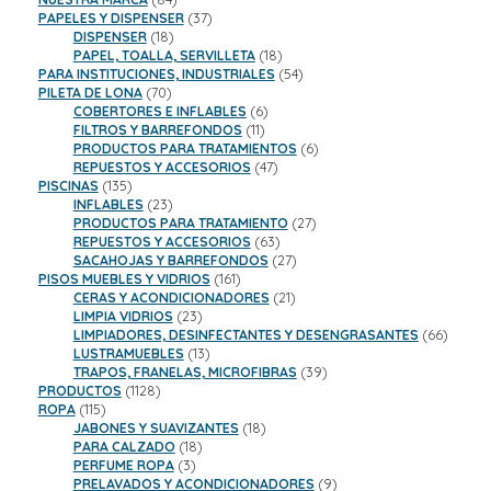
productos
37
PAPELES Y DISPENSER
37
18
productos
DISPENSER
18
productos
18
PAPEL, TOALLA, SERVILLETA
18
productos
54
PARA INSTITUCIONES, INDUSTRIALES
54
70
productos
PILETA DE LONA
70
productos
6
COBERTORES E INFLABLES
6
11
productos
FILTROS Y BARREFONDOS
11
productos
6
PRODUCTOS PARA TRATAMIENTOS
6
47
productos
REPUESTOS Y ACCESORIOS
47
135
productos
PISCINAS
135
productos
23
INFLABLES
23
productos
27
PRODUCTOS PARA TRATAMIENTO
27
63
productos
REPUESTOS Y ACCESORIOS
63
productos
27
SACAHOJAS Y BARREFONDOS
27
161
productos
PISOS MUEBLES Y VIDRIOS
161
productos
21
CERAS Y ACONDICIONADORES
21
23
productos
LIMPIA VIDRIOS
23
productos
66
LIMPIADORES, DESINFECTANTES Y DESENGRASANTES
66
13
product
LUSTRAMUEBLES
13
productos
39
TRAPOS, FRANELAS, MICROFIBRAS
39
1128
productos
PRODUCTOS
1128
115
productos
ROPA
115
productos
18
JABONES Y SUAVIZANTES
18
18
productos
PARA CALZADO
18
3
productos
PERFUME ROPA
3
productos
9
PRELAVADOS Y ACONDICIONADORES
9