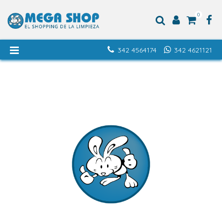
0
342 4564174
342 4621121