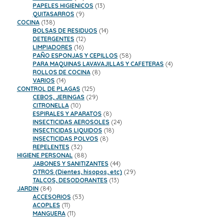
productos
13
PAPELES HIGIENICOS
13
9
productos
QUITASARROS
9
138
productos
COCINA
138
productos
14
BOLSAS DE RESIDUOS
14
12
productos
DETERGENTES
12
16
productos
LIMPIADORES
16
productos
58
PAÑO ESPONJAS Y CEPILLOS
58
productos
4
PARA MAQUINAS LAVAVAJILLAS Y CAFETERAS
4
8
productos
ROLLOS DE COCINA
8
14
productos
VARIOS
14
productos
125
CONTROL DE PLAGAS
125
productos
29
CEBOS, JERINGAS
29
10
productos
CITRONELLA
10
productos
8
ESPIRALES Y APARATOS
8
productos
24
INSECTICIDAS AEROSOLES
24
18
productos
INSECTICIDAS LIQUIDOS
18
8
productos
INSECTICIDAS POLVOS
8
32
productos
REPELENTES
32
productos
88
HIGIENE PERSONAL
88
productos
44
JABONES Y SANITIZANTES
44
productos
29
OTROS (Dientes, hisopos, etc)
29
13
productos
TALCOS, DESODORANTES
13
84
productos
JARDIN
84
productos
53
ACCESORIOS
53
11
productos
ACOPLES
11
productos
11
MANGUERA
11