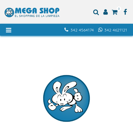
0
342 4564174
342 4621121