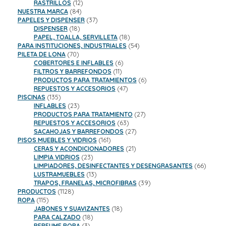
productos
12
RASTRILLOS
12
84
productos
NUESTRA MARCA
84
productos
37
PAPELES Y DISPENSER
37
18
productos
DISPENSER
18
productos
18
PAPEL, TOALLA, SERVILLETA
18
productos
54
PARA INSTITUCIONES, INDUSTRIALES
54
70
productos
PILETA DE LONA
70
productos
6
COBERTORES E INFLABLES
6
11
productos
FILTROS Y BARREFONDOS
11
productos
6
PRODUCTOS PARA TRATAMIENTOS
6
47
productos
REPUESTOS Y ACCESORIOS
47
135
productos
PISCINAS
135
productos
23
INFLABLES
23
productos
27
PRODUCTOS PARA TRATAMIENTO
27
63
productos
REPUESTOS Y ACCESORIOS
63
productos
27
SACAHOJAS Y BARREFONDOS
27
161
productos
PISOS MUEBLES Y VIDRIOS
161
productos
21
CERAS Y ACONDICIONADORES
21
23
productos
LIMPIA VIDRIOS
23
productos
66
LIMPIADORES, DESINFECTANTES Y DESENGRASANTES
66
13
product
LUSTRAMUEBLES
13
productos
39
TRAPOS, FRANELAS, MICROFIBRAS
39
1128
productos
PRODUCTOS
1128
115
productos
ROPA
115
productos
18
JABONES Y SUAVIZANTES
18
18
productos
PARA CALZADO
18
3
productos
PERFUME ROPA
3