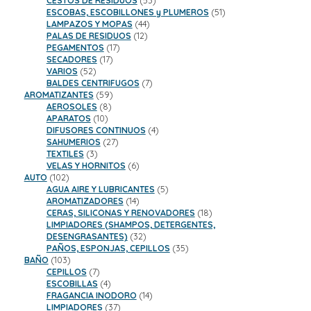
CESTOS DE RESIDUOS
53
productos
51
ESCOBAS, ESCOBILLONES y PLUMEROS
51
44
productos
LAMPAZOS Y MOPAS
44
12
productos
PALAS DE RESIDUOS
12
17
productos
PEGAMENTOS
17
17
productos
SECADORES
17
52
productos
VARIOS
52
productos
7
BALDES CENTRIFUGOS
7
59
productos
AROMATIZANTES
59
8
productos
AEROSOLES
8
10
productos
APARATOS
10
productos
4
DIFUSORES CONTINUOS
4
27
productos
SAHUMERIOS
27
3
productos
TEXTILES
3
productos
6
VELAS Y HORNITOS
6
102
productos
AUTO
102
productos
5
AGUA AIRE Y LUBRICANTES
5
14
productos
AROMATIZADORES
14
productos
18
CERAS, SILICONAS Y RENOVADORES
18
productos
LIMPIADORES (SHAMPOS, DETERGENTES,
32
DESENGRASANTES)
32
productos
35
PAÑOS, ESPONJAS, CEPILLOS
35
103
productos
BAÑO
103
productos
7
CEPILLOS
7
productos
4
ESCOBILLAS
4
productos
14
FRAGANCIA INODORO
14
37
productos
LIMPIADORES
37