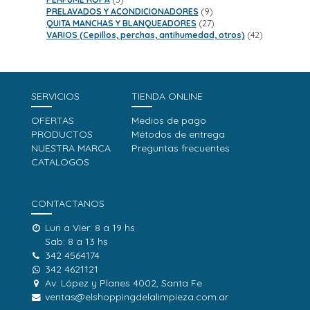
productos
9
PRELAVADOS Y ACONDICIONADORES
9
productos
27
QUITA MANCHAS Y BLANQUEADORES
27
productos
42
VARIOS (Cepillos, perchas, antihumedad, otros)
42
productos
SERVICIOS
TIENDA ONLINE
OFERTAS
Medios de pago
PRODUCTOS
Métodos de entrega
NUESTRA MARCA
Preguntas frecuentes
CATALOGOS
CONTACTANOS
Lun a Vier: 8 a 19 hs
Sab: 8 a 13 hs
342 4564174
342 4621121
Av. López y Planes 4002, Santa Fe
ventas@elshoppingdelalimpieza.com.ar