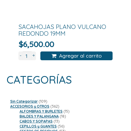
SACAHOJAS PLANO VULCANO
REDONDO 19MM
$
6,500.00
+
-
Agregar al carrito
CATEGORÍAS
109
Sin Categorizar
109
productos
362
ACCESORIOS y OTROS
362
productos
15
ALFOMBRAS Y BURLETES
15
18
productos
BALDES Y PALANGANA
18
13
productos
CABOS Y SOPAPAS
13
productos
56
CEPILLOS y GUANTES
56
productos
53