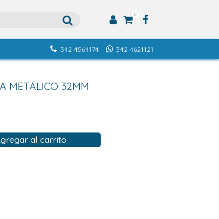
0
342 4564174
342 4621121
A METALICO 32MM
gregar al carrito