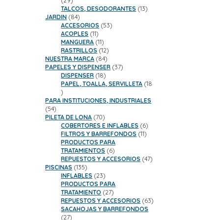
29
productos
13
TALCOS, DESODORANTES
13
84
productos
JARDIN
84
productos
53
ACCESORIOS
53
11
productos
ACOPLES
11
productos
11
MANGUERA
11
productos
12
RASTRILLOS
12
84
productos
NUESTRA MARCA
84
productos
37
PAPELES Y DISPENSER
37
18
productos
DISPENSER
18
productos
PAPEL, TOALLA, SERVILLETA
18
18
productos
PARA INSTITUCIONES, INDUSTRIALES
54
54
productos
70
PILETA DE LONA
70
productos
6
COBERTORES E INFLABLES
6
11
productos
FILTROS Y BARREFONDOS
11
productos
PRODUCTOS PARA
6
TRATAMIENTOS
6
productos
47
REPUESTOS Y ACCESORIOS
47
135
productos
PISCINAS
135
productos
23
INFLABLES
23
productos
PRODUCTOS PARA
27
TRATAMIENTO
27
productos
63
REPUESTOS Y ACCESORIOS
63
productos
SACAHOJAS Y BARREFONDOS
27
27