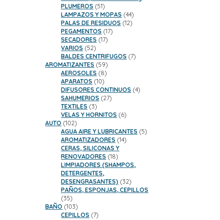
51
PLUMEROS
51
productos
44
LAMPAZOS Y MOPAS
44
12
productos
PALAS DE RESIDUOS
12
17
productos
PEGAMENTOS
17
17
productos
SECADORES
17
52
productos
VARIOS
52
productos
7
BALDES CENTRIFUGOS
7
59
productos
AROMATIZANTES
59
8
productos
AEROSOLES
8
10
productos
APARATOS
10
productos
4
DIFUSORES CONTINUOS
4
27
productos
SAHUMERIOS
27
3
productos
TEXTILES
3
productos
6
VELAS Y HORNITOS
6
102
productos
AUTO
102
productos
5
AGUA AIRE Y LUBRICANTES
5
14
productos
AROMATIZADORES
14
productos
CERAS, SILICONAS Y
18
RENOVADORES
18
productos
LIMPIADORES (SHAMPOS,
DETERGENTES,
32
DESENGRASANTES)
32
productos
PAÑOS, ESPONJAS, CEPILLOS
35
35
productos
103
BAÑO
103
productos
7
CEPILLOS
7