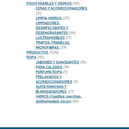
productos
161
PISOS MUEBLES Y VIDRIOS
161
productos
CERAS Y ACONDICIONADORES
21
21
productos
23
LIMPIA VIDRIOS
23
productos
LIMPIADORES,
DESINFECTANTES Y
66
DESENGRASANTES
66
13
productos
LUSTRAMUEBLES
13
productos
TRAPOS, FRANELAS,
39
MICROFIBRAS
39
1128
productos
PRODUCTOS
1128
115
productos
ROPA
115
productos
18
JABONES Y SUAVIZANTES
18
18
productos
PARA CALZADO
18
3
productos
PERFUME ROPA
3
productos
PRELAVADOS Y
9
ACONDICIONADORES
9
productos
QUITA MANCHAS Y
27
BLANQUEADORES
27
productos
VARIOS (Cepillos, perchas,
42
antihumedad, otros)
42
productos