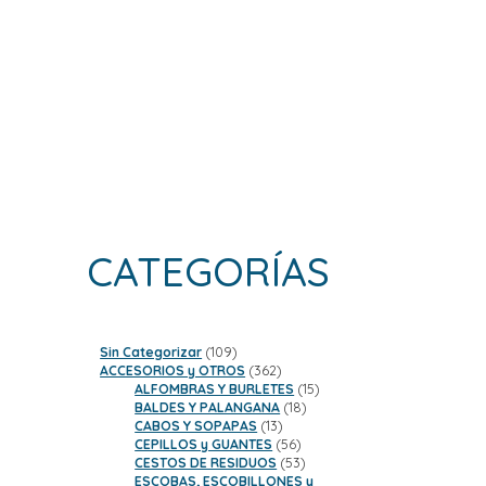
CATEGORÍAS
109
Sin Categorizar
109
productos
362
ACCESORIOS y OTROS
362
productos
15
ALFOMBRAS Y BURLETES
15
18
productos
BALDES Y PALANGANA
18
13
productos
CABOS Y SOPAPAS
13
productos
56
CEPILLOS y GUANTES
56
productos
53
CESTOS DE RESIDUOS
53
productos
ESCOBAS, ESCOBILLONES y