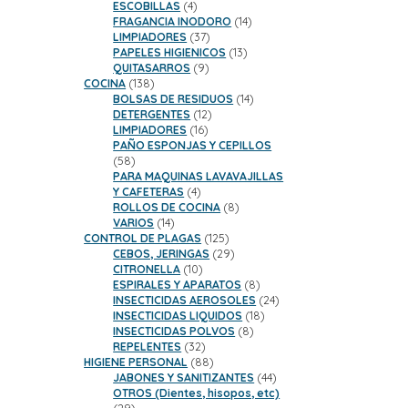
productos
4
ESCOBILLAS
4
productos
14
FRAGANCIA INODORO
14
37
productos
LIMPIADORES
37
productos
13
PAPELES HIGIENICOS
13
9
productos
QUITASARROS
9
138
productos
COCINA
138
productos
14
BOLSAS DE RESIDUOS
14
12
productos
DETERGENTES
12
16
productos
LIMPIADORES
16
productos
PAÑO ESPONJAS Y CEPILLOS
58
58
productos
PARA MAQUINAS LAVAVAJILLAS
4
Y CAFETERAS
4
productos
8
ROLLOS DE COCINA
8
14
productos
VARIOS
14
productos
125
CONTROL DE PLAGAS
125
productos
29
CEBOS, JERINGAS
29
10
productos
CITRONELLA
10
productos
8
ESPIRALES Y APARATOS
8
productos
24
INSECTICIDAS AEROSOLES
24
18
productos
INSECTICIDAS LIQUIDOS
18
8
productos
INSECTICIDAS POLVOS
8
32
productos
REPELENTES
32
productos
88
HIGIENE PERSONAL
88
productos
44
JABONES Y SANITIZANTES
44
productos
OTROS (Dientes, hisopos, etc)
29