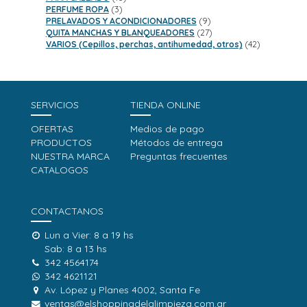
3
productos
PERFUME ROPA
3
productos
9
PRELAVADOS Y ACONDICIONADORES
9
productos
27
QUITA MANCHAS Y BLANQUEADORES
27
productos
42
VARIOS (Cepillos, perchas, antihumedad, otros)
42
productos
SERVICIOS
TIENDA ONLINE
OFERTAS
Medios de pago
PRODUCTOS
Métodos de entrega
NUESTRA MARCA
Preguntas frecuentes
CATALOGOS
CONTACTANOS
Lun a Vier: 8 a 19 hs
Sab: 8 a 13 hs
342 4564174
342 4621121
Av. López y Planes 4002, Santa Fe
ventas@elshoppingdelalimpieza.com.ar