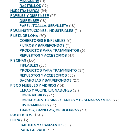
productos
11
MANGUERA
11
productos
12
RASTRILLOS
12
84
productos
NUESTRA MARCA
84
productos
37
PAPELES Y DISPENSER
37
18
productos
DISPENSER
18
productos
18
PAPEL, TOALLA, SERVILLETA
18
productos
54
PARA INSTITUCIONES, INDUSTRIALES
54
70
productos
PILETA DE LONA
70
productos
6
COBERTORES E INFLABLES
6
11
productos
FILTROS Y BARREFONDOS
11
productos
6
PRODUCTOS PARA TRATAMIENTOS
6
47
productos
REPUESTOS Y ACCESORIOS
47
135
productos
PISCINAS
135
productos
23
INFLABLES
23
productos
27
PRODUCTOS PARA TRATAMIENTO
27
63
productos
REPUESTOS Y ACCESORIOS
63
productos
27
SACAHOJAS Y BARREFONDOS
27
161
productos
PISOS MUEBLES Y VIDRIOS
161
productos
21
CERAS Y ACONDICIONADORES
21
23
productos
LIMPIA VIDRIOS
23
productos
66
LIMPIADORES, DESINFECTANTES Y DESENGRASANTES
66
13
product
LUSTRAMUEBLES
13
productos
39
TRAPOS, FRANELAS, MICROFIBRAS
39
1128
productos
PRODUCTOS
1128
115
productos
ROPA
115
productos
18
JABONES Y SUAVIZANTES
18
18
productos
PARA CALZADO
18