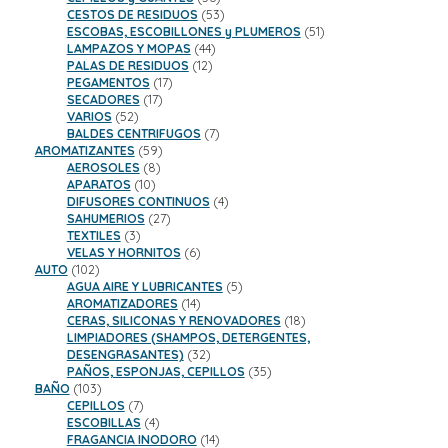
productos
53
CESTOS DE RESIDUOS
53
productos
51
ESCOBAS, ESCOBILLONES y PLUMEROS
51
44
productos
LAMPAZOS Y MOPAS
44
12
productos
PALAS DE RESIDUOS
12
17
productos
PEGAMENTOS
17
17
productos
SECADORES
17
52
productos
VARIOS
52
productos
7
BALDES CENTRIFUGOS
7
59
productos
AROMATIZANTES
59
8
productos
AEROSOLES
8
10
productos
APARATOS
10
productos
4
DIFUSORES CONTINUOS
4
27
productos
SAHUMERIOS
27
3
productos
TEXTILES
3
productos
6
VELAS Y HORNITOS
6
102
productos
AUTO
102
productos
5
AGUA AIRE Y LUBRICANTES
5
14
productos
AROMATIZADORES
14
productos
18
CERAS, SILICONAS Y RENOVADORES
18
productos
LIMPIADORES (SHAMPOS, DETERGENTES,
32
DESENGRASANTES)
32
productos
35
PAÑOS, ESPONJAS, CEPILLOS
35
103
productos
BAÑO
103
productos
7
CEPILLOS
7
productos
4
ESCOBILLAS
4
productos
14
FRAGANCIA INODORO
14