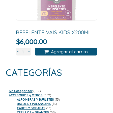
REPELENTE VAIS KIDS X200ML
$
6,000.00
+
-
Agregar al carrito
CATEGORÍAS
109
Sin Categorizar
109
productos
362
ACCESORIOS y OTROS
362
productos
15
ALFOMBRAS Y BURLETES
15
18
productos
BALDES Y PALANGANA
18
13
productos
CABOS Y SOPAPAS
13
productos
56
CEPILLOS y GUANTES
56