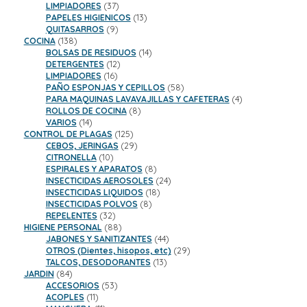
37
productos
LIMPIADORES
37
productos
13
PAPELES HIGIENICOS
13
9
productos
QUITASARROS
9
138
productos
COCINA
138
productos
14
BOLSAS DE RESIDUOS
14
12
productos
DETERGENTES
12
16
productos
LIMPIADORES
16
productos
58
PAÑO ESPONJAS Y CEPILLOS
58
productos
4
PARA MAQUINAS LAVAVAJILLAS Y CAFETERAS
4
8
productos
ROLLOS DE COCINA
8
14
productos
VARIOS
14
productos
125
CONTROL DE PLAGAS
125
productos
29
CEBOS, JERINGAS
29
10
productos
CITRONELLA
10
productos
8
ESPIRALES Y APARATOS
8
productos
24
INSECTICIDAS AEROSOLES
24
18
productos
INSECTICIDAS LIQUIDOS
18
8
productos
INSECTICIDAS POLVOS
8
32
productos
REPELENTES
32
productos
88
HIGIENE PERSONAL
88
productos
44
JABONES Y SANITIZANTES
44
productos
29
OTROS (Dientes, hisopos, etc)
29
13
productos
TALCOS, DESODORANTES
13
84
productos
JARDIN
84
productos
53
ACCESORIOS
53
11
productos
ACOPLES
11