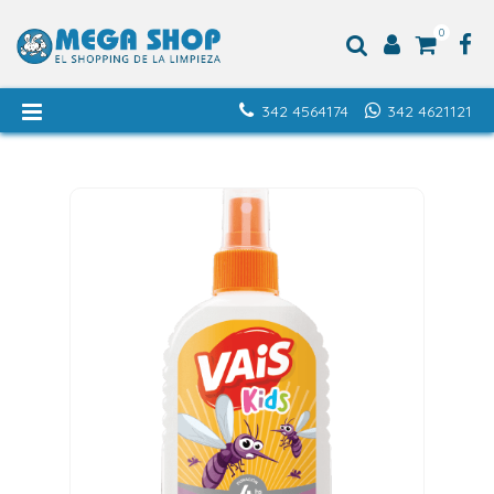
0
342 4564174
342 4621121