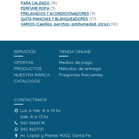
18
productos
PARA CALZADO
18
3
productos
PERFUME ROPA
3
productos
9
PRELAVADOS Y ACONDICIONADORES
9
productos
27
QUITA MANCHAS Y BLANQUEADORES
27
productos
42
VARIOS (Cepillos, perchas, antihumedad, otros)
42
productos
SERVICIOS
TIENDA ONLINE
OFERTAS
Medios de pago
PRODUCTOS
Métodos de entrega
NUESTRA MARCA
Preguntas frecuentes
CATALOGOS
CONTACTANOS
Lun a Vier: 8 a 19 hs
Sab: 8 a 13 hs
342 4564174
342 4621121
Av. López y Planes 4002, Santa Fe