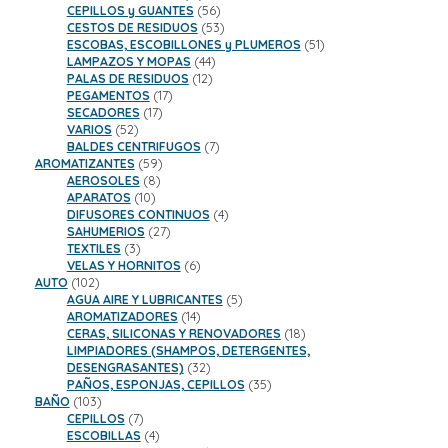
productos
56
CEPILLOS y GUANTES
56
productos
53
CESTOS DE RESIDUOS
53
productos
51
ESCOBAS, ESCOBILLONES y PLUMEROS
51
44
productos
LAMPAZOS Y MOPAS
44
12
productos
PALAS DE RESIDUOS
12
17
productos
PEGAMENTOS
17
17
productos
SECADORES
17
52
productos
VARIOS
52
productos
7
BALDES CENTRIFUGOS
7
59
productos
AROMATIZANTES
59
8
productos
AEROSOLES
8
10
productos
APARATOS
10
productos
4
DIFUSORES CONTINUOS
4
27
productos
SAHUMERIOS
27
3
productos
TEXTILES
3
productos
6
VELAS Y HORNITOS
6
102
productos
AUTO
102
productos
5
AGUA AIRE Y LUBRICANTES
5
14
productos
AROMATIZADORES
14
productos
18
CERAS, SILICONAS Y RENOVADORES
18
productos
LIMPIADORES (SHAMPOS, DETERGENTES,
32
DESENGRASANTES)
32
productos
35
PAÑOS, ESPONJAS, CEPILLOS
35
103
productos
BAÑO
103
productos
7
CEPILLOS
7
productos
4
ESCOBILLAS
4