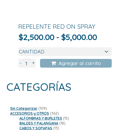
REPELENTE RED ON SPRAY
Rango
$
2,500.00
-
$
5,000.00
de
precios:
desde
+
-
Agregar al carrito
$2,500.0
hasta
CATEGORÍAS
$5,000.0
109
Sin Categorizar
109
productos
362
ACCESORIOS y OTROS
362
productos
15
ALFOMBRAS Y BURLETES
15
18
productos
BALDES Y PALANGANA
18
13
productos
CABOS Y SOPAPAS
13