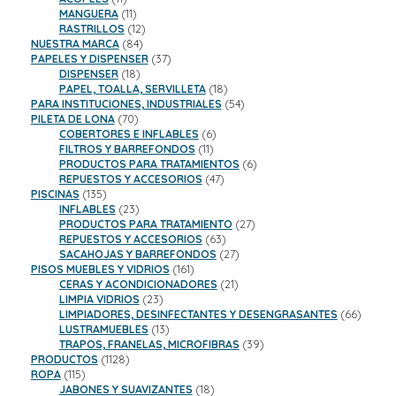
productos
11
MANGUERA
11
productos
12
RASTRILLOS
12
84
productos
NUESTRA MARCA
84
productos
37
PAPELES Y DISPENSER
37
18
productos
DISPENSER
18
productos
18
PAPEL, TOALLA, SERVILLETA
18
productos
54
PARA INSTITUCIONES, INDUSTRIALES
54
70
productos
PILETA DE LONA
70
productos
6
COBERTORES E INFLABLES
6
11
productos
FILTROS Y BARREFONDOS
11
productos
6
PRODUCTOS PARA TRATAMIENTOS
6
47
productos
REPUESTOS Y ACCESORIOS
47
135
productos
PISCINAS
135
productos
23
INFLABLES
23
productos
27
PRODUCTOS PARA TRATAMIENTO
27
63
productos
REPUESTOS Y ACCESORIOS
63
productos
27
SACAHOJAS Y BARREFONDOS
27
161
productos
PISOS MUEBLES Y VIDRIOS
161
productos
21
CERAS Y ACONDICIONADORES
21
23
productos
LIMPIA VIDRIOS
23
productos
66
LIMPIADORES, DESINFECTANTES Y DESENGRASANTES
66
13
product
LUSTRAMUEBLES
13
productos
39
TRAPOS, FRANELAS, MICROFIBRAS
39
1128
productos
PRODUCTOS
1128
115
productos
ROPA
115
productos
18
JABONES Y SUAVIZANTES
18