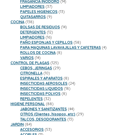
productos
14
FRAGANCIA INODORO
14
37
productos
LIMPIADORES
37
productos
13
PAPELES HIGIENICOS
13
9
productos
QUITASARROS
9
138
productos
COCINA
138
productos
14
BOLSAS DE RESIDUOS
14
12
productos
DETERGENTES
12
16
productos
LIMPIADORES
16
productos
58
PAÑO ESPONJAS Y CEPILLOS
58
productos
4
PARA MAQUINAS LAVAVAJILLAS Y CAFETERAS
4
8
productos
ROLLOS DE COCINA
8
14
productos
VARIOS
14
productos
125
CONTROL DE PLAGAS
125
productos
29
CEBOS, JERINGAS
29
10
productos
CITRONELLA
10
productos
8
ESPIRALES Y APARATOS
8
productos
24
INSECTICIDAS AEROSOLES
24
18
productos
INSECTICIDAS LIQUIDOS
18
8
productos
INSECTICIDAS POLVOS
8
32
productos
REPELENTES
32
productos
88
HIGIENE PERSONAL
88
productos
44
JABONES Y SANITIZANTES
44
productos
29
OTROS (Dientes, hisopos, etc)
29
13
productos
TALCOS, DESODORANTES
13
84
productos
JARDIN
84
productos
53
ACCESORIOS
53
11
productos
ACOPLES
11