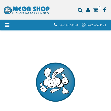
0
342 4564174
342 4621121