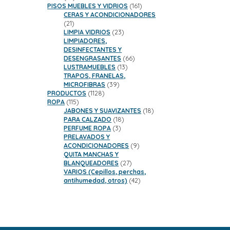
productos
161
PISOS MUEBLES Y VIDRIOS
161
productos
CERAS Y ACONDICIONADORES
21
21
productos
23
LIMPIA VIDRIOS
23
productos
LIMPIADORES,
DESINFECTANTES Y
66
DESENGRASANTES
66
13
productos
LUSTRAMUEBLES
13
productos
TRAPOS, FRANELAS,
39
MICROFIBRAS
39
1128
productos
PRODUCTOS
1128
115
productos
ROPA
115
productos
18
JABONES Y SUAVIZANTES
18
18
productos
PARA CALZADO
18
3
productos
PERFUME ROPA
3
productos
PRELAVADOS Y
9
ACONDICIONADORES
9
productos
QUITA MANCHAS Y
27
BLANQUEADORES
27
productos
VARIOS (Cepillos, perchas,
42
antihumedad, otros)
42
productos