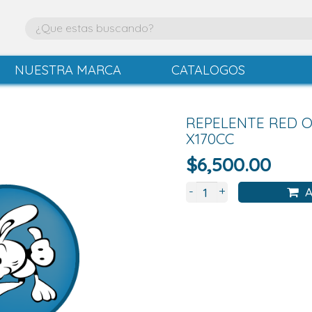
NUESTRA MARCA
CATALOGOS
REPELENTE RED 
X170CC
$
6,500.00
+
-
A