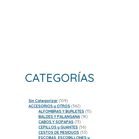
CATEGORÍAS
109
Sin Categorizar
109
productos
362
ACCESORIOS y OTROS
362
productos
15
ALFOMBRAS Y BURLETES
15
18
productos
BALDES Y PALANGANA
18
13
productos
CABOS Y SOPAPAS
13
productos
56
CEPILLOS y GUANTES
56
productos
53
CESTOS DE RESIDUOS
53
productos
ESCOBAS, ESCOBILLONES y