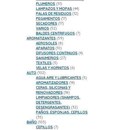
51
PLUMEROS
51
productos
44
LAMPAZOS Y MOPAS
44
12
productos
PALAS DE RESIDUOS
12
17
productos
PEGAMENTOS
17
17
productos
SECADORES
17
52
productos
VARIOS
52
productos
7
BALDES CENTRIFUGOS
7
59
productos
AROMATIZANTES
59
8
productos
AEROSOLES
8
10
productos
APARATOS
10
productos
4
DIFUSORES CONTINUOS
4
27
productos
SAHUMERIOS
27
3
productos
TEXTILES
3
productos
6
VELAS Y HORNITOS
6
102
productos
AUTO
102
productos
5
AGUA AIRE Y LUBRICANTES
5
14
productos
AROMATIZADORES
14
productos
CERAS, SILICONAS Y
18
RENOVADORES
18
productos
LIMPIADORES (SHAMPOS,
DETERGENTES,
32
DESENGRASANTES)
32
productos
PAÑOS, ESPONJAS, CEPILLOS
35
35
productos
103
BAÑO
103
productos
7
CEPILLOS
7