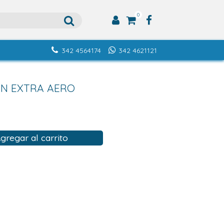
0
342 4564174
342 4621121
ON EXTRA AERO
gregar al carrito