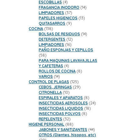
productos
4
ESCOBILLAS
4
productos
14
FRAGANCIA INODORO
14
37
productos
LIMPIADORES
37
productos
13
PAPELES HIGIENICOS
13
9
productos
QUITASARROS
9
138
productos
COCINA
138
productos
14
BOLSAS DE RESIDUOS
14
12
productos
DETERGENTES
12
16
productos
LIMPIADORES
16
productos
PAÑO ESPONJAS Y CEPILLOS
58
58
productos
PARA MAQUINAS LAVAVAJILLAS
4
Y CAFETERAS
4
productos
8
ROLLOS DE COCINA
8
14
productos
VARIOS
14
productos
125
CONTROL DE PLAGAS
125
productos
29
CEBOS, JERINGAS
29
10
productos
CITRONELLA
10
productos
8
ESPIRALES Y APARATOS
8
productos
24
INSECTICIDAS AEROSOLES
24
18
productos
INSECTICIDAS LIQUIDOS
18
8
productos
INSECTICIDAS POLVOS
8
32
productos
REPELENTES
32
productos
88
HIGIENE PERSONAL
88
productos
44
JABONES Y SANITIZANTES
44
productos
OTROS (Dientes, hisopos, etc)
29