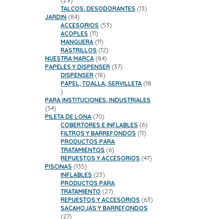
29
productos
13
TALCOS, DESODORANTES
13
84
productos
JARDIN
84
productos
53
ACCESORIOS
53
11
productos
ACOPLES
11
productos
11
MANGUERA
11
productos
12
RASTRILLOS
12
84
productos
NUESTRA MARCA
84
productos
37
PAPELES Y DISPENSER
37
18
productos
DISPENSER
18
productos
PAPEL, TOALLA, SERVILLETA
18
18
productos
PARA INSTITUCIONES, INDUSTRIALES
54
54
productos
70
PILETA DE LONA
70
productos
6
COBERTORES E INFLABLES
6
11
productos
FILTROS Y BARREFONDOS
11
productos
PRODUCTOS PARA
6
TRATAMIENTOS
6
productos
47
REPUESTOS Y ACCESORIOS
47
135
productos
PISCINAS
135
productos
23
INFLABLES
23
productos
PRODUCTOS PARA
27
TRATAMIENTO
27
productos
63
REPUESTOS Y ACCESORIOS
63
productos
SACAHOJAS Y BARREFONDOS
27
27