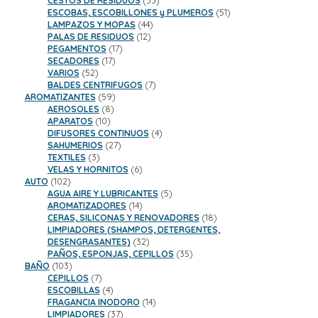
CESTOS DE RESIDUOS
53
productos
51
ESCOBAS, ESCOBILLONES y PLUMEROS
51
44
productos
LAMPAZOS Y MOPAS
44
12
productos
PALAS DE RESIDUOS
12
17
productos
PEGAMENTOS
17
17
productos
SECADORES
17
52
productos
VARIOS
52
productos
7
BALDES CENTRIFUGOS
7
59
productos
AROMATIZANTES
59
8
productos
AEROSOLES
8
10
productos
APARATOS
10
productos
4
DIFUSORES CONTINUOS
4
27
productos
SAHUMERIOS
27
3
productos
TEXTILES
3
productos
6
VELAS Y HORNITOS
6
102
productos
AUTO
102
productos
5
AGUA AIRE Y LUBRICANTES
5
14
productos
AROMATIZADORES
14
productos
18
CERAS, SILICONAS Y RENOVADORES
18
productos
LIMPIADORES (SHAMPOS, DETERGENTES,
32
DESENGRASANTES)
32
productos
35
PAÑOS, ESPONJAS, CEPILLOS
35
103
productos
BAÑO
103
productos
7
CEPILLOS
7
productos
4
ESCOBILLAS
4
productos
14
FRAGANCIA INODORO
14
37
productos
LIMPIADORES
37