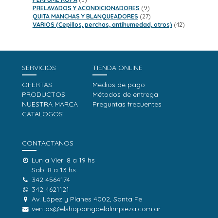
productos
9
PRELAVADOS Y ACONDICIONADORES
9
productos
27
QUITA MANCHAS Y BLANQUEADORES
27
productos
42
VARIOS (Cepillos, perchas, antihumedad, otros)
42
productos
SERVICIOS
TIENDA ONLINE
OFERTAS
Medios de pago
PRODUCTOS
Métodos de entrega
NUESTRA MARCA
Preguntas frecuentes
CATALOGOS
CONTACTANOS
Lun a Vier: 8 a 19 hs
Sab: 8 a 13 hs
342 4564174
342 4621121
Av. López y Planes 4002, Santa Fe
ventas@elshoppingdelalimpieza.com.ar