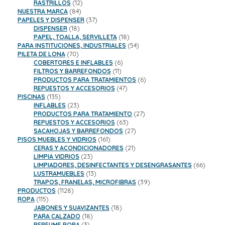
productos
12
RASTRILLOS
12
84
productos
NUESTRA MARCA
84
productos
37
PAPELES Y DISPENSER
37
18
productos
DISPENSER
18
productos
18
PAPEL, TOALLA, SERVILLETA
18
productos
54
PARA INSTITUCIONES, INDUSTRIALES
54
70
productos
PILETA DE LONA
70
productos
6
COBERTORES E INFLABLES
6
11
productos
FILTROS Y BARREFONDOS
11
productos
6
PRODUCTOS PARA TRATAMIENTOS
6
47
productos
REPUESTOS Y ACCESORIOS
47
135
productos
PISCINAS
135
productos
23
INFLABLES
23
productos
27
PRODUCTOS PARA TRATAMIENTO
27
63
productos
REPUESTOS Y ACCESORIOS
63
productos
27
SACAHOJAS Y BARREFONDOS
27
161
productos
PISOS MUEBLES Y VIDRIOS
161
productos
21
CERAS Y ACONDICIONADORES
21
23
productos
LIMPIA VIDRIOS
23
productos
66
LIMPIADORES, DESINFECTANTES Y DESENGRASANTES
66
13
product
LUSTRAMUEBLES
13
productos
39
TRAPOS, FRANELAS, MICROFIBRAS
39
1128
productos
PRODUCTOS
1128
115
productos
ROPA
115
productos
18
JABONES Y SUAVIZANTES
18
18
productos
PARA CALZADO
18
3
productos
PERFUME ROPA
3