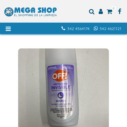
0
342 4564174
342 4621121