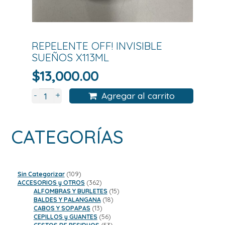
REPELENTE OFF! INVISIBLE
SUEÑOS X113ML
$
13,000.00
+
-
Agregar al carrito
CATEGORÍAS
109
Sin Categorizar
109
productos
362
ACCESORIOS y OTROS
362
productos
15
ALFOMBRAS Y BURLETES
15
18
productos
BALDES Y PALANGANA
18
13
productos
CABOS Y SOPAPAS
13
productos
56
CEPILLOS y GUANTES
56
productos
53