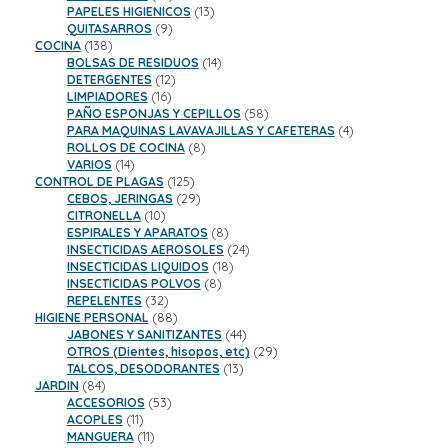
productos
13
PAPELES HIGIENICOS
13
9
productos
QUITASARROS
9
138
productos
COCINA
138
productos
14
BOLSAS DE RESIDUOS
14
12
productos
DETERGENTES
12
16
productos
LIMPIADORES
16
productos
58
PAÑO ESPONJAS Y CEPILLOS
58
productos
4
PARA MAQUINAS LAVAVAJILLAS Y CAFETERAS
4
8
productos
ROLLOS DE COCINA
8
14
productos
VARIOS
14
productos
125
CONTROL DE PLAGAS
125
productos
29
CEBOS, JERINGAS
29
10
productos
CITRONELLA
10
productos
8
ESPIRALES Y APARATOS
8
productos
24
INSECTICIDAS AEROSOLES
24
18
productos
INSECTICIDAS LIQUIDOS
18
8
productos
INSECTICIDAS POLVOS
8
32
productos
REPELENTES
32
productos
88
HIGIENE PERSONAL
88
productos
44
JABONES Y SANITIZANTES
44
productos
29
OTROS (Dientes, hisopos, etc)
29
13
productos
TALCOS, DESODORANTES
13
84
productos
JARDIN
84
productos
53
ACCESORIOS
53
11
productos
ACOPLES
11
productos
11
MANGUERA
11