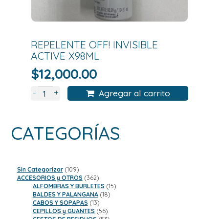
REPELENTE OFF! INVISIBLE
ACTIVE X98ML
$
12,000.00
+
-
Agregar al carrito
CATEGORÍAS
109
Sin Categorizar
109
productos
362
ACCESORIOS y OTROS
362
productos
15
ALFOMBRAS Y BURLETES
15
18
productos
BALDES Y PALANGANA
18
13
productos
CABOS Y SOPAPAS
13
productos
56
CEPILLOS y GUANTES
56
productos
53