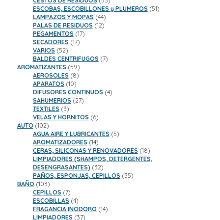
CESTOS DE RESIDUOS
53
productos
51
ESCOBAS, ESCOBILLONES y PLUMEROS
51
44
productos
LAMPAZOS Y MOPAS
44
12
productos
PALAS DE RESIDUOS
12
17
productos
PEGAMENTOS
17
17
productos
SECADORES
17
52
productos
VARIOS
52
productos
7
BALDES CENTRIFUGOS
7
59
productos
AROMATIZANTES
59
8
productos
AEROSOLES
8
10
productos
APARATOS
10
productos
4
DIFUSORES CONTINUOS
4
27
productos
SAHUMERIOS
27
3
productos
TEXTILES
3
productos
6
VELAS Y HORNITOS
6
102
productos
AUTO
102
productos
5
AGUA AIRE Y LUBRICANTES
5
14
productos
AROMATIZADORES
14
productos
18
CERAS, SILICONAS Y RENOVADORES
18
productos
LIMPIADORES (SHAMPOS, DETERGENTES,
32
DESENGRASANTES)
32
productos
35
PAÑOS, ESPONJAS, CEPILLOS
35
103
productos
BAÑO
103
productos
7
CEPILLOS
7
productos
4
ESCOBILLAS
4
productos
14
FRAGANCIA INODORO
14
37
productos
LIMPIADORES
37