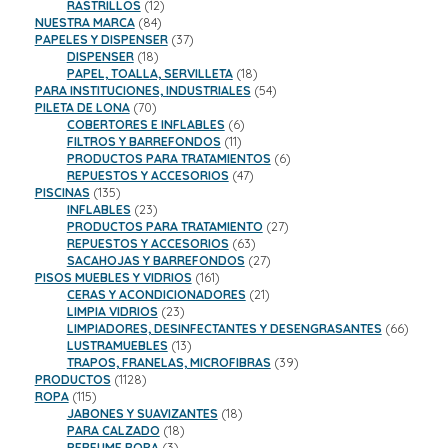
productos
12
RASTRILLOS
12
84
productos
NUESTRA MARCA
84
productos
37
PAPELES Y DISPENSER
37
18
productos
DISPENSER
18
productos
18
PAPEL, TOALLA, SERVILLETA
18
productos
54
PARA INSTITUCIONES, INDUSTRIALES
54
70
productos
PILETA DE LONA
70
productos
6
COBERTORES E INFLABLES
6
11
productos
FILTROS Y BARREFONDOS
11
productos
6
PRODUCTOS PARA TRATAMIENTOS
6
47
productos
REPUESTOS Y ACCESORIOS
47
135
productos
PISCINAS
135
productos
23
INFLABLES
23
productos
27
PRODUCTOS PARA TRATAMIENTO
27
63
productos
REPUESTOS Y ACCESORIOS
63
productos
27
SACAHOJAS Y BARREFONDOS
27
161
productos
PISOS MUEBLES Y VIDRIOS
161
productos
21
CERAS Y ACONDICIONADORES
21
23
productos
LIMPIA VIDRIOS
23
productos
66
LIMPIADORES, DESINFECTANTES Y DESENGRASANTES
66
13
product
LUSTRAMUEBLES
13
productos
39
TRAPOS, FRANELAS, MICROFIBRAS
39
1128
productos
PRODUCTOS
1128
115
productos
ROPA
115
productos
18
JABONES Y SUAVIZANTES
18
18
productos
PARA CALZADO
18
3
productos
PERFUME ROPA
3