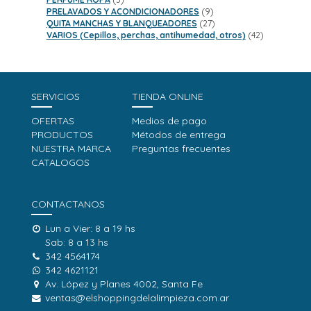
productos
9
PRELAVADOS Y ACONDICIONADORES
9
productos
27
QUITA MANCHAS Y BLANQUEADORES
27
productos
42
VARIOS (Cepillos, perchas, antihumedad, otros)
42
productos
SERVICIOS
TIENDA ONLINE
OFERTAS
Medios de pago
PRODUCTOS
Métodos de entrega
NUESTRA MARCA
Preguntas frecuentes
CATALOGOS
CONTACTANOS
Lun a Vier: 8 a 19 hs
Sab: 8 a 13 hs
342 4564174
342 4621121
Av. López y Planes 4002, Santa Fe
ventas@elshoppingdelalimpieza.com.ar