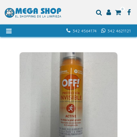
0
342 4564174
342 4621121