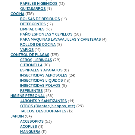
productos
13
PAPELES HIGIENICOS
13
9
productos
QUITASARROS
9
138
productos
COCINA
138
productos
14
BOLSAS DE RESIDUOS
14
12
productos
DETERGENTES
12
16
productos
LIMPIADORES
16
productos
58
PAÑO ESPONJAS Y CEPILLOS
58
productos
4
PARA MAQUINAS LAVAVAJILLAS Y CAFETERAS
4
8
productos
ROLLOS DE COCINA
8
14
productos
VARIOS
14
productos
125
CONTROL DE PLAGAS
125
productos
29
CEBOS, JERINGAS
29
10
productos
CITRONELLA
10
productos
8
ESPIRALES Y APARATOS
8
productos
24
INSECTICIDAS AEROSOLES
24
18
productos
INSECTICIDAS LIQUIDOS
18
8
productos
INSECTICIDAS POLVOS
8
32
productos
REPELENTES
32
productos
88
HIGIENE PERSONAL
88
productos
44
JABONES Y SANITIZANTES
44
productos
29
OTROS (Dientes, hisopos, etc)
29
13
productos
TALCOS, DESODORANTES
13
84
productos
JARDIN
84
productos
53
ACCESORIOS
53
11
productos
ACOPLES
11
productos
11
MANGUERA
11