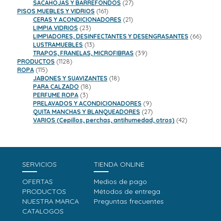
productos
27
SACAHOJAS Y BARREFONDOS
27
161
productos
PISOS MUEBLES Y VIDRIOS
161
productos
21
CERAS Y ACONDICIONADORES
21
23
productos
LIMPIA VIDRIOS
23
productos
66
LIMPIADORES, DESINFECTANTES Y DESENGRASANTES
66
13
product
LUSTRAMUEBLES
13
productos
39
TRAPOS, FRANELAS, MICROFIBRAS
39
1128
productos
PRODUCTOS
1128
115
productos
ROPA
115
productos
18
JABONES Y SUAVIZANTES
18
18
productos
PARA CALZADO
18
3
productos
PERFUME ROPA
3
productos
9
PRELAVADOS Y ACONDICIONADORES
9
productos
27
QUITA MANCHAS Y BLANQUEADORES
27
productos
42
VARIOS (Cepillos, perchas, antihumedad, otros)
42
productos
SERVICIOS
TIENDA ONLINE
OFERTAS
Medios de pago
PRODUCTOS
Métodos de entrega
NUESTRA MARCA
Preguntas frecuentes
CATALOGOS