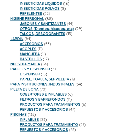
18
productos
INSECTICIDAS LIQUIDOS
18
8
productos
INSECTICIDAS POLVOS
8
32
productos
REPELENTES
32
productos
88
HIGIENE PERSONAL
88
productos
44
JABONES Y SANITIZANTES
44
productos
29
OTROS (Dientes, hisopos, etc)
29
13
productos
TALCOS, DESODORANTES
13
84
productos
JARDIN
84
productos
53
ACCESORIOS
53
11
productos
ACOPLES
11
productos
11
MANGUERA
11
productos
12
RASTRILLOS
12
84
productos
NUESTRA MARCA
84
productos
37
PAPELES Y DISPENSER
37
18
productos
DISPENSER
18
productos
18
PAPEL, TOALLA, SERVILLETA
18
productos
54
PARA INSTITUCIONES, INDUSTRIALES
54
70
productos
PILETA DE LONA
70
productos
6
COBERTORES E INFLABLES
6
11
productos
FILTROS Y BARREFONDOS
11
productos
6
PRODUCTOS PARA TRATAMIENTOS
6
47
productos
REPUESTOS Y ACCESORIOS
47
135
productos
PISCINAS
135
productos
23
INFLABLES
23
productos
27
PRODUCTOS PARA TRATAMIENTO
27
63
productos
REPUESTOS Y ACCESORIOS
63