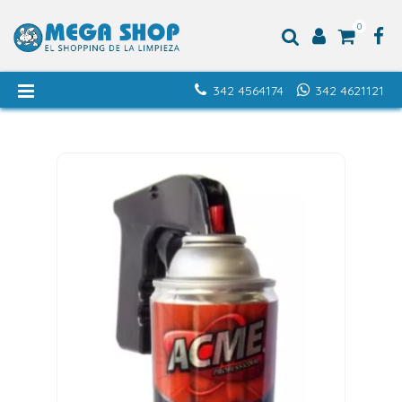
0
342 4564174
342 4621121