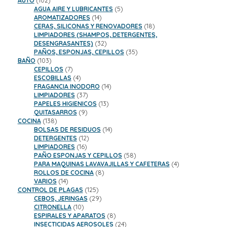
AUTO
102
productos
5
AGUA AIRE Y LUBRICANTES
5
14
productos
AROMATIZADORES
14
productos
18
CERAS, SILICONAS Y RENOVADORES
18
productos
LIMPIADORES (SHAMPOS, DETERGENTES,
32
DESENGRASANTES)
32
productos
35
PAÑOS, ESPONJAS, CEPILLOS
35
103
productos
BAÑO
103
productos
7
CEPILLOS
7
productos
4
ESCOBILLAS
4
productos
14
FRAGANCIA INODORO
14
37
productos
LIMPIADORES
37
productos
13
PAPELES HIGIENICOS
13
9
productos
QUITASARROS
9
138
productos
COCINA
138
productos
14
BOLSAS DE RESIDUOS
14
12
productos
DETERGENTES
12
16
productos
LIMPIADORES
16
productos
58
PAÑO ESPONJAS Y CEPILLOS
58
productos
4
PARA MAQUINAS LAVAVAJILLAS Y CAFETERAS
4
8
productos
ROLLOS DE COCINA
8
14
productos
VARIOS
14
productos
125
CONTROL DE PLAGAS
125
productos
29
CEBOS, JERINGAS
29
10
productos
CITRONELLA
10
productos
8
ESPIRALES Y APARATOS
8
productos
24
INSECTICIDAS AEROSOLES
24