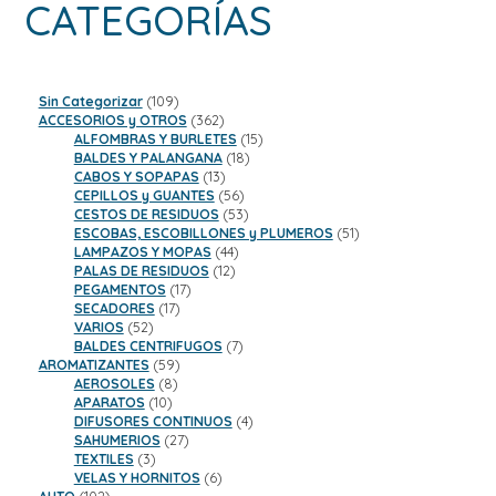
CATEGORÍAS
109
Sin Categorizar
109
productos
362
ACCESORIOS y OTROS
362
productos
15
ALFOMBRAS Y BURLETES
15
18
productos
BALDES Y PALANGANA
18
13
productos
CABOS Y SOPAPAS
13
productos
56
CEPILLOS y GUANTES
56
productos
53
CESTOS DE RESIDUOS
53
productos
51
ESCOBAS, ESCOBILLONES y PLUMEROS
51
44
productos
LAMPAZOS Y MOPAS
44
12
productos
PALAS DE RESIDUOS
12
17
productos
PEGAMENTOS
17
17
productos
SECADORES
17
52
productos
VARIOS
52
productos
7
BALDES CENTRIFUGOS
7
59
productos
AROMATIZANTES
59
8
productos
AEROSOLES
8
10
productos
APARATOS
10
productos
4
DIFUSORES CONTINUOS
4
27
productos
SAHUMERIOS
27
3
productos
TEXTILES
3
productos
6
VELAS Y HORNITOS
6
102
productos