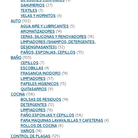
27
productos
SAHUMERIOS
27
3
productos
TEXTILES
3
productos
6
VELAS Y HORNITOS
6
102
productos
AUTO
102
productos
5
AGUA AIRE Y LUBRICANTES
5
14
productos
AROMATIZADORES
14
productos
18
CERAS, SILICONAS Y RENOVADORES
18
productos
LIMPIADORES (SHAMPOS, DETERGENTES,
32
DESENGRASANTES)
32
productos
35
PAÑOS, ESPONJAS, CEPILLOS
35
103
productos
BAÑO
103
productos
7
CEPILLOS
7
productos
4
ESCOBILLAS
4
productos
14
FRAGANCIA INODORO
14
37
productos
LIMPIADORES
37
productos
13
PAPELES HIGIENICOS
13
9
productos
QUITASARROS
9
138
productos
COCINA
138
productos
14
BOLSAS DE RESIDUOS
14
12
productos
DETERGENTES
12
16
productos
LIMPIADORES
16
productos
58
PAÑO ESPONJAS Y CEPILLOS
58
productos
4
PARA MAQUINAS LAVAVAJILLAS Y CAFETERAS
4
8
productos
ROLLOS DE COCINA
8
14
productos
VARIOS
14
productos
125
CONTROL DE PLAGAS
125