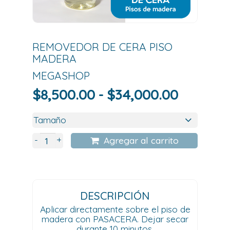
REMOVEDOR DE CERA PISO
MADERA
MEGASHOP
Rango
$
8,500.00
-
$
34,000.00
de
precios:
desde
+
-
Agregar al carrito
$8,500.
hasta
$34,000
DESCRIPCIÓN
Aplicar directamente sobre el piso de
madera con PASACERA. Dejar secar
durante 10 minutos.