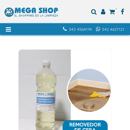
0
342 4564174
342 4621121