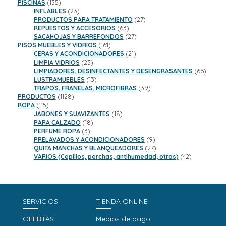
135
productos
PISCINAS
135
productos
23
INFLABLES
23
productos
27
PRODUCTOS PARA TRATAMIENTO
27
63
productos
REPUESTOS Y ACCESORIOS
63
productos
27
SACAHOJAS Y BARREFONDOS
27
161
productos
PISOS MUEBLES Y VIDRIOS
161
productos
21
CERAS Y ACONDICIONADORES
21
23
productos
LIMPIA VIDRIOS
23
productos
66
LIMPIADORES, DESINFECTANTES Y DESENGRASANTES
66
13
product
LUSTRAMUEBLES
13
productos
39
TRAPOS, FRANELAS, MICROFIBRAS
39
1128
productos
PRODUCTOS
1128
115
productos
ROPA
115
productos
18
JABONES Y SUAVIZANTES
18
18
productos
PARA CALZADO
18
3
productos
PERFUME ROPA
3
productos
9
PRELAVADOS Y ACONDICIONADORES
9
productos
27
QUITA MANCHAS Y BLANQUEADORES
27
productos
42
VARIOS (Cepillos, perchas, antihumedad, otros)
42
productos
SERVICIOS
TIENDA ONLINE
OFERTAS
Medios de pago