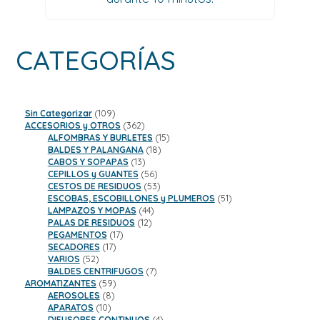
CATEGORÍAS
109
Sin Categorizar
109
productos
362
ACCESORIOS y OTROS
362
productos
15
ALFOMBRAS Y BURLETES
15
18
productos
BALDES Y PALANGANA
18
13
productos
CABOS Y SOPAPAS
13
productos
56
CEPILLOS y GUANTES
56
productos
53
CESTOS DE RESIDUOS
53
productos
51
ESCOBAS, ESCOBILLONES y PLUMEROS
51
44
productos
LAMPAZOS Y MOPAS
44
12
productos
PALAS DE RESIDUOS
12
17
productos
PEGAMENTOS
17
17
productos
SECADORES
17
52
productos
VARIOS
52
productos
7
BALDES CENTRIFUGOS
7
59
productos
AROMATIZANTES
59
8
productos
AEROSOLES
8
10
productos
APARATOS
10
productos
4
DIFUSORES CONTINUOS
4