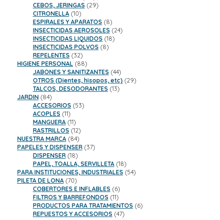
productos
29
CEBOS, JERINGAS
29
10
productos
CITRONELLA
10
productos
8
ESPIRALES Y APARATOS
8
productos
24
INSECTICIDAS AEROSOLES
24
18
productos
INSECTICIDAS LIQUIDOS
18
8
productos
INSECTICIDAS POLVOS
8
32
productos
REPELENTES
32
productos
88
HIGIENE PERSONAL
88
productos
44
JABONES Y SANITIZANTES
44
productos
29
OTROS (Dientes, hisopos, etc)
29
13
productos
TALCOS, DESODORANTES
13
84
productos
JARDIN
84
productos
53
ACCESORIOS
53
11
productos
ACOPLES
11
productos
11
MANGUERA
11
productos
12
RASTRILLOS
12
84
productos
NUESTRA MARCA
84
productos
37
PAPELES Y DISPENSER
37
18
productos
DISPENSER
18
productos
18
PAPEL, TOALLA, SERVILLETA
18
productos
54
PARA INSTITUCIONES, INDUSTRIALES
54
70
productos
PILETA DE LONA
70
productos
6
COBERTORES E INFLABLES
6
11
productos
FILTROS Y BARREFONDOS
11
productos
6
PRODUCTOS PARA TRATAMIENTOS
6
47
productos
REPUESTOS Y ACCESORIOS
47