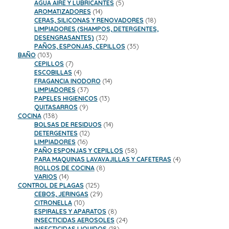
productos
5
AGUA AIRE Y LUBRICANTES
5
14
productos
AROMATIZADORES
14
productos
18
CERAS, SILICONAS Y RENOVADORES
18
productos
LIMPIADORES (SHAMPOS, DETERGENTES,
32
DESENGRASANTES)
32
productos
35
PAÑOS, ESPONJAS, CEPILLOS
35
103
productos
BAÑO
103
productos
7
CEPILLOS
7
productos
4
ESCOBILLAS
4
productos
14
FRAGANCIA INODORO
14
37
productos
LIMPIADORES
37
productos
13
PAPELES HIGIENICOS
13
9
productos
QUITASARROS
9
138
productos
COCINA
138
productos
14
BOLSAS DE RESIDUOS
14
12
productos
DETERGENTES
12
16
productos
LIMPIADORES
16
productos
58
PAÑO ESPONJAS Y CEPILLOS
58
productos
4
PARA MAQUINAS LAVAVAJILLAS Y CAFETERAS
4
8
productos
ROLLOS DE COCINA
8
14
productos
VARIOS
14
productos
125
CONTROL DE PLAGAS
125
productos
29
CEBOS, JERINGAS
29
10
productos
CITRONELLA
10
productos
8
ESPIRALES Y APARATOS
8
productos
24
INSECTICIDAS AEROSOLES
24
18
productos
INSECTICIDAS LIQUIDOS
18