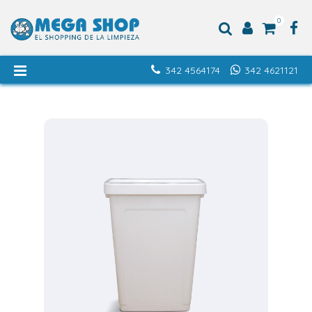
0
342 4564174
342 4621121