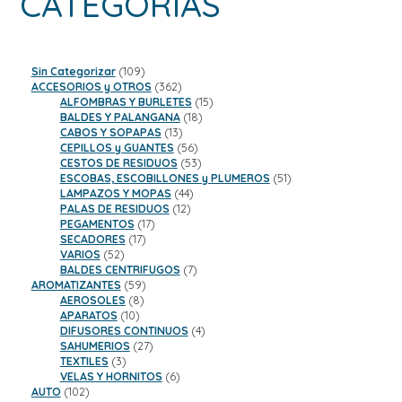
CATEGORÍAS
109
Sin Categorizar
109
productos
362
ACCESORIOS y OTROS
362
productos
15
ALFOMBRAS Y BURLETES
15
18
productos
BALDES Y PALANGANA
18
13
productos
CABOS Y SOPAPAS
13
productos
56
CEPILLOS y GUANTES
56
productos
53
CESTOS DE RESIDUOS
53
productos
51
ESCOBAS, ESCOBILLONES y PLUMEROS
51
44
productos
LAMPAZOS Y MOPAS
44
12
productos
PALAS DE RESIDUOS
12
17
productos
PEGAMENTOS
17
17
productos
SECADORES
17
52
productos
VARIOS
52
productos
7
BALDES CENTRIFUGOS
7
59
productos
AROMATIZANTES
59
8
productos
AEROSOLES
8
10
productos
APARATOS
10
productos
4
DIFUSORES CONTINUOS
4
27
productos
SAHUMERIOS
27
3
productos
TEXTILES
3
productos
6
VELAS Y HORNITOS
6
102
productos
AUTO
102