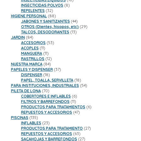
8
productos
INSECTICIDAS POLVOS
8
32
productos
REPELENTES
32
productos
88
HIGIENE PERSONAL
88
productos
44
JABONES Y SANITIZANTES
44
productos
29
OTROS (Dientes, hisopos, etc)
29
13
productos
TALCOS, DESODORANTES
13
84
productos
JARDIN
84
productos
53
ACCESORIOS
53
11
productos
ACOPLES
11
productos
11
MANGUERA
11
productos
12
RASTRILLOS
12
84
productos
NUESTRA MARCA
84
productos
37
PAPELES Y DISPENSER
37
18
productos
DISPENSER
18
productos
18
PAPEL, TOALLA, SERVILLETA
18
productos
54
PARA INSTITUCIONES, INDUSTRIALES
54
70
productos
PILETA DE LONA
70
productos
6
COBERTORES E INFLABLES
6
11
productos
FILTROS Y BARREFONDOS
11
productos
6
PRODUCTOS PARA TRATAMIENTOS
6
47
productos
REPUESTOS Y ACCESORIOS
47
135
productos
PISCINAS
135
productos
23
INFLABLES
23
productos
27
PRODUCTOS PARA TRATAMIENTO
27
63
productos
REPUESTOS Y ACCESORIOS
63
productos
27
SACAHOJAS Y BARREFONDOS
27