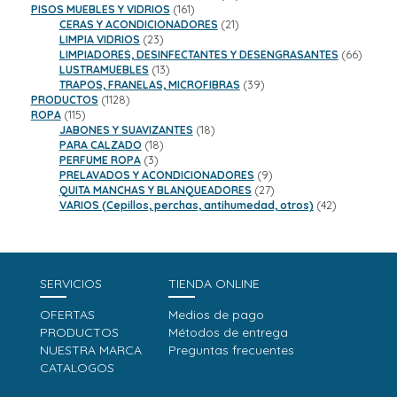
161
productos
PISOS MUEBLES Y VIDRIOS
161
productos
21
CERAS Y ACONDICIONADORES
21
23
productos
LIMPIA VIDRIOS
23
productos
66
LIMPIADORES, DESINFECTANTES Y DESENGRASANTES
66
13
product
LUSTRAMUEBLES
13
productos
39
TRAPOS, FRANELAS, MICROFIBRAS
39
1128
productos
PRODUCTOS
1128
115
productos
ROPA
115
productos
18
JABONES Y SUAVIZANTES
18
18
productos
PARA CALZADO
18
3
productos
PERFUME ROPA
3
productos
9
PRELAVADOS Y ACONDICIONADORES
9
productos
27
QUITA MANCHAS Y BLANQUEADORES
27
productos
42
VARIOS (Cepillos, perchas, antihumedad, otros)
42
productos
SERVICIOS
TIENDA ONLINE
OFERTAS
Medios de pago
PRODUCTOS
Métodos de entrega
NUESTRA MARCA
Preguntas frecuentes
CATALOGOS