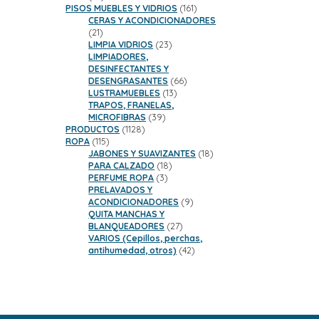
productos
161
PISOS MUEBLES Y VIDRIOS
161
productos
CERAS Y ACONDICIONADORES
21
21
productos
23
LIMPIA VIDRIOS
23
productos
LIMPIADORES,
DESINFECTANTES Y
66
DESENGRASANTES
66
13
productos
LUSTRAMUEBLES
13
productos
TRAPOS, FRANELAS,
39
MICROFIBRAS
39
1128
productos
PRODUCTOS
1128
115
productos
ROPA
115
productos
18
JABONES Y SUAVIZANTES
18
18
productos
PARA CALZADO
18
3
productos
PERFUME ROPA
3
productos
PRELAVADOS Y
9
ACONDICIONADORES
9
productos
QUITA MANCHAS Y
27
BLANQUEADORES
27
productos
VARIOS (Cepillos, perchas,
42
antihumedad, otros)
42
productos