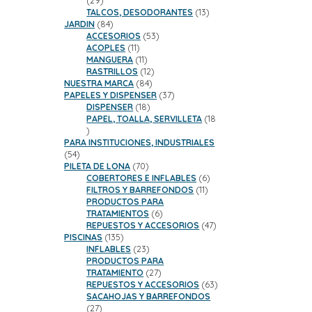
29
productos
13
TALCOS, DESODORANTES
13
84
productos
JARDIN
84
productos
53
ACCESORIOS
53
11
productos
ACOPLES
11
productos
11
MANGUERA
11
productos
12
RASTRILLOS
12
84
productos
NUESTRA MARCA
84
productos
37
PAPELES Y DISPENSER
37
18
productos
DISPENSER
18
productos
PAPEL, TOALLA, SERVILLETA
18
18
productos
PARA INSTITUCIONES, INDUSTRIALES
54
54
productos
70
PILETA DE LONA
70
productos
6
COBERTORES E INFLABLES
6
11
productos
FILTROS Y BARREFONDOS
11
productos
PRODUCTOS PARA
6
TRATAMIENTOS
6
productos
47
REPUESTOS Y ACCESORIOS
47
135
productos
PISCINAS
135
productos
23
INFLABLES
23
productos
PRODUCTOS PARA
27
TRATAMIENTO
27
productos
63
REPUESTOS Y ACCESORIOS
63
productos
SACAHOJAS Y BARREFONDOS
27
27