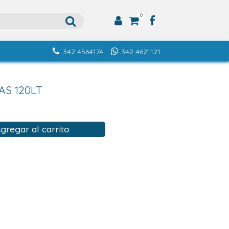
0
342 4564174
342 4621121
S 120LT
gregar al carrito