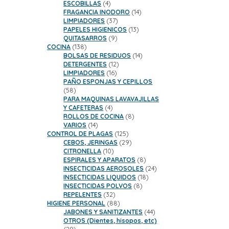
productos
4
ESCOBILLAS
4
productos
14
FRAGANCIA INODORO
14
37
productos
LIMPIADORES
37
productos
13
PAPELES HIGIENICOS
13
9
productos
QUITASARROS
9
138
productos
COCINA
138
productos
14
BOLSAS DE RESIDUOS
14
12
productos
DETERGENTES
12
16
productos
LIMPIADORES
16
productos
PAÑO ESPONJAS Y CEPILLOS
58
58
productos
PARA MAQUINAS LAVAVAJILLAS
4
Y CAFETERAS
4
productos
8
ROLLOS DE COCINA
8
14
productos
VARIOS
14
productos
125
CONTROL DE PLAGAS
125
productos
29
CEBOS, JERINGAS
29
10
productos
CITRONELLA
10
productos
8
ESPIRALES Y APARATOS
8
productos
24
INSECTICIDAS AEROSOLES
24
18
productos
INSECTICIDAS LIQUIDOS
18
8
productos
INSECTICIDAS POLVOS
8
32
productos
REPELENTES
32
productos
88
HIGIENE PERSONAL
88
productos
44
JABONES Y SANITIZANTES
44
productos
OTROS (Dientes, hisopos, etc)
29