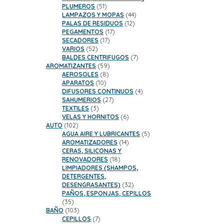
51
PLUMEROS
51
productos
44
LAMPAZOS Y MOPAS
44
12
productos
PALAS DE RESIDUOS
12
17
productos
PEGAMENTOS
17
17
productos
SECADORES
17
52
productos
VARIOS
52
productos
7
BALDES CENTRIFUGOS
7
59
productos
AROMATIZANTES
59
8
productos
AEROSOLES
8
10
productos
APARATOS
10
productos
4
DIFUSORES CONTINUOS
4
27
productos
SAHUMERIOS
27
3
productos
TEXTILES
3
productos
6
VELAS Y HORNITOS
6
102
productos
AUTO
102
productos
5
AGUA AIRE Y LUBRICANTES
5
14
productos
AROMATIZADORES
14
productos
CERAS, SILICONAS Y
18
RENOVADORES
18
productos
LIMPIADORES (SHAMPOS,
DETERGENTES,
32
DESENGRASANTES)
32
productos
PAÑOS, ESPONJAS, CEPILLOS
35
35
productos
103
BAÑO
103
productos
7
CEPILLOS
7