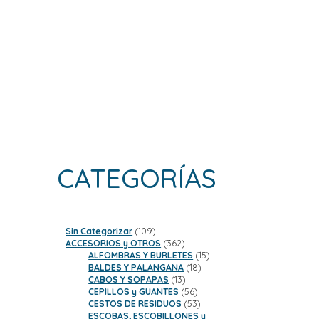
CATEGORÍAS
109
Sin Categorizar
109
productos
362
ACCESORIOS y OTROS
362
productos
15
ALFOMBRAS Y BURLETES
15
18
productos
BALDES Y PALANGANA
18
13
productos
CABOS Y SOPAPAS
13
productos
56
CEPILLOS y GUANTES
56
productos
53
CESTOS DE RESIDUOS
53
productos
ESCOBAS, ESCOBILLONES y