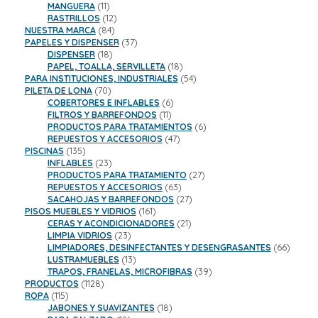
productos
11
MANGUERA
11
productos
12
RASTRILLOS
12
84
productos
NUESTRA MARCA
84
productos
37
PAPELES Y DISPENSER
37
18
productos
DISPENSER
18
productos
18
PAPEL, TOALLA, SERVILLETA
18
productos
54
PARA INSTITUCIONES, INDUSTRIALES
54
70
productos
PILETA DE LONA
70
productos
6
COBERTORES E INFLABLES
6
11
productos
FILTROS Y BARREFONDOS
11
productos
6
PRODUCTOS PARA TRATAMIENTOS
6
47
productos
REPUESTOS Y ACCESORIOS
47
135
productos
PISCINAS
135
productos
23
INFLABLES
23
productos
27
PRODUCTOS PARA TRATAMIENTO
27
63
productos
REPUESTOS Y ACCESORIOS
63
productos
27
SACAHOJAS Y BARREFONDOS
27
161
productos
PISOS MUEBLES Y VIDRIOS
161
productos
21
CERAS Y ACONDICIONADORES
21
23
productos
LIMPIA VIDRIOS
23
productos
66
LIMPIADORES, DESINFECTANTES Y DESENGRASANTES
66
13
product
LUSTRAMUEBLES
13
productos
39
TRAPOS, FRANELAS, MICROFIBRAS
39
1128
productos
PRODUCTOS
1128
115
productos
ROPA
115
productos
18
JABONES Y SUAVIZANTES
18