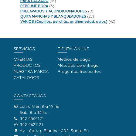
18
productos
PARA CALZADO
18
3
productos
PERFUME ROPA
3
productos
9
PRELAVADOS Y ACONDICIONADORES
9
productos
27
QUITA MANCHAS Y BLANQUEADORES
27
productos
42
VARIOS (Cepillos, perchas, antihumedad, otros)
42
productos
SERVICIOS
TIENDA ONLINE
OFERTAS
Medios de pago
PRODUCTOS
Métodos de entrega
NUESTRA MARCA
Preguntas frecuentes
CATALOGOS
CONTACTANOS
Lun a Vier: 8 a 19 hs
Sab: 8 a 13 hs
342 4564174
342 4621121
Av. López y Planes 4002, Santa Fe