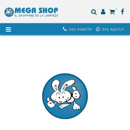
0
342 4564174
342 4621121