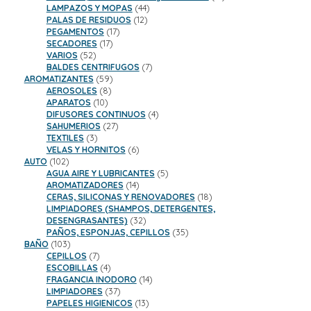
44
productos
LAMPAZOS Y MOPAS
44
12
productos
PALAS DE RESIDUOS
12
17
productos
PEGAMENTOS
17
17
productos
SECADORES
17
52
productos
VARIOS
52
productos
7
BALDES CENTRIFUGOS
7
59
productos
AROMATIZANTES
59
8
productos
AEROSOLES
8
10
productos
APARATOS
10
productos
4
DIFUSORES CONTINUOS
4
27
productos
SAHUMERIOS
27
3
productos
TEXTILES
3
productos
6
VELAS Y HORNITOS
6
102
productos
AUTO
102
productos
5
AGUA AIRE Y LUBRICANTES
5
14
productos
AROMATIZADORES
14
productos
18
CERAS, SILICONAS Y RENOVADORES
18
productos
LIMPIADORES (SHAMPOS, DETERGENTES,
32
DESENGRASANTES)
32
productos
35
PAÑOS, ESPONJAS, CEPILLOS
35
103
productos
BAÑO
103
productos
7
CEPILLOS
7
productos
4
ESCOBILLAS
4
productos
14
FRAGANCIA INODORO
14
37
productos
LIMPIADORES
37
productos
13
PAPELES HIGIENICOS
13