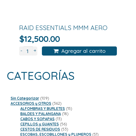
RAID ESSENTIALS MMM AERO
$
12,500.00
+
-
Agregar al carrito
CATEGORÍAS
109
Sin Categorizar
109
productos
362
ACCESORIOS y OTROS
362
productos
15
ALFOMBRAS Y BURLETES
15
18
productos
BALDES Y PALANGANA
18
13
productos
CABOS Y SOPAPAS
13
productos
56
CEPILLOS y GUANTES
56
productos
53
CESTOS DE RESIDUOS
53
productos
51
ESCOBAS, ESCOBILLONES y PLUMEROS
51