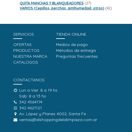
productos
27
QUITA MANCHAS Y BLANQUEADORES
27
productos
42
VARIOS (Cepillos, perchas, antihumedad, otros)
42
productos
SERVICIOS
TIENDA ONLINE
OFERTAS
Medios de pago
PRODUCTOS
Métodos de entrega
NUESTRA MARCA
Preguntas frecuentes
CATALOGOS
CONTACTANOS
Lun a Vier: 8 a 19 hs
Sab: 8 a 13 hs
342 4564174
342 4621121
Av. López y Planes 4002, Santa Fe
ventas@elshoppingdelalimpieza.com.ar