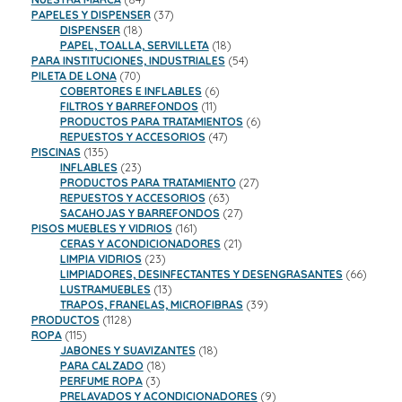
productos
37
PAPELES Y DISPENSER
37
18
productos
DISPENSER
18
productos
18
PAPEL, TOALLA, SERVILLETA
18
productos
54
PARA INSTITUCIONES, INDUSTRIALES
54
70
productos
PILETA DE LONA
70
productos
6
COBERTORES E INFLABLES
6
11
productos
FILTROS Y BARREFONDOS
11
productos
6
PRODUCTOS PARA TRATAMIENTOS
6
47
productos
REPUESTOS Y ACCESORIOS
47
135
productos
PISCINAS
135
productos
23
INFLABLES
23
productos
27
PRODUCTOS PARA TRATAMIENTO
27
63
productos
REPUESTOS Y ACCESORIOS
63
productos
27
SACAHOJAS Y BARREFONDOS
27
161
productos
PISOS MUEBLES Y VIDRIOS
161
productos
21
CERAS Y ACONDICIONADORES
21
23
productos
LIMPIA VIDRIOS
23
productos
66
LIMPIADORES, DESINFECTANTES Y DESENGRASANTES
66
13
product
LUSTRAMUEBLES
13
productos
39
TRAPOS, FRANELAS, MICROFIBRAS
39
1128
productos
PRODUCTOS
1128
115
productos
ROPA
115
productos
18
JABONES Y SUAVIZANTES
18
18
productos
PARA CALZADO
18
3
productos
PERFUME ROPA
3
productos
9
PRELAVADOS Y ACONDICIONADORES
9