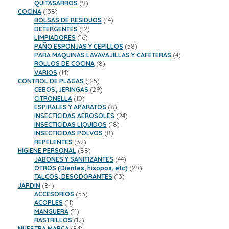
9
productos
QUITASARROS
9
138
productos
COCINA
138
productos
14
BOLSAS DE RESIDUOS
14
12
productos
DETERGENTES
12
16
productos
LIMPIADORES
16
productos
58
PAÑO ESPONJAS Y CEPILLOS
58
productos
4
PARA MAQUINAS LAVAVAJILLAS Y CAFETERAS
4
8
productos
ROLLOS DE COCINA
8
14
productos
VARIOS
14
productos
125
CONTROL DE PLAGAS
125
productos
29
CEBOS, JERINGAS
29
10
productos
CITRONELLA
10
productos
8
ESPIRALES Y APARATOS
8
productos
24
INSECTICIDAS AEROSOLES
24
18
productos
INSECTICIDAS LIQUIDOS
18
8
productos
INSECTICIDAS POLVOS
8
32
productos
REPELENTES
32
productos
88
HIGIENE PERSONAL
88
productos
44
JABONES Y SANITIZANTES
44
productos
29
OTROS (Dientes, hisopos, etc)
29
13
productos
TALCOS, DESODORANTES
13
84
productos
JARDIN
84
productos
53
ACCESORIOS
53
11
productos
ACOPLES
11
productos
11
MANGUERA
11
productos
12
RASTRILLOS
12
84
productos
NUESTRA MARCA
84