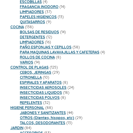
productos
4
ESCOBILLAS
4
productos
14
FRAGANCIA INODORO
14
37
productos
LIMPIADORES
37
productos
13
PAPELES HIGIENICOS
13
9
productos
QUITASARROS
9
138
productos
COCINA
138
productos
14
BOLSAS DE RESIDUOS
14
12
productos
DETERGENTES
12
16
productos
LIMPIADORES
16
productos
58
PAÑO ESPONJAS Y CEPILLOS
58
productos
4
PARA MAQUINAS LAVAVAJILLAS Y CAFETERAS
4
8
productos
ROLLOS DE COCINA
8
14
productos
VARIOS
14
productos
125
CONTROL DE PLAGAS
125
productos
29
CEBOS, JERINGAS
29
10
productos
CITRONELLA
10
productos
8
ESPIRALES Y APARATOS
8
productos
24
INSECTICIDAS AEROSOLES
24
18
productos
INSECTICIDAS LIQUIDOS
18
8
productos
INSECTICIDAS POLVOS
8
32
productos
REPELENTES
32
productos
88
HIGIENE PERSONAL
88
productos
44
JABONES Y SANITIZANTES
44
productos
29
OTROS (Dientes, hisopos, etc)
29
13
productos
TALCOS, DESODORANTES
13
84
productos
JARDIN
84
productos
53
ACCESORIOS
53