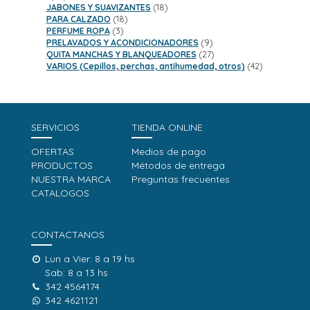
productos
18
JABONES Y SUAVIZANTES
18
18
productos
PARA CALZADO
18
3
productos
PERFUME ROPA
3
productos
9
PRELAVADOS Y ACONDICIONADORES
9
productos
27
QUITA MANCHAS Y BLANQUEADORES
27
productos
42
VARIOS (Cepillos, perchas, antihumedad, otros)
42
productos
SERVICIOS
TIENDA ONLINE
OFERTAS
Medios de pago
PRODUCTOS
Métodos de entrega
NUESTRA MARCA
Preguntas frecuentes
CATALOGOS
CONTACTANOS
Lun a Vier: 8 a 19 hs
Sab: 8 a 13 hs
342 4564174
342 4621121