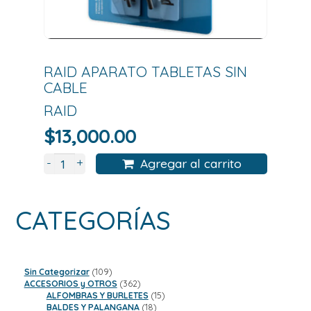
RAID APARATO TABLETAS SIN
CABLE
RAID
$
13,000.00
+
-
Agregar al carrito
CATEGORÍAS
109
Sin Categorizar
109
productos
362
ACCESORIOS y OTROS
362
productos
15
ALFOMBRAS Y BURLETES
15
18
productos
BALDES Y PALANGANA
18