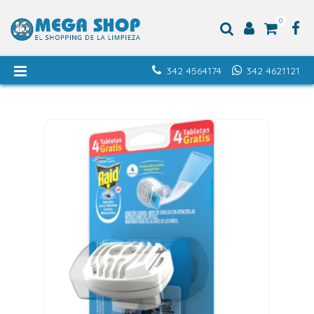
0
342 4564174
342 4621121