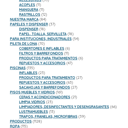
11
productos
ACOPLES
11
productos
11
MANGUERA
11
productos
12
RASTRILLOS
12
84
productos
NUESTRA MARCA
84
productos
37
PAPELES Y DISPENSER
37
18
productos
DISPENSER
18
productos
18
PAPEL, TOALLA, SERVILLETA
18
productos
54
PARA INSTITUCIONES, INDUSTRIALES
54
70
productos
PILETA DE LONA
70
productos
6
COBERTORES E INFLABLES
6
11
productos
FILTROS Y BARREFONDOS
11
productos
6
PRODUCTOS PARA TRATAMIENTOS
6
47
productos
REPUESTOS Y ACCESORIOS
47
135
productos
PISCINAS
135
productos
23
INFLABLES
23
productos
27
PRODUCTOS PARA TRATAMIENTO
27
63
productos
REPUESTOS Y ACCESORIOS
63
productos
27
SACAHOJAS Y BARREFONDOS
27
161
productos
PISOS MUEBLES Y VIDRIOS
161
productos
21
CERAS Y ACONDICIONADORES
21
23
productos
LIMPIA VIDRIOS
23
productos
66
LIMPIADORES, DESINFECTANTES Y DESENGRASANTES
66
13
product
LUSTRAMUEBLES
13
productos
39
TRAPOS, FRANELAS, MICROFIBRAS
39
1128
productos
PRODUCTOS
1128
115
productos
ROPA
115