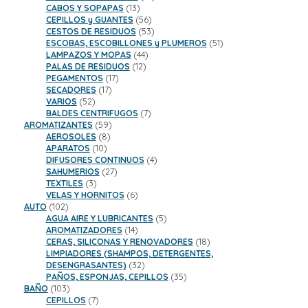
13
productos
CABOS Y SOPAPAS
13
productos
56
CEPILLOS y GUANTES
56
productos
53
CESTOS DE RESIDUOS
53
productos
51
ESCOBAS, ESCOBILLONES y PLUMEROS
51
44
productos
LAMPAZOS Y MOPAS
44
12
productos
PALAS DE RESIDUOS
12
17
productos
PEGAMENTOS
17
17
productos
SECADORES
17
52
productos
VARIOS
52
productos
7
BALDES CENTRIFUGOS
7
59
productos
AROMATIZANTES
59
8
productos
AEROSOLES
8
10
productos
APARATOS
10
productos
4
DIFUSORES CONTINUOS
4
27
productos
SAHUMERIOS
27
3
productos
TEXTILES
3
productos
6
VELAS Y HORNITOS
6
102
productos
AUTO
102
productos
5
AGUA AIRE Y LUBRICANTES
5
14
productos
AROMATIZADORES
14
productos
18
CERAS, SILICONAS Y RENOVADORES
18
productos
LIMPIADORES (SHAMPOS, DETERGENTES,
32
DESENGRASANTES)
32
productos
35
PAÑOS, ESPONJAS, CEPILLOS
35
103
productos
BAÑO
103
productos
7
CEPILLOS
7