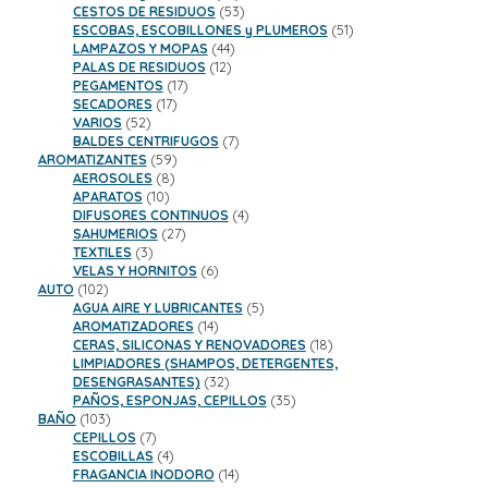
productos
53
CESTOS DE RESIDUOS
53
productos
51
ESCOBAS, ESCOBILLONES y PLUMEROS
51
44
productos
LAMPAZOS Y MOPAS
44
12
productos
PALAS DE RESIDUOS
12
17
productos
PEGAMENTOS
17
17
productos
SECADORES
17
52
productos
VARIOS
52
productos
7
BALDES CENTRIFUGOS
7
59
productos
AROMATIZANTES
59
8
productos
AEROSOLES
8
10
productos
APARATOS
10
productos
4
DIFUSORES CONTINUOS
4
27
productos
SAHUMERIOS
27
3
productos
TEXTILES
3
productos
6
VELAS Y HORNITOS
6
102
productos
AUTO
102
productos
5
AGUA AIRE Y LUBRICANTES
5
14
productos
AROMATIZADORES
14
productos
18
CERAS, SILICONAS Y RENOVADORES
18
productos
LIMPIADORES (SHAMPOS, DETERGENTES,
32
DESENGRASANTES)
32
productos
35
PAÑOS, ESPONJAS, CEPILLOS
35
103
productos
BAÑO
103
productos
7
CEPILLOS
7
productos
4
ESCOBILLAS
4
productos
14
FRAGANCIA INODORO
14