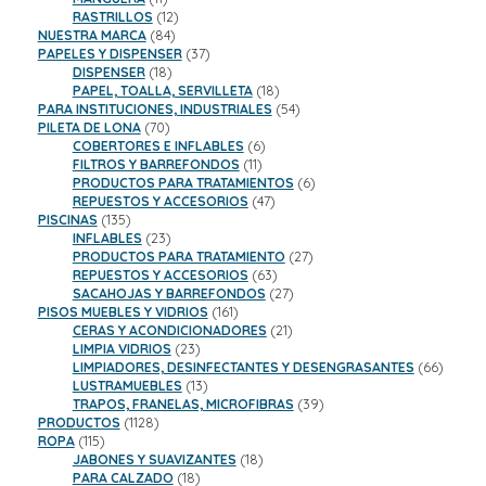
productos
12
RASTRILLOS
12
84
productos
NUESTRA MARCA
84
productos
37
PAPELES Y DISPENSER
37
18
productos
DISPENSER
18
productos
18
PAPEL, TOALLA, SERVILLETA
18
productos
54
PARA INSTITUCIONES, INDUSTRIALES
54
70
productos
PILETA DE LONA
70
productos
6
COBERTORES E INFLABLES
6
11
productos
FILTROS Y BARREFONDOS
11
productos
6
PRODUCTOS PARA TRATAMIENTOS
6
47
productos
REPUESTOS Y ACCESORIOS
47
135
productos
PISCINAS
135
productos
23
INFLABLES
23
productos
27
PRODUCTOS PARA TRATAMIENTO
27
63
productos
REPUESTOS Y ACCESORIOS
63
productos
27
SACAHOJAS Y BARREFONDOS
27
161
productos
PISOS MUEBLES Y VIDRIOS
161
productos
21
CERAS Y ACONDICIONADORES
21
23
productos
LIMPIA VIDRIOS
23
productos
66
LIMPIADORES, DESINFECTANTES Y DESENGRASANTES
66
13
product
LUSTRAMUEBLES
13
productos
39
TRAPOS, FRANELAS, MICROFIBRAS
39
1128
productos
PRODUCTOS
1128
115
productos
ROPA
115
productos
18
JABONES Y SUAVIZANTES
18
18
productos
PARA CALZADO
18