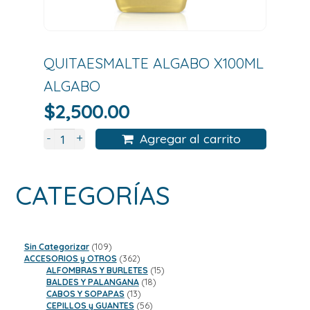
QUITAESMALTE ALGABO X100ML
ALGABO
$
2,500.00
+
-
Agregar al carrito
CATEGORÍAS
109
Sin Categorizar
109
productos
362
ACCESORIOS y OTROS
362
productos
15
ALFOMBRAS Y BURLETES
15
18
productos
BALDES Y PALANGANA
18
13
productos
CABOS Y SOPAPAS
13
productos
56
CEPILLOS y GUANTES
56