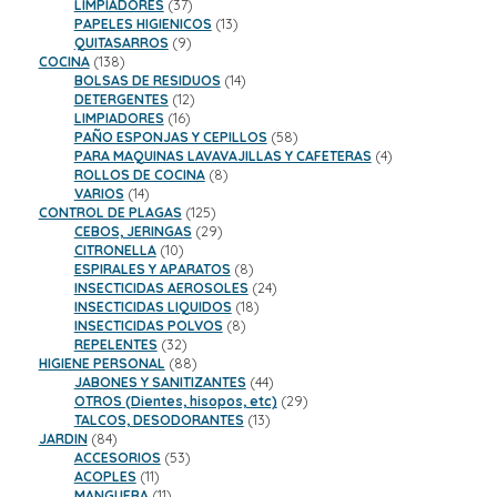
37
productos
LIMPIADORES
37
productos
13
PAPELES HIGIENICOS
13
9
productos
QUITASARROS
9
138
productos
COCINA
138
productos
14
BOLSAS DE RESIDUOS
14
12
productos
DETERGENTES
12
16
productos
LIMPIADORES
16
productos
58
PAÑO ESPONJAS Y CEPILLOS
58
productos
4
PARA MAQUINAS LAVAVAJILLAS Y CAFETERAS
4
8
productos
ROLLOS DE COCINA
8
14
productos
VARIOS
14
productos
125
CONTROL DE PLAGAS
125
productos
29
CEBOS, JERINGAS
29
10
productos
CITRONELLA
10
productos
8
ESPIRALES Y APARATOS
8
productos
24
INSECTICIDAS AEROSOLES
24
18
productos
INSECTICIDAS LIQUIDOS
18
8
productos
INSECTICIDAS POLVOS
8
32
productos
REPELENTES
32
productos
88
HIGIENE PERSONAL
88
productos
44
JABONES Y SANITIZANTES
44
productos
29
OTROS (Dientes, hisopos, etc)
29
13
productos
TALCOS, DESODORANTES
13
84
productos
JARDIN
84
productos
53
ACCESORIOS
53
11
productos
ACOPLES
11
productos
11
MANGUERA
11