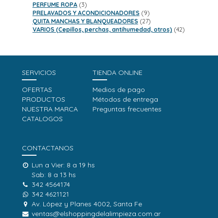
3
productos
PERFUME ROPA
3
productos
9
PRELAVADOS Y ACONDICIONADORES
9
productos
27
QUITA MANCHAS Y BLANQUEADORES
27
productos
42
VARIOS (Cepillos, perchas, antihumedad, otros)
42
productos
SERVICIOS
TIENDA ONLINE
OFERTAS
Medios de pago
PRODUCTOS
Métodos de entrega
NUESTRA MARCA
Preguntas frecuentes
CATALOGOS
CONTACTANOS
Lun a Vier: 8 a 19 hs
Sab: 8 a 13 hs
342 4564174
342 4621121
Av. López y Planes 4002, Santa Fe
ventas@elshoppingdelalimpieza.com.ar