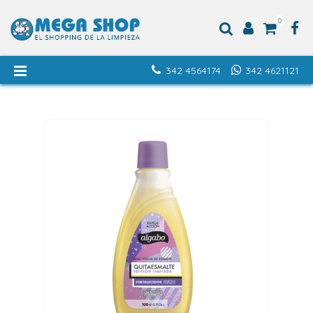
0
342 4564174
342 4621121