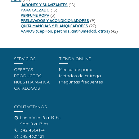
productos
18
JABONES Y SUAVIZANTES
18
18
productos
PARA CALZADO
18
3
productos
PERFUME ROPA
3
productos
9
PRELAVADOS Y ACONDICIONADORES
9
productos
27
QUITA MANCHAS Y BLANQUEADORES
27
productos
42
VARIOS (Cepillos, perchas, antihumedad, otros)
42
productos
SERVICIOS
TIENDA ONLINE
OFERTAS
Medios de pago
PRODUCTOS
Métodos de entrega
NUESTRA MARCA
Preguntas frecuentes
CATALOGOS
CONTACTANOS
Lun a Vier: 8 a 19 hs
Sab: 8 a 13 hs
342 4564174
342 4621121