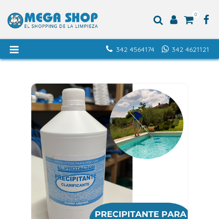
0
342 4564174
342 4621121