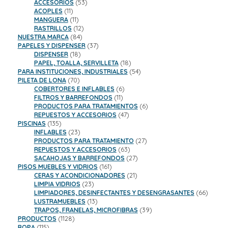
productos
53
ACCESORIOS
53
11
productos
ACOPLES
11
productos
11
MANGUERA
11
productos
12
RASTRILLOS
12
84
productos
NUESTRA MARCA
84
productos
37
PAPELES Y DISPENSER
37
18
productos
DISPENSER
18
productos
18
PAPEL, TOALLA, SERVILLETA
18
productos
54
PARA INSTITUCIONES, INDUSTRIALES
54
70
productos
PILETA DE LONA
70
productos
6
COBERTORES E INFLABLES
6
11
productos
FILTROS Y BARREFONDOS
11
productos
6
PRODUCTOS PARA TRATAMIENTOS
6
47
productos
REPUESTOS Y ACCESORIOS
47
135
productos
PISCINAS
135
productos
23
INFLABLES
23
productos
27
PRODUCTOS PARA TRATAMIENTO
27
63
productos
REPUESTOS Y ACCESORIOS
63
productos
27
SACAHOJAS Y BARREFONDOS
27
161
productos
PISOS MUEBLES Y VIDRIOS
161
productos
21
CERAS Y ACONDICIONADORES
21
23
productos
LIMPIA VIDRIOS
23
productos
66
LIMPIADORES, DESINFECTANTES Y DESENGRASANTES
66
13
product
LUSTRAMUEBLES
13
productos
39
TRAPOS, FRANELAS, MICROFIBRAS
39
1128
productos
PRODUCTOS
1128
115
productos
ROPA
115