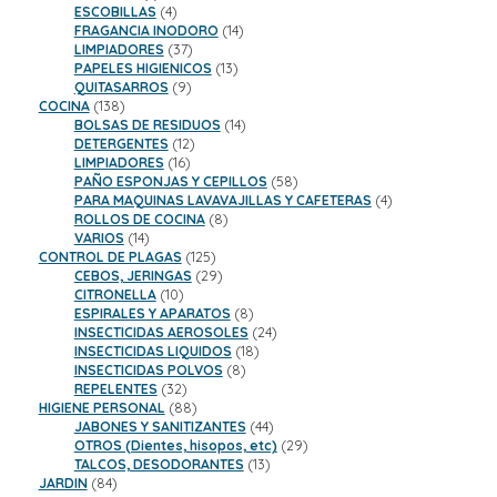
productos
4
ESCOBILLAS
4
productos
14
FRAGANCIA INODORO
14
37
productos
LIMPIADORES
37
productos
13
PAPELES HIGIENICOS
13
9
productos
QUITASARROS
9
138
productos
COCINA
138
productos
14
BOLSAS DE RESIDUOS
14
12
productos
DETERGENTES
12
16
productos
LIMPIADORES
16
productos
58
PAÑO ESPONJAS Y CEPILLOS
58
productos
4
PARA MAQUINAS LAVAVAJILLAS Y CAFETERAS
4
8
productos
ROLLOS DE COCINA
8
14
productos
VARIOS
14
productos
125
CONTROL DE PLAGAS
125
productos
29
CEBOS, JERINGAS
29
10
productos
CITRONELLA
10
productos
8
ESPIRALES Y APARATOS
8
productos
24
INSECTICIDAS AEROSOLES
24
18
productos
INSECTICIDAS LIQUIDOS
18
8
productos
INSECTICIDAS POLVOS
8
32
productos
REPELENTES
32
productos
88
HIGIENE PERSONAL
88
productos
44
JABONES Y SANITIZANTES
44
productos
29
OTROS (Dientes, hisopos, etc)
29
13
productos
TALCOS, DESODORANTES
13
84
productos
JARDIN
84