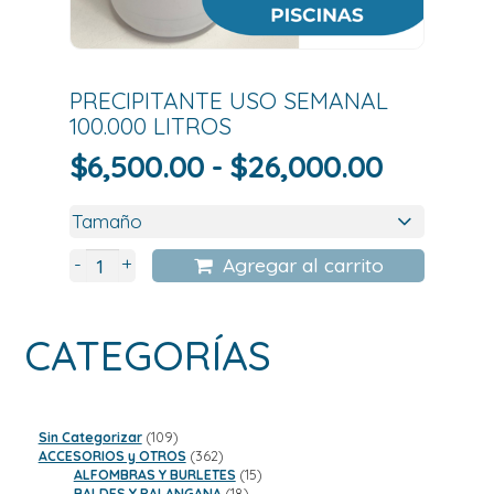
PRECIPITANTE USO SEMANAL
100.000 LITROS
Rango
$
6,500.00
-
$
26,000.00
de
precios:
desde
+
-
Agregar al carrito
$6,500.
hasta
CATEGORÍAS
$26,000
109
Sin Categorizar
109
productos
362
ACCESORIOS y OTROS
362
productos
15
ALFOMBRAS Y BURLETES
15
18
productos
BALDES Y PALANGANA
18