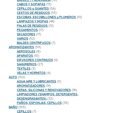
13
productos
CABOS Y SOPAPAS
13
productos
56
CEPILLOS y GUANTES
56
productos
53
CESTOS DE RESIDUOS
53
productos
51
ESCOBAS, ESCOBILLONES y PLUMEROS
51
44
productos
LAMPAZOS Y MOPAS
44
12
productos
PALAS DE RESIDUOS
12
17
productos
PEGAMENTOS
17
17
productos
SECADORES
17
52
productos
VARIOS
52
productos
7
BALDES CENTRIFUGOS
7
59
productos
AROMATIZANTES
59
8
productos
AEROSOLES
8
10
productos
APARATOS
10
productos
4
DIFUSORES CONTINUOS
4
27
productos
SAHUMERIOS
27
3
productos
TEXTILES
3
productos
6
VELAS Y HORNITOS
6
102
productos
AUTO
102
productos
5
AGUA AIRE Y LUBRICANTES
5
14
productos
AROMATIZADORES
14
productos
18
CERAS, SILICONAS Y RENOVADORES
18
productos
LIMPIADORES (SHAMPOS, DETERGENTES,
32
DESENGRASANTES)
32
productos
35
PAÑOS, ESPONJAS, CEPILLOS
35
103
productos
BAÑO
103
productos
7
CEPILLOS
7