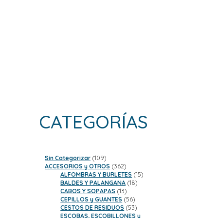
CATEGORÍAS
109
Sin Categorizar
109
productos
362
ACCESORIOS y OTROS
362
productos
15
ALFOMBRAS Y BURLETES
15
18
productos
BALDES Y PALANGANA
18
13
productos
CABOS Y SOPAPAS
13
productos
56
CEPILLOS y GUANTES
56
productos
53
CESTOS DE RESIDUOS
53
productos
ESCOBAS, ESCOBILLONES y