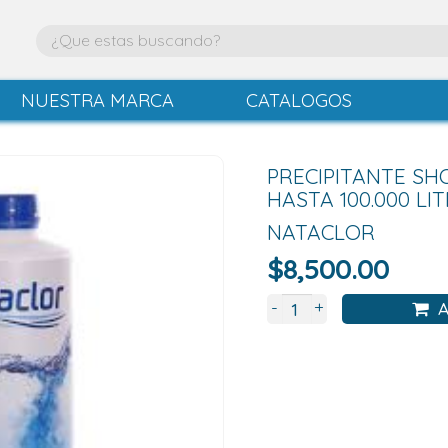
NUESTRA MARCA
CATALOGOS
PRECIPITANTE S
HASTA 100.000 LI
NATACLOR
$
8,500.00
+
-
A