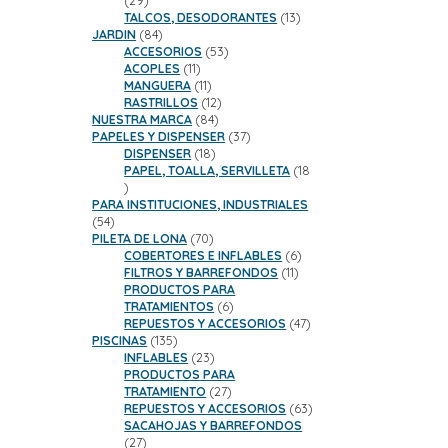
29
productos
13
TALCOS, DESODORANTES
13
84
productos
JARDIN
84
productos
53
ACCESORIOS
53
11
productos
ACOPLES
11
productos
11
MANGUERA
11
productos
12
RASTRILLOS
12
84
productos
NUESTRA MARCA
84
productos
37
PAPELES Y DISPENSER
37
18
productos
DISPENSER
18
productos
PAPEL, TOALLA, SERVILLETA
18
18
productos
PARA INSTITUCIONES, INDUSTRIALES
54
54
productos
70
PILETA DE LONA
70
productos
6
COBERTORES E INFLABLES
6
11
productos
FILTROS Y BARREFONDOS
11
productos
PRODUCTOS PARA
6
TRATAMIENTOS
6
productos
47
REPUESTOS Y ACCESORIOS
47
135
productos
PISCINAS
135
productos
23
INFLABLES
23
productos
PRODUCTOS PARA
27
TRATAMIENTO
27
productos
63
REPUESTOS Y ACCESORIOS
63
productos
SACAHOJAS Y BARREFONDOS
27
27