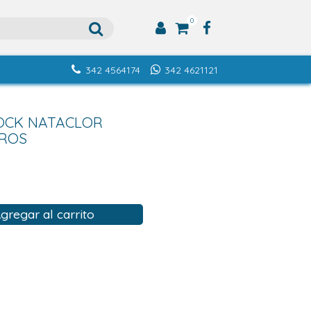
0
342 4564174
342 4621121
HOCK NATACLOR
TROS
gregar al carrito