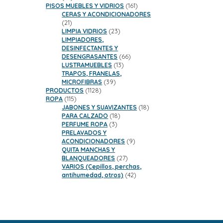
productos
161
PISOS MUEBLES Y VIDRIOS
161
productos
CERAS Y ACONDICIONADORES
21
21
productos
23
LIMPIA VIDRIOS
23
productos
LIMPIADORES,
DESINFECTANTES Y
66
DESENGRASANTES
66
13
productos
LUSTRAMUEBLES
13
productos
TRAPOS, FRANELAS,
39
MICROFIBRAS
39
1128
productos
PRODUCTOS
1128
115
productos
ROPA
115
productos
18
JABONES Y SUAVIZANTES
18
18
productos
PARA CALZADO
18
3
productos
PERFUME ROPA
3
productos
PRELAVADOS Y
9
ACONDICIONADORES
9
productos
QUITA MANCHAS Y
27
BLANQUEADORES
27
productos
VARIOS (Cepillos, perchas,
42
antihumedad, otros)
42
productos