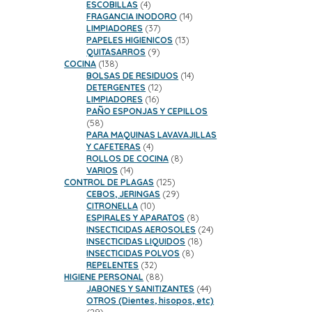
productos
4
ESCOBILLAS
4
productos
14
FRAGANCIA INODORO
14
37
productos
LIMPIADORES
37
productos
13
PAPELES HIGIENICOS
13
9
productos
QUITASARROS
9
138
productos
COCINA
138
productos
14
BOLSAS DE RESIDUOS
14
12
productos
DETERGENTES
12
16
productos
LIMPIADORES
16
productos
PAÑO ESPONJAS Y CEPILLOS
58
58
productos
PARA MAQUINAS LAVAVAJILLAS
4
Y CAFETERAS
4
productos
8
ROLLOS DE COCINA
8
14
productos
VARIOS
14
productos
125
CONTROL DE PLAGAS
125
productos
29
CEBOS, JERINGAS
29
10
productos
CITRONELLA
10
productos
8
ESPIRALES Y APARATOS
8
productos
24
INSECTICIDAS AEROSOLES
24
18
productos
INSECTICIDAS LIQUIDOS
18
8
productos
INSECTICIDAS POLVOS
8
32
productos
REPELENTES
32
productos
88
HIGIENE PERSONAL
88
productos
44
JABONES Y SANITIZANTES
44
productos
OTROS (Dientes, hisopos, etc)
29