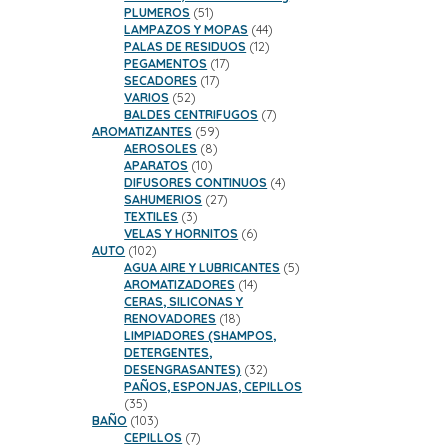
51
PLUMEROS
51
productos
44
LAMPAZOS Y MOPAS
44
12
productos
PALAS DE RESIDUOS
12
17
productos
PEGAMENTOS
17
17
productos
SECADORES
17
52
productos
VARIOS
52
productos
7
BALDES CENTRIFUGOS
7
59
productos
AROMATIZANTES
59
8
productos
AEROSOLES
8
10
productos
APARATOS
10
productos
4
DIFUSORES CONTINUOS
4
27
productos
SAHUMERIOS
27
3
productos
TEXTILES
3
productos
6
VELAS Y HORNITOS
6
102
productos
AUTO
102
productos
5
AGUA AIRE Y LUBRICANTES
5
14
productos
AROMATIZADORES
14
productos
CERAS, SILICONAS Y
18
RENOVADORES
18
productos
LIMPIADORES (SHAMPOS,
DETERGENTES,
32
DESENGRASANTES)
32
productos
PAÑOS, ESPONJAS, CEPILLOS
35
35
productos
103
BAÑO
103
productos
7
CEPILLOS
7