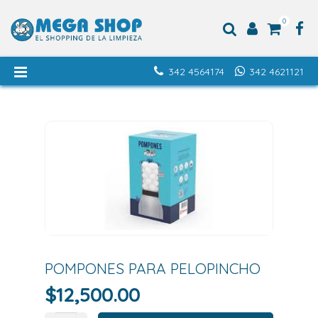
0
342 4564174
342 4621121
POMPONES PARA PELOPINCHO
$
12,500.00