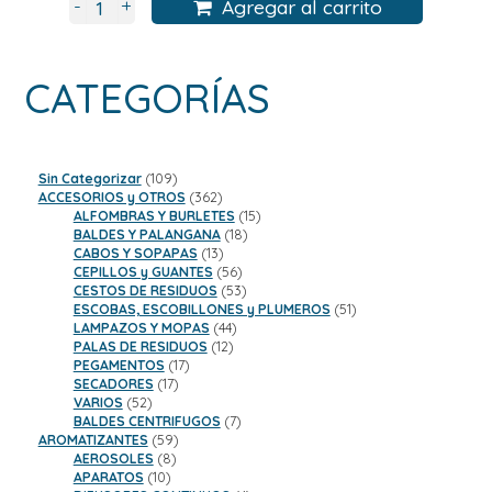
+
-
Agregar al carrito
CATEGORÍAS
109
Sin Categorizar
109
productos
362
ACCESORIOS y OTROS
362
productos
15
ALFOMBRAS Y BURLETES
15
18
productos
BALDES Y PALANGANA
18
13
productos
CABOS Y SOPAPAS
13
productos
56
CEPILLOS y GUANTES
56
productos
53
CESTOS DE RESIDUOS
53
productos
51
ESCOBAS, ESCOBILLONES y PLUMEROS
51
44
productos
LAMPAZOS Y MOPAS
44
12
productos
PALAS DE RESIDUOS
12
17
productos
PEGAMENTOS
17
17
productos
SECADORES
17
52
productos
VARIOS
52
productos
7
BALDES CENTRIFUGOS
7
59
productos
AROMATIZANTES
59
8
productos
AEROSOLES
8
10
productos
APARATOS
10