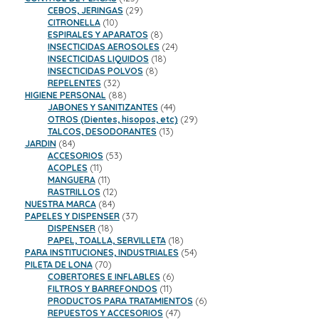
productos
29
CEBOS, JERINGAS
29
10
productos
CITRONELLA
10
productos
8
ESPIRALES Y APARATOS
8
productos
24
INSECTICIDAS AEROSOLES
24
18
productos
INSECTICIDAS LIQUIDOS
18
8
productos
INSECTICIDAS POLVOS
8
32
productos
REPELENTES
32
productos
88
HIGIENE PERSONAL
88
productos
44
JABONES Y SANITIZANTES
44
productos
29
OTROS (Dientes, hisopos, etc)
29
13
productos
TALCOS, DESODORANTES
13
84
productos
JARDIN
84
productos
53
ACCESORIOS
53
11
productos
ACOPLES
11
productos
11
MANGUERA
11
productos
12
RASTRILLOS
12
84
productos
NUESTRA MARCA
84
productos
37
PAPELES Y DISPENSER
37
18
productos
DISPENSER
18
productos
18
PAPEL, TOALLA, SERVILLETA
18
productos
54
PARA INSTITUCIONES, INDUSTRIALES
54
70
productos
PILETA DE LONA
70
productos
6
COBERTORES E INFLABLES
6
11
productos
FILTROS Y BARREFONDOS
11
productos
6
PRODUCTOS PARA TRATAMIENTOS
6
47
productos
REPUESTOS Y ACCESORIOS
47