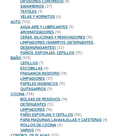
productos
4
DIFUSORES CONTINUOS
4
27
productos
SAHUMERIOS
27
3
productos
TEXTILES
3
productos
6
VELAS Y HORNITOS
6
102
productos
AUTO
102
productos
5
AGUA AIRE Y LUBRICANTES
5
14
productos
AROMATIZADORES
14
productos
18
CERAS, SILICONAS Y RENOVADORES
18
productos
LIMPIADORES (SHAMPOS, DETERGENTES,
32
DESENGRASANTES)
32
productos
35
PAÑOS, ESPONJAS, CEPILLOS
35
103
productos
BAÑO
103
productos
7
CEPILLOS
7
productos
4
ESCOBILLAS
4
productos
14
FRAGANCIA INODORO
14
37
productos
LIMPIADORES
37
productos
13
PAPELES HIGIENICOS
13
9
productos
QUITASARROS
9
138
productos
COCINA
138
productos
14
BOLSAS DE RESIDUOS
14
12
productos
DETERGENTES
12
16
productos
LIMPIADORES
16
productos
58
PAÑO ESPONJAS Y CEPILLOS
58
productos
4
PARA MAQUINAS LAVAVAJILLAS Y CAFETERAS
4
8
productos
ROLLOS DE COCINA
8
14
productos
VARIOS
14
productos
125
CONTROL DE PLAGAS
125