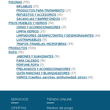
135
productos
PISCINAS
135
productos
23
INFLABLES
23
productos
27
PRODUCTOS PARA TRATAMIENTO
27
63
productos
REPUESTOS Y ACCESORIOS
63
productos
27
SACAHOJAS Y BARREFONDOS
27
161
productos
PISOS MUEBLES Y VIDRIOS
161
productos
21
CERAS Y ACONDICIONADORES
21
23
productos
LIMPIA VIDRIOS
23
productos
66
LIMPIADORES, DESINFECTANTES Y DESENGRASANTES
66
13
product
LUSTRAMUEBLES
13
productos
39
TRAPOS, FRANELAS, MICROFIBRAS
39
1128
productos
PRODUCTOS
1128
115
productos
ROPA
115
productos
18
JABONES Y SUAVIZANTES
18
18
productos
PARA CALZADO
18
3
productos
PERFUME ROPA
3
productos
9
PRELAVADOS Y ACONDICIONADORES
9
productos
27
QUITA MANCHAS Y BLANQUEADORES
27
productos
42
VARIOS (Cepillos, perchas, antihumedad, otros)
42
productos
SERVICIOS
TIENDA ONLINE
OFERTAS
Medios de pago