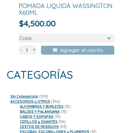
POMADA LIQUIDA WASSINGTON
X60ML
$
4,500.00
+
-
Agregar al carrito
CATEGORÍAS
109
Sin Categorizar
109
productos
362
ACCESORIOS y OTROS
362
productos
15
ALFOMBRAS Y BURLETES
15
18
productos
BALDES Y PALANGANA
18
13
productos
CABOS Y SOPAPAS
13
productos
56
CEPILLOS y GUANTES
56
productos
53
CESTOS DE RESIDUOS
53
productos
51
ESCOBAS, ESCOBILLONES y PLUMEROS
51