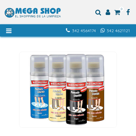
0
342 4564174
342 4621121