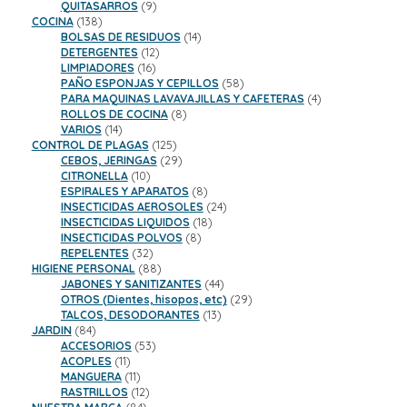
9
productos
QUITASARROS
9
138
productos
COCINA
138
productos
14
BOLSAS DE RESIDUOS
14
12
productos
DETERGENTES
12
16
productos
LIMPIADORES
16
productos
58
PAÑO ESPONJAS Y CEPILLOS
58
productos
4
PARA MAQUINAS LAVAVAJILLAS Y CAFETERAS
4
8
productos
ROLLOS DE COCINA
8
14
productos
VARIOS
14
productos
125
CONTROL DE PLAGAS
125
productos
29
CEBOS, JERINGAS
29
10
productos
CITRONELLA
10
productos
8
ESPIRALES Y APARATOS
8
productos
24
INSECTICIDAS AEROSOLES
24
18
productos
INSECTICIDAS LIQUIDOS
18
8
productos
INSECTICIDAS POLVOS
8
32
productos
REPELENTES
32
productos
88
HIGIENE PERSONAL
88
productos
44
JABONES Y SANITIZANTES
44
productos
29
OTROS (Dientes, hisopos, etc)
29
13
productos
TALCOS, DESODORANTES
13
84
productos
JARDIN
84
productos
53
ACCESORIOS
53
11
productos
ACOPLES
11
productos
11
MANGUERA
11
productos
12
RASTRILLOS
12
84
productos