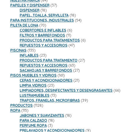
NUESTRA MARCA
84
productos
37
PAPELES Y DISPENSER
37
18
productos
DISPENSER
18
productos
18
PAPEL, TOALLA, SERVILLETA
18
productos
54
PARA INSTITUCIONES, INDUSTRIALES
54
70
productos
PILETA DE LONA
70
productos
6
COBERTORES E INFLABLES
6
11
productos
FILTROS Y BARREFONDOS
11
productos
6
PRODUCTOS PARA TRATAMIENTOS
6
47
productos
REPUESTOS Y ACCESORIOS
47
135
productos
PISCINAS
135
productos
23
INFLABLES
23
productos
27
PRODUCTOS PARA TRATAMIENTO
27
63
productos
REPUESTOS Y ACCESORIOS
63
productos
27
SACAHOJAS Y BARREFONDOS
27
161
productos
PISOS MUEBLES Y VIDRIOS
161
productos
21
CERAS Y ACONDICIONADORES
21
23
productos
LIMPIA VIDRIOS
23
productos
66
LIMPIADORES, DESINFECTANTES Y DESENGRASANTES
66
13
product
LUSTRAMUEBLES
13
productos
39
TRAPOS, FRANELAS, MICROFIBRAS
39
1128
productos
PRODUCTOS
1128
115
productos
ROPA
115
productos
18
JABONES Y SUAVIZANTES
18
18
productos
PARA CALZADO
18
3
productos
PERFUME ROPA
3
productos
9
PRELAVADOS Y ACONDICIONADORES
9