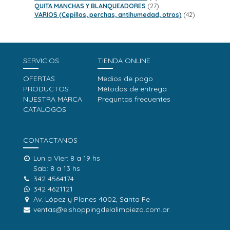
productos
27
QUITA MANCHAS Y BLANQUEADORES
27
productos
42
VARIOS (Cepillos, perchas, antihumedad, otros)
42
productos
SERVICIOS
TIENDA ONLINE
OFERTAS
Medios de pago
PRODUCTOS
Métodos de entrega
NUESTRA MARCA
Preguntas frecuentes
CATALOGOS
CONTACTANOS
Lun a Vier: 8 a 19 hs
Sab: 8 a 13 hs
342 4564174
342 4621121
Av. López y Planes 4002, Santa Fe
ventas@elshoppingdelalimpieza.com.ar