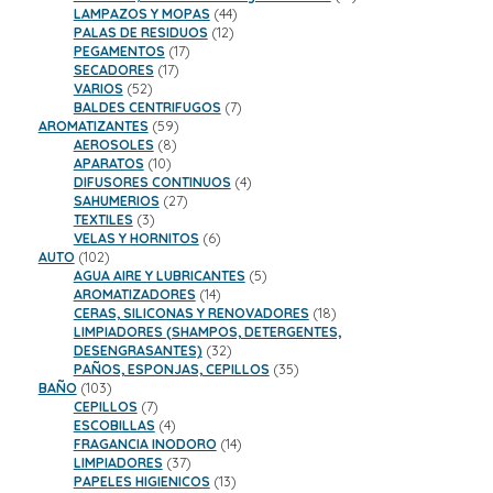
44
productos
LAMPAZOS Y MOPAS
44
12
productos
PALAS DE RESIDUOS
12
17
productos
PEGAMENTOS
17
17
productos
SECADORES
17
52
productos
VARIOS
52
productos
7
BALDES CENTRIFUGOS
7
59
productos
AROMATIZANTES
59
8
productos
AEROSOLES
8
10
productos
APARATOS
10
productos
4
DIFUSORES CONTINUOS
4
27
productos
SAHUMERIOS
27
3
productos
TEXTILES
3
productos
6
VELAS Y HORNITOS
6
102
productos
AUTO
102
productos
5
AGUA AIRE Y LUBRICANTES
5
14
productos
AROMATIZADORES
14
productos
18
CERAS, SILICONAS Y RENOVADORES
18
productos
LIMPIADORES (SHAMPOS, DETERGENTES,
32
DESENGRASANTES)
32
productos
35
PAÑOS, ESPONJAS, CEPILLOS
35
103
productos
BAÑO
103
productos
7
CEPILLOS
7
productos
4
ESCOBILLAS
4
productos
14
FRAGANCIA INODORO
14
37
productos
LIMPIADORES
37
productos
13
PAPELES HIGIENICOS
13