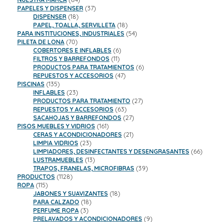
productos
37
PAPELES Y DISPENSER
37
18
productos
DISPENSER
18
productos
18
PAPEL, TOALLA, SERVILLETA
18
productos
54
PARA INSTITUCIONES, INDUSTRIALES
54
70
productos
PILETA DE LONA
70
productos
6
COBERTORES E INFLABLES
6
11
productos
FILTROS Y BARREFONDOS
11
productos
6
PRODUCTOS PARA TRATAMIENTOS
6
47
productos
REPUESTOS Y ACCESORIOS
47
135
productos
PISCINAS
135
productos
23
INFLABLES
23
productos
27
PRODUCTOS PARA TRATAMIENTO
27
63
productos
REPUESTOS Y ACCESORIOS
63
productos
27
SACAHOJAS Y BARREFONDOS
27
161
productos
PISOS MUEBLES Y VIDRIOS
161
productos
21
CERAS Y ACONDICIONADORES
21
23
productos
LIMPIA VIDRIOS
23
productos
66
LIMPIADORES, DESINFECTANTES Y DESENGRASANTES
66
13
product
LUSTRAMUEBLES
13
productos
39
TRAPOS, FRANELAS, MICROFIBRAS
39
1128
productos
PRODUCTOS
1128
115
productos
ROPA
115
productos
18
JABONES Y SUAVIZANTES
18
18
productos
PARA CALZADO
18
3
productos
PERFUME ROPA
3
productos
9
PRELAVADOS Y ACONDICIONADORES
9