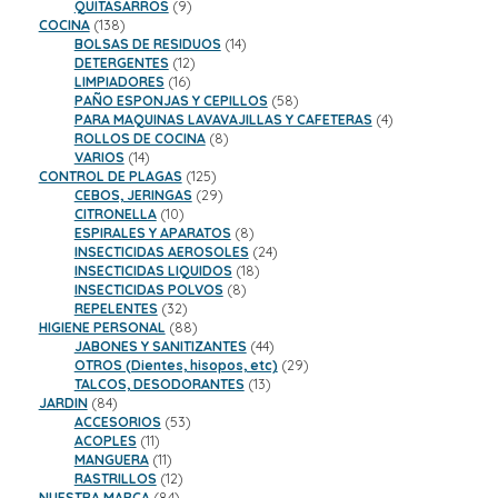
9
productos
QUITASARROS
9
138
productos
COCINA
138
productos
14
BOLSAS DE RESIDUOS
14
12
productos
DETERGENTES
12
16
productos
LIMPIADORES
16
productos
58
PAÑO ESPONJAS Y CEPILLOS
58
productos
4
PARA MAQUINAS LAVAVAJILLAS Y CAFETERAS
4
8
productos
ROLLOS DE COCINA
8
14
productos
VARIOS
14
productos
125
CONTROL DE PLAGAS
125
productos
29
CEBOS, JERINGAS
29
10
productos
CITRONELLA
10
productos
8
ESPIRALES Y APARATOS
8
productos
24
INSECTICIDAS AEROSOLES
24
18
productos
INSECTICIDAS LIQUIDOS
18
8
productos
INSECTICIDAS POLVOS
8
32
productos
REPELENTES
32
productos
88
HIGIENE PERSONAL
88
productos
44
JABONES Y SANITIZANTES
44
productos
29
OTROS (Dientes, hisopos, etc)
29
13
productos
TALCOS, DESODORANTES
13
84
productos
JARDIN
84
productos
53
ACCESORIOS
53
11
productos
ACOPLES
11
productos
11
MANGUERA
11
productos
12
RASTRILLOS
12
84
productos
NUESTRA MARCA
84