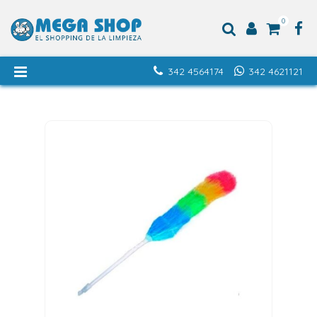
0
342 4564174
342 4621121