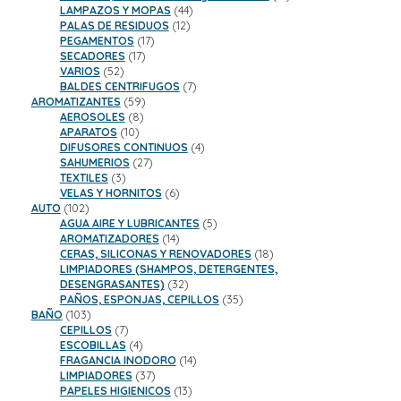
44
productos
LAMPAZOS Y MOPAS
44
12
productos
PALAS DE RESIDUOS
12
17
productos
PEGAMENTOS
17
17
productos
SECADORES
17
52
productos
VARIOS
52
productos
7
BALDES CENTRIFUGOS
7
59
productos
AROMATIZANTES
59
8
productos
AEROSOLES
8
10
productos
APARATOS
10
productos
4
DIFUSORES CONTINUOS
4
27
productos
SAHUMERIOS
27
3
productos
TEXTILES
3
productos
6
VELAS Y HORNITOS
6
102
productos
AUTO
102
productos
5
AGUA AIRE Y LUBRICANTES
5
14
productos
AROMATIZADORES
14
productos
18
CERAS, SILICONAS Y RENOVADORES
18
productos
LIMPIADORES (SHAMPOS, DETERGENTES,
32
DESENGRASANTES)
32
productos
35
PAÑOS, ESPONJAS, CEPILLOS
35
103
productos
BAÑO
103
productos
7
CEPILLOS
7
productos
4
ESCOBILLAS
4
productos
14
FRAGANCIA INODORO
14
37
productos
LIMPIADORES
37
productos
13
PAPELES HIGIENICOS
13