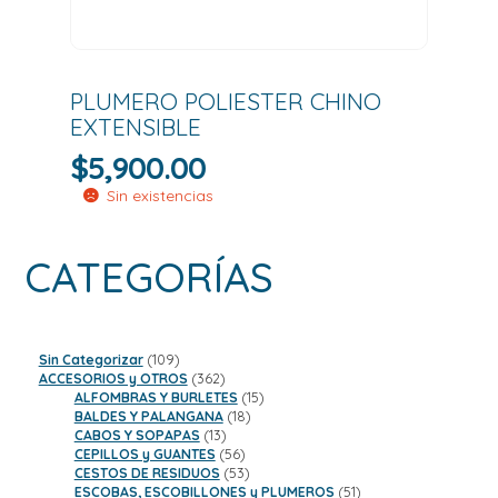
PLUMERO POLIESTER CHINO
EXTENSIBLE
$
5,900.00
Sin existencias
CATEGORÍAS
109
Sin Categorizar
109
productos
362
ACCESORIOS y OTROS
362
productos
15
ALFOMBRAS Y BURLETES
15
18
productos
BALDES Y PALANGANA
18
13
productos
CABOS Y SOPAPAS
13
productos
56
CEPILLOS y GUANTES
56
productos
53
CESTOS DE RESIDUOS
53
productos
51
ESCOBAS, ESCOBILLONES y PLUMEROS
51