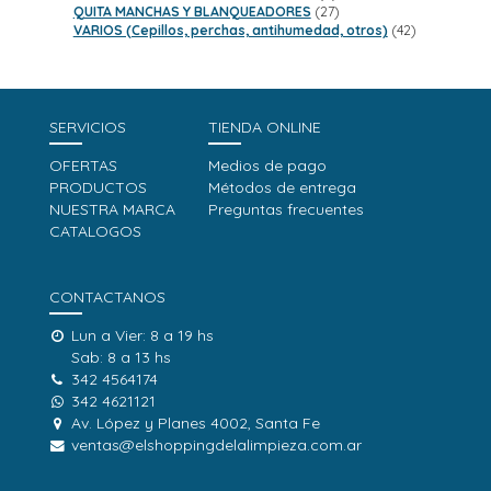
productos
27
QUITA MANCHAS Y BLANQUEADORES
27
productos
42
VARIOS (Cepillos, perchas, antihumedad, otros)
42
productos
SERVICIOS
TIENDA ONLINE
OFERTAS
Medios de pago
PRODUCTOS
Métodos de entrega
NUESTRA MARCA
Preguntas frecuentes
CATALOGOS
CONTACTANOS
Lun a Vier: 8 a 19 hs
Sab: 8 a 13 hs
342 4564174
342 4621121
Av. López y Planes 4002, Santa Fe
ventas@elshoppingdelalimpieza.com.ar