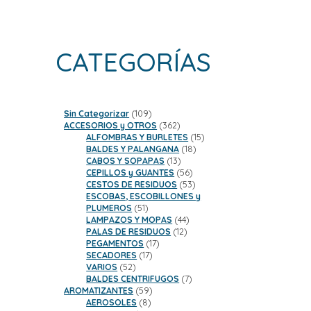
CATEGORÍAS
109
Sin Categorizar
109
productos
362
ACCESORIOS y OTROS
362
productos
15
ALFOMBRAS Y BURLETES
15
18
productos
BALDES Y PALANGANA
18
13
productos
CABOS Y SOPAPAS
13
productos
56
CEPILLOS y GUANTES
56
productos
53
CESTOS DE RESIDUOS
53
productos
ESCOBAS, ESCOBILLONES y
51
PLUMEROS
51
productos
44
LAMPAZOS Y MOPAS
44
12
productos
PALAS DE RESIDUOS
12
17
productos
PEGAMENTOS
17
17
productos
SECADORES
17
52
productos
VARIOS
52
productos
7
BALDES CENTRIFUGOS
7
59
productos
AROMATIZANTES
59
8
productos
AEROSOLES
8