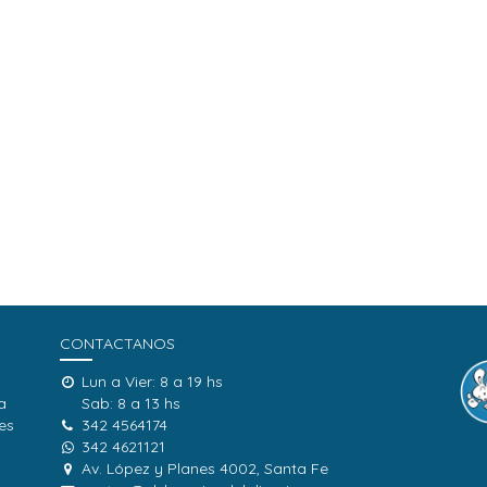
CONTACTANOS
Lun a Vier: 8 a 19 hs
a
Sab: 8 a 13 hs
es
342 4564174
342 4621121
Av. López y Planes 4002, Santa Fe