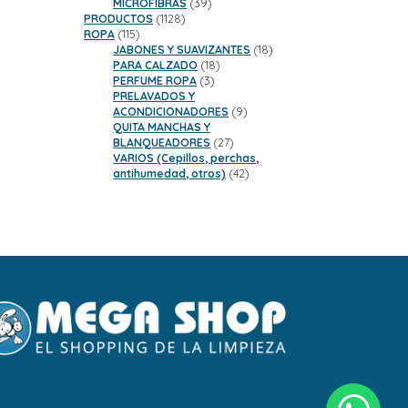
39
MICROFIBRAS
39
1128
productos
PRODUCTOS
1128
115
productos
ROPA
115
productos
18
JABONES Y SUAVIZANTES
18
18
productos
PARA CALZADO
18
3
productos
PERFUME ROPA
3
productos
PRELAVADOS Y
9
ACONDICIONADORES
9
productos
QUITA MANCHAS Y
27
BLANQUEADORES
27
productos
VARIOS (Cepillos, perchas,
42
antihumedad, otros)
42
productos