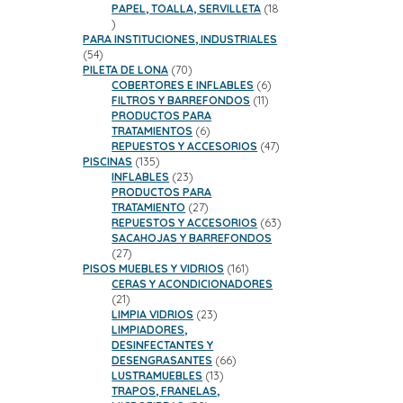
productos
PAPEL, TOALLA, SERVILLETA
18
18
productos
PARA INSTITUCIONES, INDUSTRIALES
54
54
productos
70
PILETA DE LONA
70
productos
6
COBERTORES E INFLABLES
6
11
productos
FILTROS Y BARREFONDOS
11
productos
PRODUCTOS PARA
6
TRATAMIENTOS
6
productos
47
REPUESTOS Y ACCESORIOS
47
135
productos
PISCINAS
135
productos
23
INFLABLES
23
productos
PRODUCTOS PARA
27
TRATAMIENTO
27
productos
63
REPUESTOS Y ACCESORIOS
63
productos
SACAHOJAS Y BARREFONDOS
27
27
productos
161
PISOS MUEBLES Y VIDRIOS
161
productos
CERAS Y ACONDICIONADORES
21
21
productos
23
LIMPIA VIDRIOS
23
productos
LIMPIADORES,
DESINFECTANTES Y
66
DESENGRASANTES
66
13
productos
LUSTRAMUEBLES
13
productos
TRAPOS, FRANELAS,