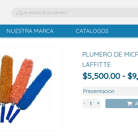
NUESTRA MARCA
CATALOGOS
PLUMERO DE MIC
LAFFITTE
$
5,500.00
-
$
9
+
-
A