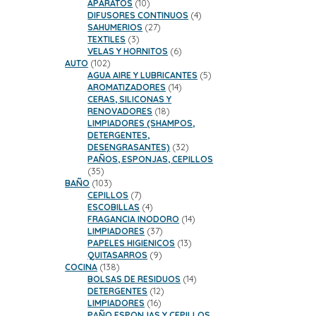
10
productos
APARATOS
10
productos
4
DIFUSORES CONTINUOS
4
27
productos
SAHUMERIOS
27
3
productos
TEXTILES
3
productos
6
VELAS Y HORNITOS
6
102
productos
AUTO
102
productos
5
AGUA AIRE Y LUBRICANTES
5
14
productos
AROMATIZADORES
14
productos
CERAS, SILICONAS Y
18
RENOVADORES
18
productos
LIMPIADORES (SHAMPOS,
DETERGENTES,
32
DESENGRASANTES)
32
productos
PAÑOS, ESPONJAS, CEPILLOS
35
35
productos
103
BAÑO
103
productos
7
CEPILLOS
7
productos
4
ESCOBILLAS
4
productos
14
FRAGANCIA INODORO
14
37
productos
LIMPIADORES
37
productos
13
PAPELES HIGIENICOS
13
9
productos
QUITASARROS
9
138
productos
COCINA
138
productos
14
BOLSAS DE RESIDUOS
14
12
productos
DETERGENTES
12
16
productos
LIMPIADORES
16
productos
PAÑO ESPONJAS Y CEPILLOS