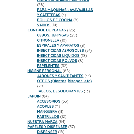
58
58
productos
PARA MAQUINAS LAVAVAJILLAS
4
Y CAFETERAS
4
productos
8
ROLLOS DE COCINA
8
14
productos
VARIOS
14
productos
125
CONTROL DE PLAGAS
125
productos
29
CEBOS, JERINGAS
29
10
productos
CITRONELLA
10
productos
8
ESPIRALES Y APARATOS
8
productos
24
INSECTICIDAS AEROSOLES
24
18
productos
INSECTICIDAS LIQUIDOS
18
8
productos
INSECTICIDAS POLVOS
8
32
productos
REPELENTES
32
productos
88
HIGIENE PERSONAL
88
productos
44
JABONES Y SANITIZANTES
44
productos
OTROS (Dientes, hisopos, etc)
29
29
productos
13
TALCOS, DESODORANTES
13
84
productos
JARDIN
84
productos
53
ACCESORIOS
53
11
productos
ACOPLES
11
productos
11
MANGUERA
11
productos
12
RASTRILLOS
12
84
productos
NUESTRA MARCA
84
productos
37
PAPELES Y DISPENSER
37
18
productos
DISPENSER
18