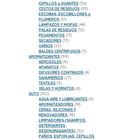
productos
56
CEPILLOS y GUANTES
56
productos
53
CESTOS DE RESIDUOS
53
productos
ESCOBAS, ESCOBILLONES y
51
PLUMEROS
51
productos
44
LAMPAZOS Y MOPAS
44
12
productos
PALAS DE RESIDUOS
12
17
productos
PEGAMENTOS
17
17
productos
SECADORES
17
52
productos
VARIOS
52
productos
7
BALDES CENTRIFUGOS
7
59
productos
AROMATIZANTES
59
8
productos
AEROSOLES
8
10
productos
APARATOS
10
productos
4
DIFUSORES CONTINUOS
4
27
productos
SAHUMERIOS
27
3
productos
TEXTILES
3
productos
6
VELAS Y HORNITOS
6
102
productos
AUTO
102
productos
5
AGUA AIRE Y LUBRICANTES
5
14
productos
AROMATIZADORES
14
productos
CERAS, SILICONAS Y
18
RENOVADORES
18
productos
LIMPIADORES (SHAMPOS,
DETERGENTES,
32
DESENGRASANTES)
32
productos
PAÑOS, ESPONJAS, CEPILLOS