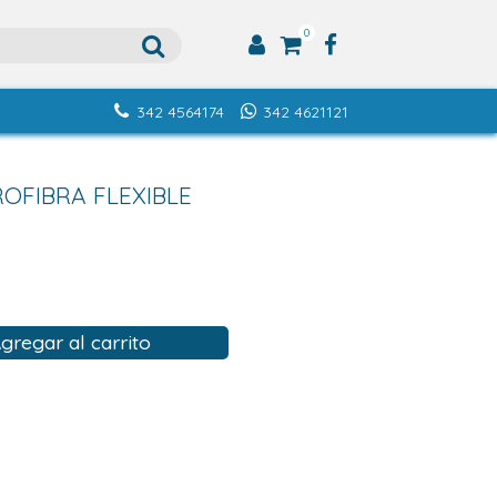
0
342 4564174
342 4621121
OFIBRA FLEXIBLE
gregar al carrito