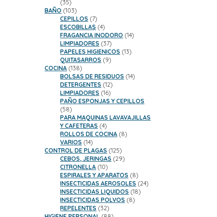
35
35
productos
103
BAÑO
103
productos
7
CEPILLOS
7
productos
4
ESCOBILLAS
4
productos
14
FRAGANCIA INODORO
14
37
productos
LIMPIADORES
37
productos
13
PAPELES HIGIENICOS
13
9
productos
QUITASARROS
9
138
productos
COCINA
138
productos
14
BOLSAS DE RESIDUOS
14
12
productos
DETERGENTES
12
16
productos
LIMPIADORES
16
productos
PAÑO ESPONJAS Y CEPILLOS
58
58
productos
PARA MAQUINAS LAVAVAJILLAS
4
Y CAFETERAS
4
productos
8
ROLLOS DE COCINA
8
14
productos
VARIOS
14
productos
125
CONTROL DE PLAGAS
125
productos
29
CEBOS, JERINGAS
29
10
productos
CITRONELLA
10
productos
8
ESPIRALES Y APARATOS
8
productos
24
INSECTICIDAS AEROSOLES
24
18
productos
INSECTICIDAS LIQUIDOS
18
8
productos
INSECTICIDAS POLVOS
8
32
productos
REPELENTES
32
productos
88
HIGIENE PERSONAL
88