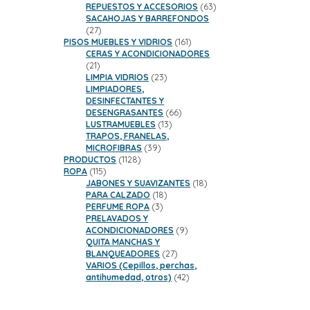
productos
63
REPUESTOS Y ACCESORIOS
63
productos
SACAHOJAS Y BARREFONDOS
27
27
productos
161
PISOS MUEBLES Y VIDRIOS
161
productos
CERAS Y ACONDICIONADORES
21
21
productos
23
LIMPIA VIDRIOS
23
productos
LIMPIADORES,
DESINFECTANTES Y
66
DESENGRASANTES
66
13
productos
LUSTRAMUEBLES
13
productos
TRAPOS, FRANELAS,
39
MICROFIBRAS
39
1128
productos
PRODUCTOS
1128
115
productos
ROPA
115
productos
18
JABONES Y SUAVIZANTES
18
18
productos
PARA CALZADO
18
3
productos
PERFUME ROPA
3
productos
PRELAVADOS Y
9
ACONDICIONADORES
9
productos
QUITA MANCHAS Y
27
BLANQUEADORES
27
productos
VARIOS (Cepillos, perchas,
42
antihumedad, otros)
42
productos