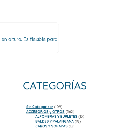
n altura. Es flexible para
CATEGORÍAS
109
Sin Categorizar
109
productos
362
ACCESORIOS y OTROS
362
productos
15
ALFOMBRAS Y BURLETES
15
18
productos
BALDES Y PALANGANA
18
13
productos
CABOS Y SOPAPAS
13