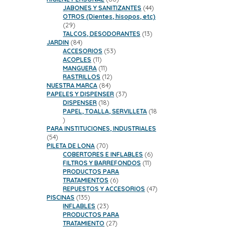
productos
44
JABONES Y SANITIZANTES
44
productos
OTROS (Dientes, hisopos, etc)
29
29
productos
13
TALCOS, DESODORANTES
13
84
productos
JARDIN
84
productos
53
ACCESORIOS
53
11
productos
ACOPLES
11
productos
11
MANGUERA
11
productos
12
RASTRILLOS
12
84
productos
NUESTRA MARCA
84
productos
37
PAPELES Y DISPENSER
37
18
productos
DISPENSER
18
productos
PAPEL, TOALLA, SERVILLETA
18
18
productos
PARA INSTITUCIONES, INDUSTRIALES
54
54
productos
70
PILETA DE LONA
70
productos
6
COBERTORES E INFLABLES
6
11
productos
FILTROS Y BARREFONDOS
11
productos
PRODUCTOS PARA
6
TRATAMIENTOS
6
productos
47
REPUESTOS Y ACCESORIOS
47
135
productos
PISCINAS
135
productos
23
INFLABLES
23
productos
PRODUCTOS PARA
27
TRATAMIENTO
27