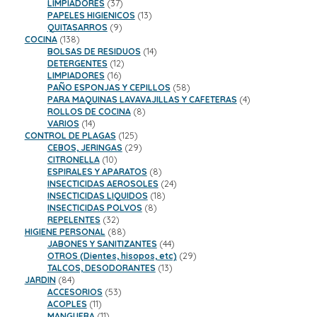
37
productos
LIMPIADORES
37
productos
13
PAPELES HIGIENICOS
13
9
productos
QUITASARROS
9
138
productos
COCINA
138
productos
14
BOLSAS DE RESIDUOS
14
12
productos
DETERGENTES
12
16
productos
LIMPIADORES
16
productos
58
PAÑO ESPONJAS Y CEPILLOS
58
productos
4
PARA MAQUINAS LAVAVAJILLAS Y CAFETERAS
4
8
productos
ROLLOS DE COCINA
8
14
productos
VARIOS
14
productos
125
CONTROL DE PLAGAS
125
productos
29
CEBOS, JERINGAS
29
10
productos
CITRONELLA
10
productos
8
ESPIRALES Y APARATOS
8
productos
24
INSECTICIDAS AEROSOLES
24
18
productos
INSECTICIDAS LIQUIDOS
18
8
productos
INSECTICIDAS POLVOS
8
32
productos
REPELENTES
32
productos
88
HIGIENE PERSONAL
88
productos
44
JABONES Y SANITIZANTES
44
productos
29
OTROS (Dientes, hisopos, etc)
29
13
productos
TALCOS, DESODORANTES
13
84
productos
JARDIN
84
productos
53
ACCESORIOS
53
11
productos
ACOPLES
11
productos
11
MANGUERA
11