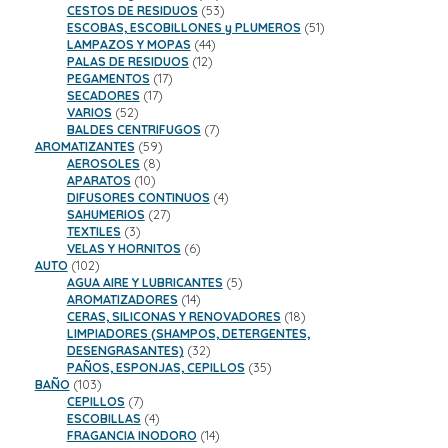
productos
53
CESTOS DE RESIDUOS
53
productos
51
ESCOBAS, ESCOBILLONES y PLUMEROS
51
44
productos
LAMPAZOS Y MOPAS
44
12
productos
PALAS DE RESIDUOS
12
17
productos
PEGAMENTOS
17
17
productos
SECADORES
17
52
productos
VARIOS
52
productos
7
BALDES CENTRIFUGOS
7
59
productos
AROMATIZANTES
59
8
productos
AEROSOLES
8
10
productos
APARATOS
10
productos
4
DIFUSORES CONTINUOS
4
27
productos
SAHUMERIOS
27
3
productos
TEXTILES
3
productos
6
VELAS Y HORNITOS
6
102
productos
AUTO
102
productos
5
AGUA AIRE Y LUBRICANTES
5
14
productos
AROMATIZADORES
14
productos
18
CERAS, SILICONAS Y RENOVADORES
18
productos
LIMPIADORES (SHAMPOS, DETERGENTES,
32
DESENGRASANTES)
32
productos
35
PAÑOS, ESPONJAS, CEPILLOS
35
103
productos
BAÑO
103
productos
7
CEPILLOS
7
productos
4
ESCOBILLAS
4
productos
14
FRAGANCIA INODORO
14