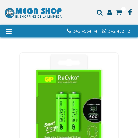
0
342 4564174
342 4621121