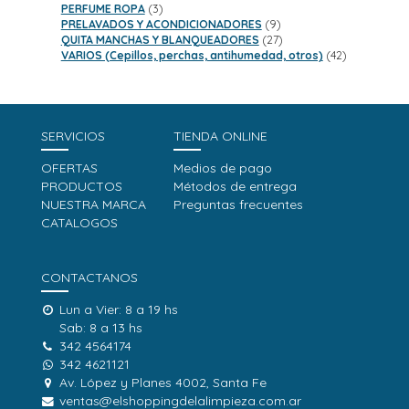
3
productos
PERFUME ROPA
3
productos
9
PRELAVADOS Y ACONDICIONADORES
9
productos
27
QUITA MANCHAS Y BLANQUEADORES
27
productos
42
VARIOS (Cepillos, perchas, antihumedad, otros)
42
productos
SERVICIOS
TIENDA ONLINE
OFERTAS
Medios de pago
PRODUCTOS
Métodos de entrega
NUESTRA MARCA
Preguntas frecuentes
CATALOGOS
CONTACTANOS
Lun a Vier: 8 a 19 hs
Sab: 8 a 13 hs
342 4564174
342 4621121
Av. López y Planes 4002, Santa Fe
ventas@elshoppingdelalimpieza.com.ar