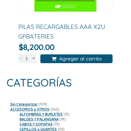
PILAS RECARGABLES AAA X2U
GPBATERIES
$
8,200.00
+
-
Agregar al carrito
CATEGORÍAS
109
Sin Categorizar
109
productos
362
ACCESORIOS y OTROS
362
productos
15
ALFOMBRAS Y BURLETES
15
18
productos
BALDES Y PALANGANA
18
13
productos
CABOS Y SOPAPAS
13
productos
56
CEPILLOS y GUANTES
56