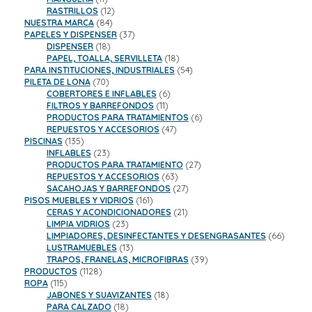
productos
12
RASTRILLOS
12
84
productos
NUESTRA MARCA
84
productos
37
PAPELES Y DISPENSER
37
18
productos
DISPENSER
18
productos
18
PAPEL, TOALLA, SERVILLETA
18
productos
54
PARA INSTITUCIONES, INDUSTRIALES
54
70
productos
PILETA DE LONA
70
productos
6
COBERTORES E INFLABLES
6
11
productos
FILTROS Y BARREFONDOS
11
productos
6
PRODUCTOS PARA TRATAMIENTOS
6
47
productos
REPUESTOS Y ACCESORIOS
47
135
productos
PISCINAS
135
productos
23
INFLABLES
23
productos
27
PRODUCTOS PARA TRATAMIENTO
27
63
productos
REPUESTOS Y ACCESORIOS
63
productos
27
SACAHOJAS Y BARREFONDOS
27
161
productos
PISOS MUEBLES Y VIDRIOS
161
productos
21
CERAS Y ACONDICIONADORES
21
23
productos
LIMPIA VIDRIOS
23
productos
66
LIMPIADORES, DESINFECTANTES Y DESENGRASANTES
66
13
product
LUSTRAMUEBLES
13
productos
39
TRAPOS, FRANELAS, MICROFIBRAS
39
1128
productos
PRODUCTOS
1128
115
productos
ROPA
115
productos
18
JABONES Y SUAVIZANTES
18
18
productos
PARA CALZADO
18